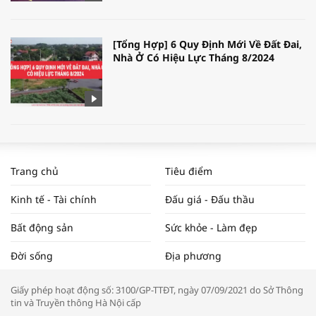
[Tổng Hợp] 6 Quy Định Mới Về Đất Đai,
Nhà Ở Có Hiệu Lực Tháng 8/2024
WORLDBANK DỰ BÁO KINH TẾ VIỆT
NAM NĂM 2024 VÀ NĂM 2025 | NHỊP
Trang chủ
Tiêu điểm
ĐẬP THỊ TRƯỜNG #62
Kinh tế - Tài chính
Đấu giá - Đấu thầu
Bất động sản
Sức khỏe - Làm đẹp
Tọa đàm “Xúc tiến thương mại: Khơi
Đời sống
Địa phương
thông đầu ra cho sản phẩm OCOP”
Giấy phép hoạt động số: 3100/GP-TTĐT, ngày 07/09/2021 do Sở Thông
tin và Truyền thông Hà Nội cấp