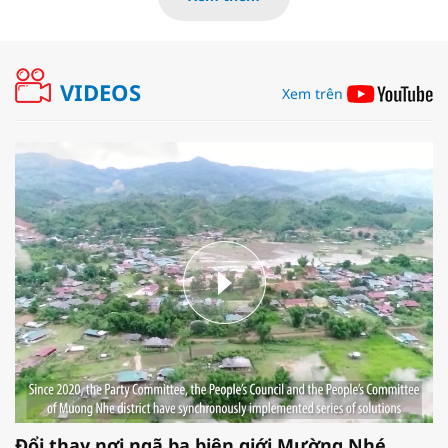
VIDEOS
Xem trên
Đổi thay nơi ngã ba biên giới Mường Nhé