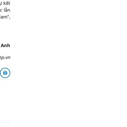
ự kết
c lẫn
Nam”,
i Anh
ep.vn