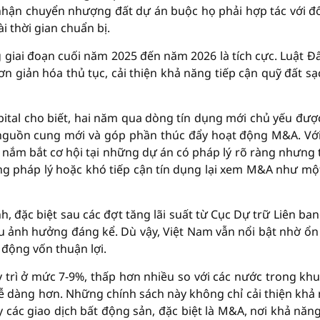
nhận chuyển nhượng đất dự án buộc họ phải hợp tác với đố
i thời gian chuẩn bị.
g giai đoạn cuối năm 2025 đến năm 2026 là tích cực. Luật Đấ
 giản hóa thủ tục, cải thiện khả năng tiếp cận quỹ đất sạ
ital cho biết, hai năm qua dòng tín dụng mới chủ yếu được
 nguồn cung mới và góp phần thúc đẩy hoạt động M&A. Vớ
 nắm bắt cơ hội tại những dự án có pháp lý rõ ràng nhưng 
ng pháp lý hoặc khó tiếp cận tín dụng lại xem M&A như một
nh, đặc biệt sau các đợt tăng lãi suất từ Cục Dự trữ Liên ba
u ảnh hưởng đáng kể. Dù vậy, Việt Nam vẫn nổi bật nhờ ổn
 động vốn thuận lợi.
y trì ở mức 7-9%, thấp hơn nhiều so với các nước trong khu
ễ dàng hơn. Những chính sách này không chỉ cải thiện khả
các giao dịch bất động sản, đặc biệt là M&A, nơi khả năng