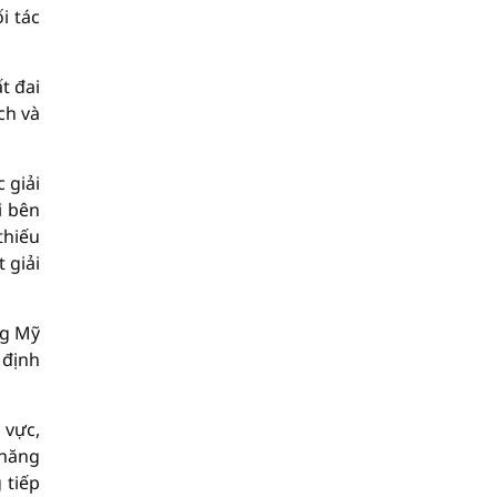
i tác
t đai
ch và
 giải
i bên
thiếu
 giải
ng Mỹ
 định
 vực,
 năng
 tiếp