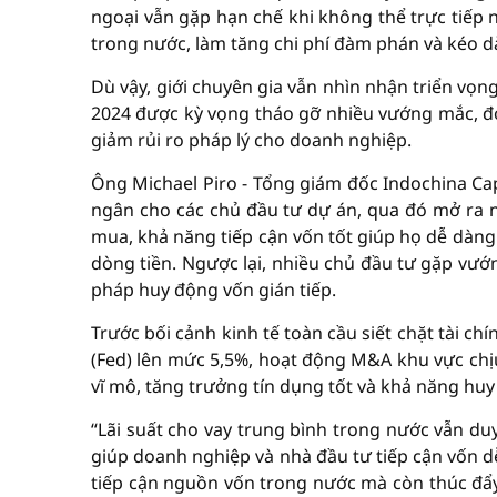
ngoại vẫn gặp hạn chế khi không thể trực tiếp 
trong nước, làm tăng chi phí đàm phán và kéo dà
Dù vậy, giới chuyên gia vẫn nhìn nhận triển vọn
2024 được kỳ vọng tháo gỡ nhiều vướng mắc, đơn
giảm rủi ro pháp lý cho doanh nghiệp.
Ông Michael Piro - Tổng giám đốc Indochina Cap
ngân cho các chủ đầu tư dự án, qua đó mở ra
mua, khả năng tiếp cận vốn tốt giúp họ dễ dàng
dòng tiền. Ngược lại, nhiều chủ đầu tư gặp vướ
pháp huy động vốn gián tiếp.
Trước bối cảnh kinh tế toàn cầu siết chặt tài chí
(Fed) lên mức 5,5%, hoạt động M&A khu vực chị
vĩ mô, tăng trưởng tín dụng tốt và khả năng huy
“Lãi suất cho vay trung bình trong nước vẫn du
giúp doanh nghiệp và nhà đầu tư tiếp cận vốn d
tiếp cận nguồn vốn trong nước mà còn thúc đẩy 