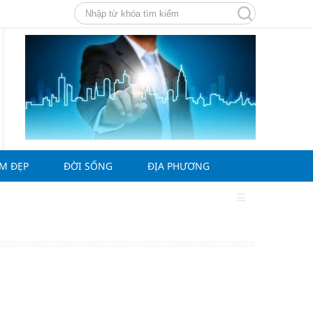
ÀM ĐẸP
ĐỜI SỐNG
ĐỊA PHƯƠNG