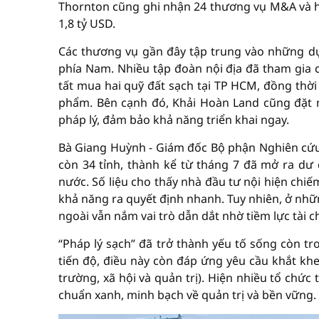
Thornton cũng ghi nhận 24 thương vụ M&A và hu
1,8 tỷ USD.
Các thương vụ gần đây tập trung vào những dự á
phía Nam. Nhiều tập đoàn nội địa đã tham gia
tất mua hai quỹ đất sạch tại TP HCM, đồng thời
phẩm. Bên cạnh đó, Khải Hoàn Land cũng đặt 
pháp lý, đảm bảo khả năng triển khai ngay.
Bà Giang Huỳnh - Giám đốc Bộ phận Nghiên cứu 
còn 34 tỉnh, thành kể từ tháng 7 đã mở ra dư 
nước. Số liệu cho thấy nhà đầu tư nội hiện chi
khả năng ra quyết định nhanh. Tuy nhiên, ở nhữn
ngoài vẫn nắm vai trò dẫn dắt nhờ tiềm lực tài c
“Pháp lý sạch” đã trở thành yếu tố sống còn t
tiến độ, điều này còn đáp ứng yêu cầu khắt khe
trường, xã hội và quản trị). Hiện nhiều tổ chức
chuẩn xanh, minh bạch về quản trị và bền vững.