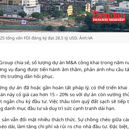
5 tổng vốn FDI đăng ký đạt 28,5 tỷ USD. Ảnh:VA
roup chia sẻ, số lượng dự án M&A công khai trong năm n
ương vụ đang được tiến hành âm thầm, phản ánh nhu cầu tá
thị trường dần hồi phục.
ng dự án đã hoặc gần hoàn tất pháp lý, có thể triển khai
 này có giá cao hơn 15 – 20% so với dự án còn vướng thủ
 ngắn chu kỳ đầu tư. Việc thâu tóm quỹ đất sạch sẽ tiếp t
 danh mục đầu tư và duy trì sức cạnh tranh dài hạn.
 sản vẫn đối mặt nhiều thách thức. Sự chồng chéo giữa cá
o dài, làm tăng chi phí và rủi ro cho nhà đầu tư. Đặc biệt,