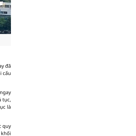
ay đã
i cấu
 ngay
 tục,
ục là
c quy
 khối