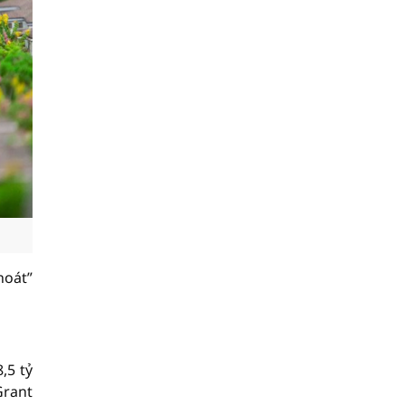
hoát”
,5 tỷ
Grant