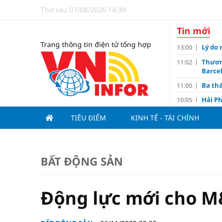
Thứ sáu 07/08/2026 14:39
Tin mới
Trang thông tin điện tử tổng hợp
Lý do 
13:00
Thươn
11:02
Barce
Ba th
11:00
Hải Ph
10:05
triệu
TIÊU ĐIỂM
KINH TẾ - TÀI CHÍNH
Đề xuấ
09:10
“Chìa 
09:00
Du lị
08:20
BẤT ĐỘNG SẢN
V.Leag
07:15
Hoàn 
07:00
Động lực mới cho M
Tử vi 
18:05
việc 