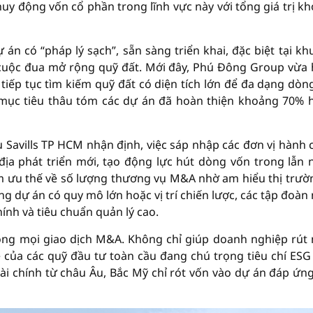
y động vốn cổ phần trong lĩnh vực này với tổng giá trị k
n có “pháp lý sạch”, sẵn sàng triển khai, đặc biệt tại kh
 cuộc đua mở rộng quỹ đất. Mới đây, Phú Đông Group vừa
 tiếp tục tìm kiếm quỹ đất có diện tích lớn để đa dạng dòn
mục tiêu thâu tóm các dự án đã hoàn thiện khoảng 70% 
Savills TP HCM nhận định, việc sáp nhập các đơn vị hành 
địa phát triển mới, tạo động lực hút dòng vốn trong lẫn 
ếm ưu thế về số lượng thương vụ M&A nhờ am hiểu thị trườ
g dự án có quy mô lớn hoặc vị trí chiến lược, các tập đoàn
hính và tiêu chuẩn quản lý cao.
rong mọi giao dịch M&A. Không chỉ giúp doanh nghiệp rút
 của các quỹ đầu tư toàn cầu đang chú trọng tiêu chí ESG
 tài chính từ châu Âu, Bắc Mỹ chỉ rót vốn vào dự án đáp ứng