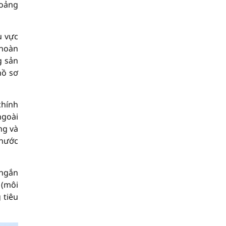
hoảng
u vực
 hoàn
g sản
hồ sơ
chính
ngoài
ng và
 nước
 ngắn
 (môi
 tiêu