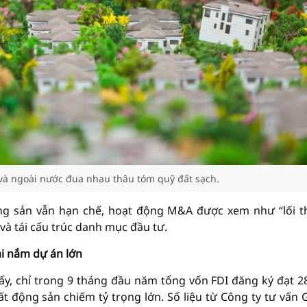
và ngoài nước đua nhau thâu tóm quỹ đất sạch.
ng sản vẫn hạn chế, hoạt động M&A được xem như “lối t
 và tái cấu trúc danh mục đầu tư.
ại nắm dự án lớn
ấy, chỉ trong 9 tháng đầu năm tổng vốn FDI đăng ký đạt 28
t động sản chiếm tỷ trọng lớn. Số liệu từ Công ty tư vấn 