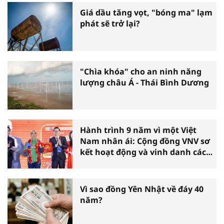
Giá dầu tăng vọt, "bóng ma" lạm
phát sẽ trở lại?
"Chìa khóa" cho an ninh năng
lượng châu Á - Thái Bình Dương
Hành trình 9 năm vì một Việt
Nam nhân ái: Cộng đồng VNV sơ
kết hoạt động và vinh danh các
tấm gương thiện nguyện tiêu
biểu toàn quốc
Vì sao đồng Yên Nhật về đáy 40
năm?