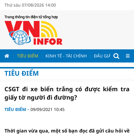
Thứ sáu 07/08/2026 14:00
Trang thông tin điện tử tổng hợp
ƯƠNG
TIÊU ĐIỂM
KINH TẾ - TÀI CHÍNH
ĐẤU GIÁ - ĐẤU THẦ
TIÊU ĐIỂM
CSGT đi xe biển trắng có được kiểm tra
giấy tờ người đi đường?
TIÊU ĐIỂM
09/09/2021 10:45
Thời gian vừa qua, một số bạn đọc đã gửi câu hỏi về