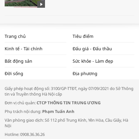
WORLDBANK DỰ BÁO KINH TẾ VIỆT
NAM NĂM 2024 VÀ NĂM 2025 | NHỊP
Trang chủ
Tiêu điểm
ĐẬP THỊ TRƯỜNG #62
Kinh tế - Tài chính
Đấu giá - Đấu thầu
Bất động sản
Sức khỏe - Làm đẹp
Tọa đàm “Xúc tiến thương mại: Khơi
Đời sống
Địa phương
thông đầu ra cho sản phẩm OCOP”
Giấy phép hoạt động số: 3100/GP-TTĐT, ngày 07/09/2021 do Sở Thông
tin và Truyền thông Hà Nội cấp
Đơn vị chủ quản:
CTCP THÔNG TIN TRUNG ƯƠNG
Phụ trách nội dung:
Phạm Tuấn Anh
Bác sĩ tư vấn cách phòng tránh bệnh
Văn phòng giao dịch: Số 112 phố Trung Kính, Yên Hòa, Cầu Giấy, Hà
đường hô hấp trong thời tiết giao mùa
Nội
Hotline: 0908.36.36.26