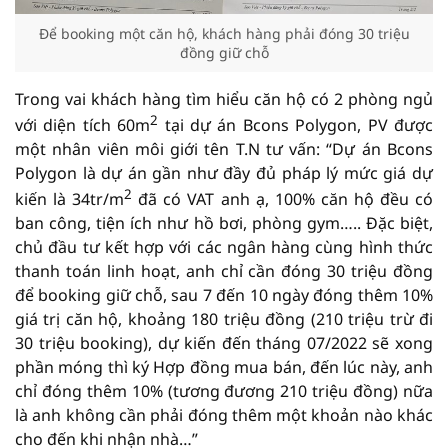
Để booking một căn hộ, khách hàng phải đóng 30 triệu
đồng giữ chỗ
Trong vai khách hàng tìm hiểu căn hộ có 2 phòng ngủ
2
với diện tích 60m
tại dự án Bcons Polygon, PV được
một nhân viên môi giới tên T.N tư vấn: “Dự án Bcons
Polygon là dự án gần như đầy đủ pháp lý mức giá dự
2
kiến là 34tr/m
đã có VAT anh ạ, 100% căn hộ đều có
ban công, tiện ích như hồ bơi, phòng gym….. Đặc biệt,
chủ đầu tư kết hợp với các ngân hàng cùng hình thức
thanh toán linh hoạt, anh chỉ cần đóng 30 triệu đồng
để booking giữ chỗ, sau 7 đến 10 ngày đóng thêm 10%
giá trị căn hộ, khoảng 180 triệu đồng (210 triệu trừ đi
30 triệu booking), dự kiến đến tháng 07/2022 sẽ xong
phần móng thì ký Hợp đồng mua bán, đến lúc này, anh
chỉ đóng thêm 10% (tương đương 210 triệu đồng) nữa
là anh không cần phải đóng thêm một khoản nào khác
cho đến khi nhận nhà…”