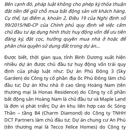
Bên cạnh đó, pháp luật không cho phép ký thỏa thuận
đặt tiền để giữ chỗ mua bất động sản với khách hàng.
Cụ thể, tại điểm a, khoản 2, Điều 19 của Nghị định số
99/2015/NĐ-CP của Chính phủ quy định về việc cấm
chủ đầu tư áp dụng hình thức huy động vốn để ưu tiên
đăng ký, đặt cọc, hưởng quyền mua nhà ở hoặc để
phân chia quyền sử dụng đất trong dự án…
Được biết, thời gian qua, tỉnh Bình Dương xuất hiện
nhiều dự án được chủ đầu tư huy động vốn trái quy
định của pháp luật như: Dự án Phú Đông 3 (Sky
Garden) do Công ty cổ phần địa ốc Phú Đông làm chủ
đầu tư; Dự án Khu nhà ở cao tầng Hoàng Nam (tên
thương mại là Honas Residence) do Công ty cổ phần
bất động sản Hoàng Nam là chủ đầu tư và Maple Land
là đơn vị phát triển
;
Dự án khu liên hợp cao ốc Sóng
Thần – tầng B4 (Charm Diamond) do Công ty TNHH
DCT Partners làm chủ đầu tư; Dự án chung cư An Phú
(tên thương mại là Tecco Felice Homes) do Công ty