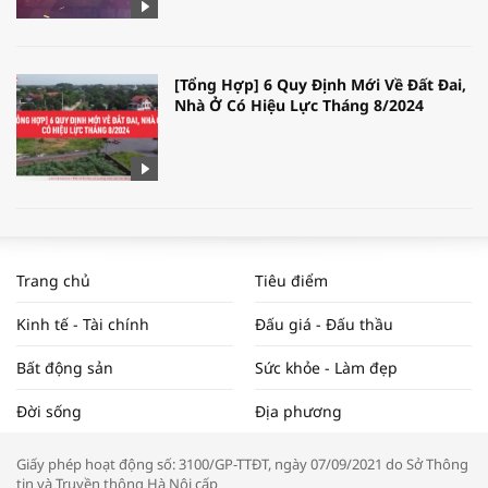
[Tổng Hợp] 6 Quy Định Mới Về Đất Đai,
Nhà Ở Có Hiệu Lực Tháng 8/2024
WORLDBANK DỰ BÁO KINH TẾ VIỆT
NAM NĂM 2024 VÀ NĂM 2025 | NHỊP
Trang chủ
Tiêu điểm
ĐẬP THỊ TRƯỜNG #62
Kinh tế - Tài chính
Đấu giá - Đấu thầu
Bất động sản
Sức khỏe - Làm đẹp
Tọa đàm “Xúc tiến thương mại: Khơi
Đời sống
Địa phương
thông đầu ra cho sản phẩm OCOP”
Giấy phép hoạt động số: 3100/GP-TTĐT, ngày 07/09/2021 do Sở Thông
tin và Truyền thông Hà Nội cấp