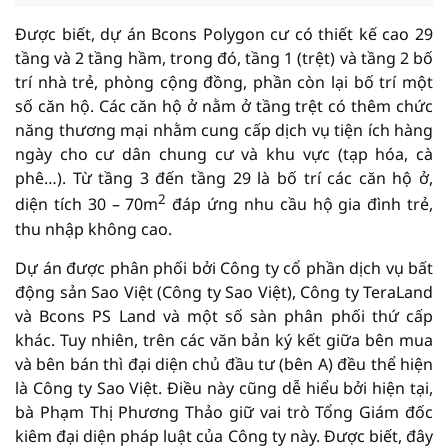
Được biết, dự án Bcons Polygon cư có thiết kế cao 29
tầng và 2 tầng hầm, trong đó, tầng 1 (trệt) và tầng 2 bố
trí nhà trẻ, phòng cộng đồng, phần còn lại bố trí một
số căn hộ. Các căn hộ ở nằm ở tầng trệt có thêm chức
năng thương mại nhằm cung cấp dịch vụ tiện ích hàng
ngày cho cư dân chung cư và khu vực (tạp hóa, cà
phê…). Từ tầng 3 đến tầng 29 là bố trí các căn hộ ở,
2
diện tích 30 – 70m
đáp ứng nhu cầu hộ gia đình trẻ,
thu nhập không cao.
Dự án được phân phối bởi Công ty cổ phần dịch vụ bất
động sản Sao Việt (Công ty Sao Việt), Công ty TeraLand
và Bcons PS Land và một số sàn phân phối thứ cấp
khác. Tuy nhiên, trên các văn bản ký kết giữa bên mua
và bên bán thì đại diện chủ đầu tư (bên A) đều thể hiện
là Công ty Sao Việt. Điều này cũng dễ hiểu bởi hiện tại,
bà Phạm Thị Phương Thảo giữ vai trò Tổng Giám đốc
kiêm đại diện pháp luật của Công ty này. Được biết, đây