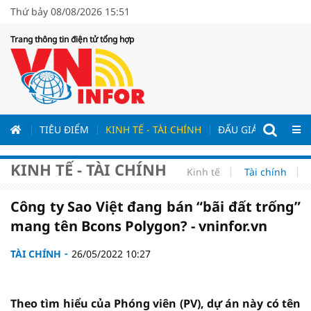
Thứ bảy 08/08/2026 15:51
Trang thông tin điện tử tổng hợp
ƯƠNG
TIÊU ĐIỂM
KINH TẾ - TÀI CHÍNH
ĐẤU GIÁ - ĐẤU THẦ
KINH TẾ - TÀI CHÍNH
Kinh tế
Tài chính
Công ty Sao Việt đang bán “bãi đất trống”
mang tên Bcons Polygon? - vninfor.vn
TÀI CHÍNH
26/05/2022 10:27
Theo tìm hiểu của Phóng viên (PV), dự án này có tên