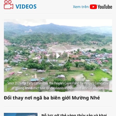
VIDEOS
Xem trên
Đổi thay nơi ngã ba biên giới Mường Nhé
Nỗ lực gỡ thẻ vàng thủy sản và khai