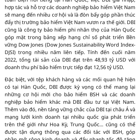
hợp tác và hỗ trợ các doanh nghiệp bảo hiểm Việt Nam
sẽ mang đến nhiều cơ hội và là đòn bẩy góp phần thúc
đẩy thị trường bảo hiểm Việt Nam vươn ra thế giới. DBI
cũng là công ty bảo hiểm phi nhân thọ của Hàn Quốc
góp mặt trong bảng xếp hạng chỉ số phát triển Bền
vững Dow Jones (Dow Jones Sustainability Word Index-
DJSI) trong nhiều năm liên tiếp. Tính đến cuối năm
2022, tổng tài sản của DBI đạt trên 48,93 tỷ USD với
doanh thu phí bảo hiểm trực tiếp đạt 12,56 tỷ USD.
Đặc biệt, với tệp khách hàng và các mối quan hệ hiện
có tại Hàn Quốc, DBI được kỳ vọng có thể mang lại
những cơ hội mới cho bảo hiểm BSH và các doanh
nghiệp bảo hiểm khác mà DBI đầu tư tại Việt Nam.
Thêm vào đó, nền tảng vững chắc của DBI tại châu Á và
mạng lưới kinh doanh tại nhiều quốc gia phát triển
trên thế giới như Hoa Kỳ, Trung Quốc… cũng có thể
được tận dụng thông qua các đối tác với BSH, góp
phần mở rộng kinh doanh và đẩy nhanh tốc độ tăng