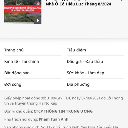
Nhà Ở Có Hiệu Lực Tháng 8/2024
WORLDBANK DỰ BÁO KINH TẾ VIỆT
NAM NĂM 2024 VÀ NĂM 2025 | NHỊP
Trang chủ
Tiêu điểm
ĐẬP THỊ TRƯỜNG #62
Kinh tế - Tài chính
Đấu giá - Đấu thầu
Bất động sản
Sức khỏe - Làm đẹp
Tọa đàm “Xúc tiến thương mại: Khơi
Đời sống
Địa phương
thông đầu ra cho sản phẩm OCOP”
Giấy phép hoạt động số: 3100/GP-TTĐT, ngày 07/09/2021 do Sở Thông
tin và Truyền thông Hà Nội cấp
Đơn vị chủ quản:
CTCP THÔNG TIN TRUNG ƯƠNG
Phụ trách nội dung:
Phạm Tuấn Anh
Bác sĩ tư vấn cách phòng tránh bệnh
Văn phòng giao dịch: Số 112 phố Trung Kính, Yên Hòa, Cầu Giấy, Hà