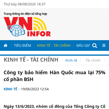
Thứ bảy 08/08/2026 18:37
Trang thông tin điện tử tổng hợp
ƯƠNG
TIÊU ĐIỂM
KINH TẾ - TÀI CHÍNH
ĐẤU GIÁ - ĐẤU THẦ
KINH TẾ - TÀI CHÍNH
Kinh tế
Tài chính
Công ty bảo hiểm Hàn Quốc mua lại 75%
cổ phần BSH
KINH TẾ
19/06/2023 12:54
Ngày 13/6/2023, nhóm cổ đông của Tổng Công ty Cổ