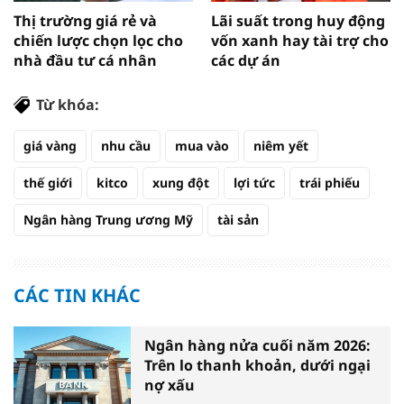
Thị trường giá rẻ và
Lãi suất trong huy động
chiến lược chọn lọc cho
vốn xanh hay tài trợ cho
nhà đầu tư cá nhân
các dự án
Từ khóa:
giá vàng
nhu cầu
mua vào
niêm yết
thế giới
kitco
xung đột
lợi tức
trái phiếu
Ngân hàng Trung ương Mỹ
tài sản
CÁC TIN KHÁC
Ngân hàng nửa cuối năm 2026:
Trên lo thanh khoản, dưới ngại
nợ xấu