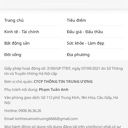
WORLDBANK DỰ BÁO KINH TẾ VIỆT
NAM NĂM 2024 VÀ NĂM 2025 | NHỊP
Trang chủ
Tiêu điểm
ĐẬP THỊ TRƯỜNG #62
Kinh tế - Tài chính
Đấu giá - Đấu thầu
Bất động sản
Sức khỏe - Làm đẹp
Tọa đàm “Xúc tiến thương mại: Khơi
Đời sống
Địa phương
thông đầu ra cho sản phẩm OCOP”
Giấy phép hoạt động số: 3100/GP-TTĐT, ngày 07/09/2021 do Sở Thông
tin và Truyền thông Hà Nội cấp
Đơn vị chủ quản:
CTCP THÔNG TIN TRUNG ƯƠNG
Phụ trách nội dung:
Phạm Tuấn Anh
Bác sĩ tư vấn cách phòng tránh bệnh
Văn phòng giao dịch: Số 112 phố Trung Kính, Yên Hòa, Cầu Giấy, Hà
đường hô hấp trong thời tiết giao mùa
Nội
Hotline: 0908.36.36.26
Email: kinhtevamoitruong6666@gmail.com
Mọi hành động sử dụng nội dung đăng tải trên vninfor.vn phải có sự