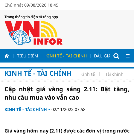
Chủ nhật 09/08/2026 18:45
Trang thông tin điện tử tổng hợp
ƯƠNG
TIÊU ĐIỂM
KINH TẾ - TÀI CHÍNH
ĐẤU GIÁ - ĐẤU THẦ
KINH TẾ - TÀI CHÍNH
Kinh tế
Tài chính
Cập nhật giá vàng sáng 2.11: Bật tăng,
nhu cầu mua vào vẫn cao
KINH TẾ - TÀI CHÍNH
02/11/2022 07:58
Giá vàng hôm nay (2.11) được các đơn vị trong nước