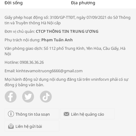
Tọa đàm “Xúc tiến thương mại: Khơi
Đời sống
Địa phương
thông đầu ra cho sản phẩm OCOP”
Giấy phép hoạt động số: 3100/GP-TTĐT, ngày 07/09/2021 do Sở Thông
tin và Truyền thông Hà Nội cấp
Đơn vị chủ quản:
CTCP THÔNG TIN TRUNG ƯƠNG
Phụ trách nội dung:
Phạm Tuấn Anh
Bác sĩ tư vấn cách phòng tránh bệnh
Văn phòng giao dịch: Số 112 phố Trung Kính, Yên Hòa, Cầu Giấy, Hà
đường hô hấp trong thời tiết giao mùa
Nội
Hotline: 0908.36.36.26
Email: kinhtevamoitruong6666@gmail.com
Mọi hành động sử dụng nội dung đăng tải trên vninfor.vn phải có sự
đồng ý bằng văn bản.
Trao yêu thương cho em
Thông tin tòa soạn
Liên hệ quảng cáo
Liên hệ gửi bài