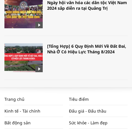
Ngày hội văn hóa các dân tộc Việt Nam
2024 sắp diễn ra tại Quảng Trị
[Tổng Hợp] 6 Quy Định Mới Về Đất Đai,
Nhà Ở Có Hiệu Lực Tháng 8/2024
WORLDBANK DỰ BÁO KINH TẾ VIỆT
NAM NĂM 2024 VÀ NĂM 2025 | NHỊP
Trang chủ
Tiêu điểm
ĐẬP THỊ TRƯỜNG #62
Kinh tế - Tài chính
Đấu giá - Đấu thầu
Bất động sản
Sức khỏe - Làm đẹp