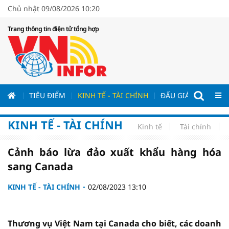
Chủ nhật 09/08/2026 10:20
Trang thông tin điện tử tổng hợp
ƯƠNG
TIÊU ĐIỂM
KINH TẾ - TÀI CHÍNH
ĐẤU GIÁ - ĐẤU THẦ
KINH TẾ - TÀI CHÍNH
Kinh tế
Tài chính
Cảnh báo lừa đảo xuất khẩu hàng hóa
sang Canada
KINH TẾ - TÀI CHÍNH
02/08/2023 13:10
Thương vụ Việt Nam tại Canada cho biết, các doanh