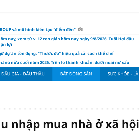
OUP và mô hình kiến tạo "điểm đến"
hôm nay, xem tử vi 12 con giáp hôm nay ngày 9/8/2026: Tuổi Hợi đầu
ận lợi
ỡ dự án tồn đọng: "Thước đo" hiệu quả cải cách thể chế
hàng nửa cuối năm 2026: Trên lo thanh khoản, dưới ngại nợ xấu
ụng/GDP của Việt Nam "phình" lên 155%, cao gấp 3 lần nhóm cùng
ĐẤU GIÁ - ĐẤU THẦU
BẤT ĐỘNG SẢN
SỨC KHỎE - L
háp: Đấu giá 58.965 m² đất và nhà xưởng tại xã Tân Hồng
n Đình Bắc tỏa sáng với cú đúp giúp tuyển Việt Nam hạ Campuchia
ASEAN Cup 2026
ng hôm nay 8/8: Vàng thế giới "nhảy vọt"
ổ phiếu IPO có được phân bổ dòng vốn mới từ nâng hạng thị trường?
thu nhập mua nhà ở xã hộ
ch của nước chanh gừng