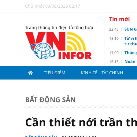
Chủ nhật 09/08/2026 02:17
Tin mới
Trang thông tin điện tử tổng hợp
SUN GR
22:43
Tử vi 
18:10
tư thu
Tháo g
17:00
Ngân 
16:15
Tín d
14:10
TIÊU ĐIỂM
KINH TẾ - TÀI CHÍNH
hạng
Đồng T
11:00
Nguyễ
10:32
BẤT ĐỘNG SẢN
3-1 ở 
Giá và
10:23
Các c
09:00
Cần thiết nới trần 
Lợi í
08:15