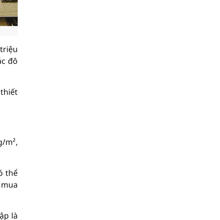
triệu
ác đô
thiết
g/m²,
ó thể
u mua
ập là