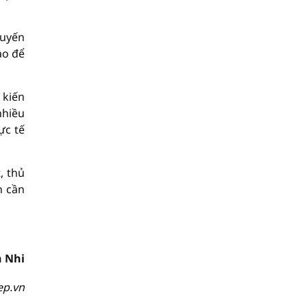
huyến
ào để
 kiến
nhiều
ực tế
, thủ
h cần
 Nhi
ep.vn