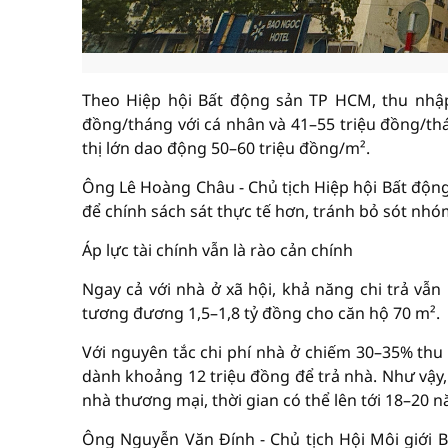
Theo Hiệp hội Bất động sản TP HCM, thu nhập
đồng/tháng với cá nhân và 41–55 triệu đồng/thá
thị lớn dao động 50–60 triệu đồng/m².
Ông Lê Hoàng Châu - Chủ tịch Hiệp hội Bất động
để chính sách sát thực tế hơn, tránh bỏ sót nhó
Áp lực tài chính vẫn là rào cản chính
Ngay cả với nhà ở xã hội, khả năng chi trả vẫn
tương đương 1,5–1,8 tỷ đồng cho căn hộ 70 m².
Với nguyên tắc chi phí nhà ở chiếm 30–35% thu 
dành khoảng 12 triệu đồng để trả nhà. Như vậy, 
nhà thương mại, thời gian có thể lên tới 18–20 
Ông Nguyễn Văn Đính - Chủ tịch Hội Môi giới B