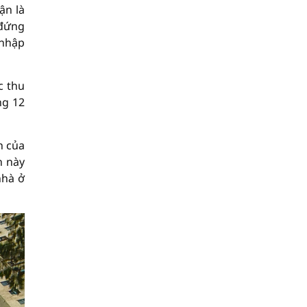
ận là
 đứng
 nhập
c thu
ng 12
n của
h này
nhà ở