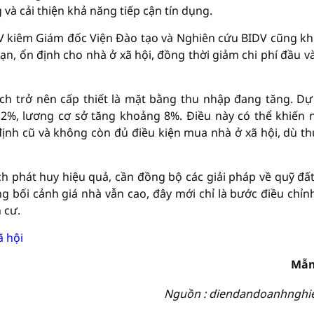
và cải thiện khả năng tiếp cận tín dụng.
DV kiêm Giám đốc Viện Đào tạo và Nghiên cứu BIDV cũng k
hạn, ổn định cho nhà ở xã hội, đồng thời giảm chi phí đầu v
ách trở nên cấp thiết là mặt bằng thu nhập đang tăng. Dự
,2%, lương cơ sở tăng khoảng 8%. Điều này có thể khiến 
ịnh cũ và không còn đủ điều kiện mua nhà ở xã hội, dù th
ch phát huy hiệu quả, cần đồng bộ các giải pháp về quỹ đất
ng bối cảnh giá nhà vẫn cao, đây mới chỉ là bước điều chỉn
n cư.
ã hội
Mẫn
Nguồn : diendandoanhnghi