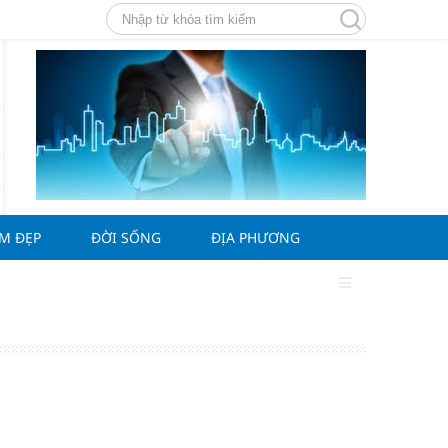
ÀM ĐẸP
ĐỜI SỐNG
ĐỊA PHƯƠNG
i