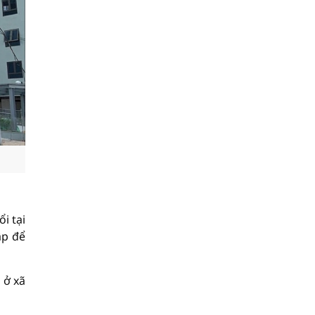
i tại
ập để
 ở xã