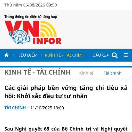
Thứ năm 06/08/2026 09:59
Trang thông tin điện tử tổng hợp
ƯƠNG
TIÊU ĐIỂM
KINH TẾ - TÀI CHÍNH
ĐẤU GIÁ - ĐẤU THẦ
KINH TẾ - TÀI CHÍNH
Kinh tế
Tài chính
Các giải pháp bền vững tăng chi tiêu xã
hội: Khởi sắc đầu tư tư nhân
TÀI CHÍNH
11/10/2025 13:00
Sau Nghị quyết 68 của Bộ Chính trị và Nghị quyết