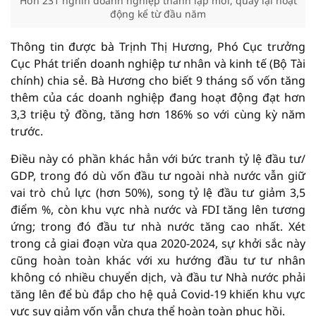
Hơn 231 nghìn doanh nghiệp thành lập mới, quay lại hoạt
động kể từ đầu năm
Thông tin được bà Trịnh Thị Hương, Phó Cục trưởng
Cục Phát triển doanh nghiệp tư nhân và kinh tế (Bộ Tài
chính) chia sẻ. Bà Hương cho biết 9 tháng số vốn tăng
thêm của các doanh nghiệp đang hoạt động đạt hơn
3,3 triệu tỷ đồng, tăng hơn 186% so với cùng kỳ năm
trước.
Điều này có phần khác hẳn với bức tranh tỷ lệ đầu tư/
GDP, trong đó dù vốn đầu tư ngoài nhà nước vẫn giữ
vai trò chủ lực (hơn 50%), song tỷ lệ đầu tư giảm 3,5
điểm %, còn khu vực nhà nước và FDI tăng lên tương
ứng; trong đó đầu tư nhà nước tăng cao nhất. Xét
trong cả giai đoạn vừa qua 2020-2024, sự khởi sắc này
cũng hoàn toàn khác với xu hướng đầu tư tư nhân
không có nhiều chuyển dịch, và đầu tư Nhà nước phải
tăng lên để bù đắp cho hệ quả Covid-19 khiến khu vực
vực suy giảm vốn vẫn chưa thể hoàn toàn phục hồi.