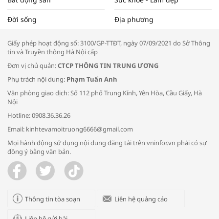
Tọa đàm “Xúc tiến thương mại: Khơi
Đời sống
Địa phương
thông đầu ra cho sản phẩm OCOP”
Giấy phép hoạt động số: 3100/GP-TTĐT, ngày 07/09/2021 do Sở Thông
tin và Truyền thông Hà Nội cấp
Đơn vị chủ quản:
CTCP THÔNG TIN TRUNG ƯƠNG
Phụ trách nội dung:
Phạm Tuấn Anh
Bác sĩ tư vấn cách phòng tránh bệnh
Văn phòng giao dịch: Số 112 phố Trung Kính, Yên Hòa, Cầu Giấy, Hà
đường hô hấp trong thời tiết giao mùa
Nội
Hotline: 0908.36.36.26
Email: kinhtevamoitruong6666@gmail.com
Mọi hành động sử dụng nội dung đăng tải trên vninfor.vn phải có sự
đồng ý bằng văn bản.
Trao yêu thương cho em
Thông tin tòa soạn
Liên hệ quảng cáo
Liên hệ gửi bài