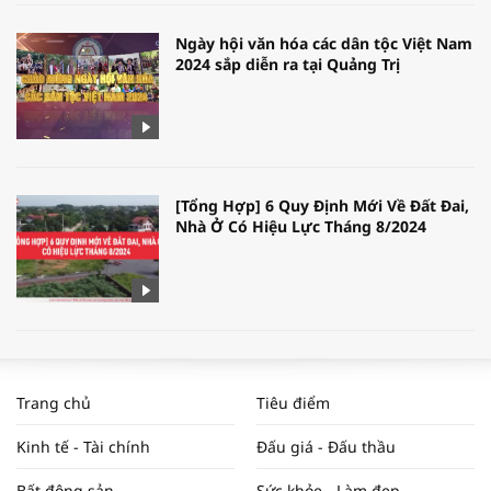
Ngày hội văn hóa các dân tộc Việt Nam
2024 sắp diễn ra tại Quảng Trị
[Tổng Hợp] 6 Quy Định Mới Về Đất Đai,
Nhà Ở Có Hiệu Lực Tháng 8/2024
WORLDBANK DỰ BÁO KINH TẾ VIỆT
NAM NĂM 2024 VÀ NĂM 2025 | NHỊP
Trang chủ
Tiêu điểm
ĐẬP THỊ TRƯỜNG #62
Kinh tế - Tài chính
Đấu giá - Đấu thầu
Bất động sản
Sức khỏe - Làm đẹp