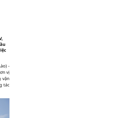
V,
dầu
iệc
ào) -
ơn vị
g vận
g tác