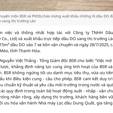
chuyên môn BSR và PVOILchào mừng xuất khẩu những lô dầu DO đ
n sang thị trường Lào
làm việc và thống nhất hợp tác với Công ty TNHH Dầ
o., Ltd) và xuất khẩu trực tiếp dầu DO sang thị trường Là
315m³ dầu DO vào 7 xe bồn vận chuyển và ngày 28/7/2025, c
 Mèo, tỉnh Thanh Hóa.
 Nguyễn Việt Thắng - Tổng Giám đốc BSR cho biết: “Việc mở
 lược, khẳng định năng lực cung ứng linh hoạt của BSR và
am. BSR không ngừng tối ưu danh mục tiêu thụ, vừa ưu tiê
u khi điều kiện cung - cầu cho phép. BSR cam kết duy trì
u chuẩn kỹ thuật và yêu cầu môi trường trong nước và quố
các quy định trong toàn bộ hoạt động xuất - nhập - vận ch
óng nhân rộng, xây dựng thị trường, khách hàng bền v
c tối ưu hóa vận hành Nhà máy Lọc dầu Dung Quất, gia tăng