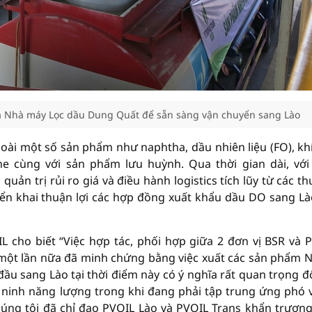
ủa Nhà máy Lọc dầu Dung Quất để sẵn sàng vận chuyển sang Lào
oài một số sản phẩm như naphtha, dầu nhiên liệu (FO), kh
ne cùng với sản phẩm lưu huỳnh. Qua thời gian dài, với
uản trị rủi ro giá và điều hành logistics tích lũy từ các t
iển khai thuận lợi các hợp đồng xuất khẩu dầu DO sang Là
cho biết “Việc hợp tác, phối hợp giữa 2 đơn vị BSR và 
ầu một lần nữa đã minh chứng bằng việc xuất các sản phẩm
ầu sang Lào tại thời điểm này có ý nghĩa rất quan trọng đố
ninh năng lượng trong khi đang phải tập trung ứng phó v
húng tôi đã chỉ đạo PVOIL Lào và PVOIL Trans khẩn trươn