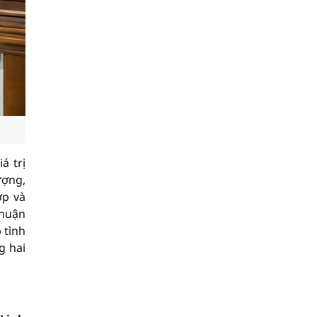
á trị
ượng,
ợp và
thuận
 tình
g hai