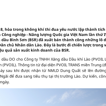
8, hòa trong không khí thi đua yêu nước lập thành tích
 Công nghiệp - Năng lượng Quốc gia Việt Nam lần thứ I
óa dầu Bình Sơn (BSR) đã xuất bán thành công những lô 
Dân chủ Nhân dân Lào. Đây là bước đi chiến lược trong v
iệu quả sản xuất kinh doanh của BSR.
³ dầu DO cho Công ty TNHH Xăng dầu Dầu khí Lào (PVOIL L
m (PVOIL). Thông tin từ đại diện PVOIL TRANS miền Trung (đ
này sau khi được nhận từ NMLD Dung Quất sẽ lên đườn
gãi để đưa sang tiêu thụ tại thị trường Lào. Dự kiến, côn
 ngày.