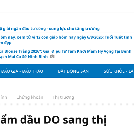
ộ giải ngân đầu tư công - xung lực cho tăng trưởng
hôm nay, xem tử vi 12 con giáp hôm nay ngày 6/8/2026: Tuổi Tuất tình
m đẹp
Ca Blouse Trắng 2026": Giai Điệu Từ Tâm Khơi Mầm Hy Vọng Tại Bệnh
Bạch Mai Cơ Sở Ninh Bình
ăng 12,5% năng lực tồn chứa dầu thô tại NMLD Dung Quất
ĐẤU GIÁ - ĐẤU THẦU
BẤT ĐỘNG SẢN
SỨC KHỎE - L
a địa ốc sống bằng gì khi thanh khoản lao dốc?
trưởng tín dụng vượt huy động, áp lực thanh khoản gia tăng
ầu xe điện tăng tốc, thúc đẩy thị trường Đông Nam Á
hính
Chứng khoán
Thị trường
oạt hệ sinh thái thúc đẩy chuyển đổi xanh
 khối ngoại đổ tiền mua cổ phiếu MBB?
hẩm dầu DO sang thị
Cup 2026: Báo Thái Lan khen ngợi tư duy nhập tịch tinh gọn của ĐT
Nam