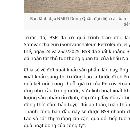
Ban lãnh đạo NMLD Dung Quất, đại diện các ban 
tiê
Trước đó, BSR đã có quá trình trao đổi, 
Somvanchaleun (Somvanchaleun Petroleum Jelly C
thể, ngày 24 và 25/7/2025, BSR đã xuất khoảng 
đã hoàn tất thủ tục thông quan tại cửa khẩu Na
Chia sẻ về đợt xuất khẩu sản phẩm lần này, ông
xuất khẩu sang thị trường Lào là bước đi chiến
quả kết nối trong chuỗi giá trị của Petrovietn
ứng nhu cầu trong nước, vừa linh hoạt xuất khẩ
lượng sản phẩm ổn định, đáp ứng đầy đủ các tiê
đồng thời đảm bảo tuyệt đối an toàn, tuân thủ 
Thành công ban đầu này sẽ được BSR nhanh ch
Lào và các thị trường lân cận, qua đó, tiếp tụ
quả hoạt động của công ty”.