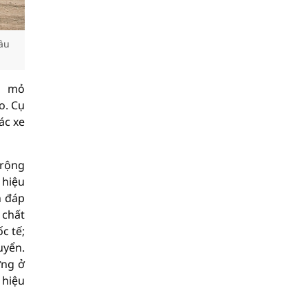
ầu
u mỏ
o. Cụ
ác xe
 rộng
 hiệu
n đáp
 chất
c tế;
uyển.
ững ở
 hiệu