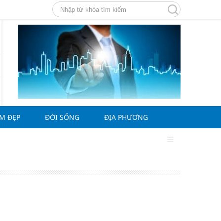
ÀM ĐẸP
ĐỜI SỐNG
ĐỊA PHƯƠNG