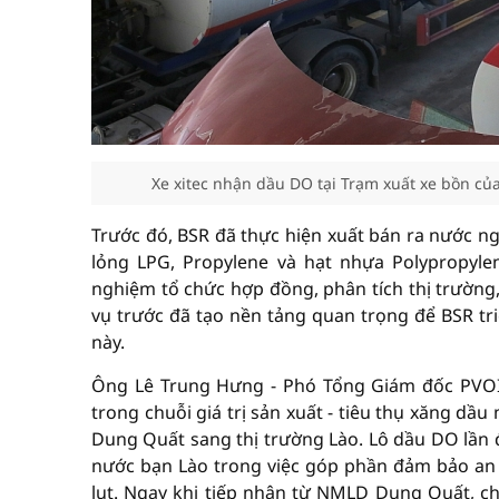
Xe xitec nhận dầu DO tại Trạm xuất xe bồn c
Trước đó, BSR đã thực hiện xuất bán ra nước ng
lỏng LPG, Propylene và hạt nhựa Polypropyle
nghiệm tổ chức hợp đồng, phân tích thị trường, q
vụ trước đã tạo nền tảng quan trọng để BSR tr
này.
Ông Lê Trung Hưng - Phó Tổng Giám đốc PVOIL 
trong chuỗi giá trị sản xuất - tiêu thụ xăng d
Dung Quất sang thị trường Lào. Lô dầu DO lần đ
nước bạn Lào trong việc góp phần đảm bảo an 
lụt. Ngay khi tiếp nhận từ NMLD Dung Quất, c