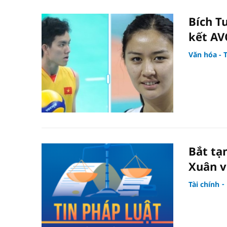
Bích T
kết AV
Văn hóa - 
Bắt tạ
Xuân v
Tài chính