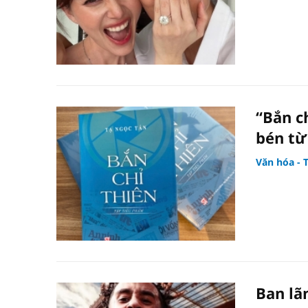
“Bắn c
bén từ
Văn hóa - 
Ban lã