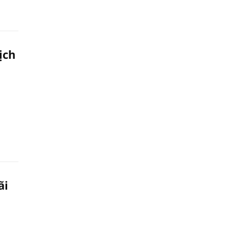
ịch
ãi