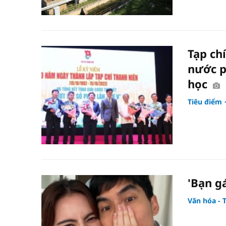
Tạp ch
nước p
học
Tiêu điểm
'Bạn g
Văn hóa - 