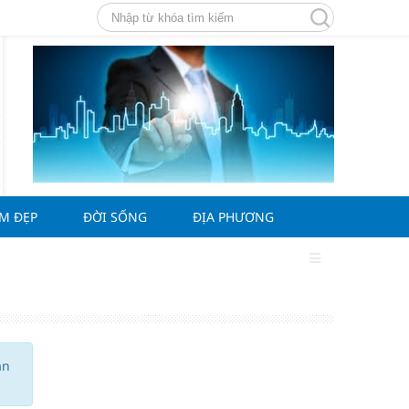
ÀM ĐẸP
ĐỜI SỐNG
ĐỊA PHƯƠNG
ạn