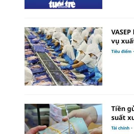
VASEP 
vụ xuấ
Tiêu điểm
Tiền gử
suất x
Tài chính