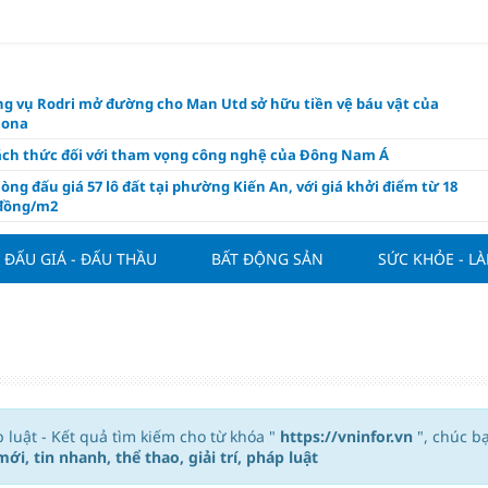
g vụ Rodri mở đường cho Man Utd sở hữu tiền vệ báu vật của
lona
ách thức đối với tham vọng công nghệ của Đông Nam Á
òng đấu giá 57 lô đất tại phường Kiến An, với giá khởi điểm từ 18
 đồng/m2
t nghỉ 4 ngày liên tục dịp Ngày Văn hóa Việt Nam 2026
ĐẤU GIÁ - ĐẤU THẦU
BẤT ĐỘNG SẢN
SỨC KHỎE - L
khóa” triển khai ESG thực chất
ch Việt Nam đạt 56% mục tiêu đón khách quốc tế năm 2026
ue 2026/27 nới suất ngoại binh
thiện quy định người nước ngoài sở hữu nhà ở
hôm nay, xem tử vi 12 con giáp hôm nay ngày 7/8/2026: Tuổi Thân làm
chăm chỉ
áp luật - Kết quả tìm kiếm cho từ khóa "
https://vninfor.vn
", chúc b
 đề xuất chỉ áp dụng thời hạn sử dụng chung cư theo niên hạn với
mới, tin nhanh, thể thao, giải trí, pháp luật
 xây mới