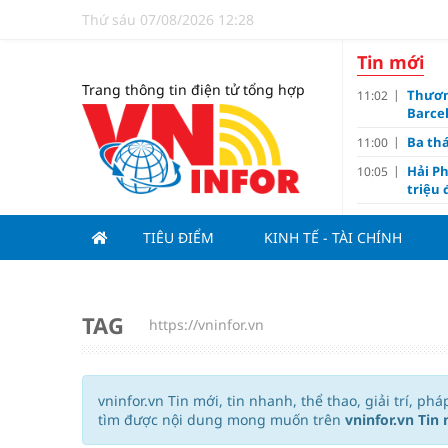
Thứ sáu 07/08/2026 12:28
Tin mới
Trang thông tin điện tử tổng hợp
Thươn
11:02
Barce
Ba th
11:00
Hải Ph
10:05
triệu
Đề xuấ
09:10
TIÊU ĐIỂM
KINH TẾ - TÀI CHÍNH
“Chìa 
09:00
Du lị
08:20
V.Leag
07:15
TAG
https://vninfor.vn
Hoàn 
07:00
Tử vi 
18:05
việc 
vninfor.vn Tin mới, tin nhanh, thể thao, giải trí, ph
HoREA
15:00
tìm được nội dung mong muốn trên
vninfor.vn Tin 
dự án