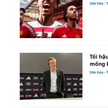
Văn hóa - 
Tối hậ
mống k
Văn hóa - 