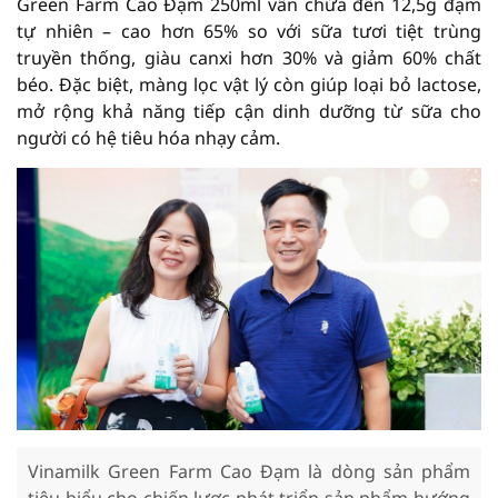
Green Farm Cao Đạm 250ml vẫn chứa đến 12,5g đạm
tự nhiên – cao hơn 65% so với sữa tươi tiệt trùng
truyền thống, giàu canxi hơn 30% và giảm 60% chất
béo. Đặc biệt, màng lọc vật lý còn giúp loại bỏ lactose,
mở rộng khả năng tiếp cận dinh dưỡng từ sữa cho
người có hệ tiêu hóa nhạy cảm.
Vinamilk Green Farm Cao Đạm là dòng sản phẩm