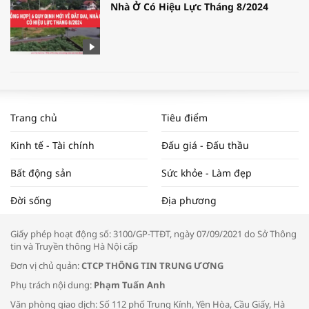
Nhà Ở Có Hiệu Lực Tháng 8/2024
WORLDBANK DỰ BÁO KINH TẾ VIỆT
NAM NĂM 2024 VÀ NĂM 2025 | NHỊP
Trang chủ
Tiêu điểm
ĐẬP THỊ TRƯỜNG #62
Kinh tế - Tài chính
Đấu giá - Đấu thầu
Bất động sản
Sức khỏe - Làm đẹp
Tọa đàm “Xúc tiến thương mại: Khơi
Đời sống
Địa phương
thông đầu ra cho sản phẩm OCOP”
Giấy phép hoạt động số: 3100/GP-TTĐT, ngày 07/09/2021 do Sở Thông
tin và Truyền thông Hà Nội cấp
Đơn vị chủ quản:
CTCP THÔNG TIN TRUNG ƯƠNG
Phụ trách nội dung:
Phạm Tuấn Anh
Bác sĩ tư vấn cách phòng tránh bệnh
Văn phòng giao dịch: Số 112 phố Trung Kính, Yên Hòa, Cầu Giấy, Hà