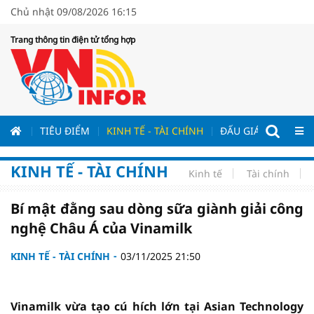
Chủ nhật 09/08/2026 16:15
Trang thông tin điện tử tổng hợp
ƯƠNG
TIÊU ĐIỂM
KINH TẾ - TÀI CHÍNH
ĐẤU GIÁ - ĐẤU THẦ
KINH TẾ - TÀI CHÍNH
Kinh tế
Tài chính
Bí mật đằng sau dòng sữa giành giải công
nghệ Châu Á của Vinamilk
KINH TẾ - TÀI CHÍNH
03/11/2025 21:50
Vinamilk vừa tạo cú hích lớn tại Asian Technology