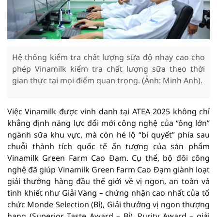
Hệ thống kiểm tra chất lượng sữa độ nhạy cao cho
phép Vinamilk kiểm tra chất lượng sữa theo thời
gian thực tại mọi điểm quan trọng. (Ảnh: Minh Anh).
Việc Vinamilk được vinh danh tại ATEA 2025 không chỉ
khẳng định năng lực đổi mới công nghệ của “ông lớn”
ngành sữa khu vực, mà còn hé lộ “bí quyết” phía sau
chuỗi thành tích quốc tế ấn tượng của sản phẩm
Vinamilk Green Farm Cao Đạm. Cụ thể, bộ đôi công
nghệ đã giúp Vinamilk Green Farm Cao Đạm giành loạt
giải thưởng hàng đầu thế giới về vị ngon, an toàn và
tinh khiết như Giải Vàng – chứng nhận cao nhất của tổ
chức Monde Selection (Bỉ), Giải thưởng vị ngon thượng
hạng (Superior Taste Award – Bỉ), Purity Award – giải