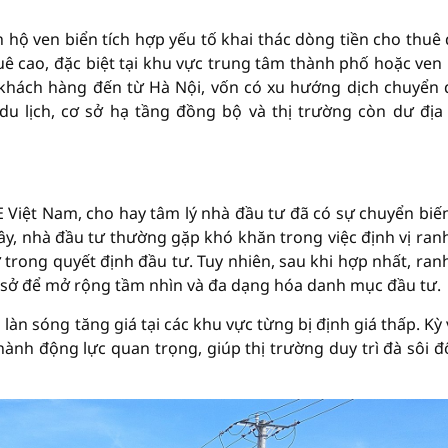
n hộ ven biển tích hợp yếu tố khai thác dòng tiền cho thuê
 cao, đặc biệt tại khu vực trung tâm thành phố hoặc ven 
 khách hàng đến từ Hà Nội, vốn có xu hướng dịch chuyển
du lịch, cơ sở hạ tầng đồng bộ và thị trường còn dư địa
iệt Nam, cho hay tâm lý nhà đầu tư đã có sự chuyển biến
ây, nhà đầu tư thường gặp khó khăn trong việc định vị ranh
ong quyết định đầu tư. Tuy nhiên, sau khi hợp nhất, ranh
 sở để mở rộng tầm nhìn và đa dạng hóa danh mục đầu tư.
làn sóng tăng giá tại các khu vực từng bị định giá thấp. Kỳ
ành động lực quan trọng, giúp thị trường duy trì đà sôi đ