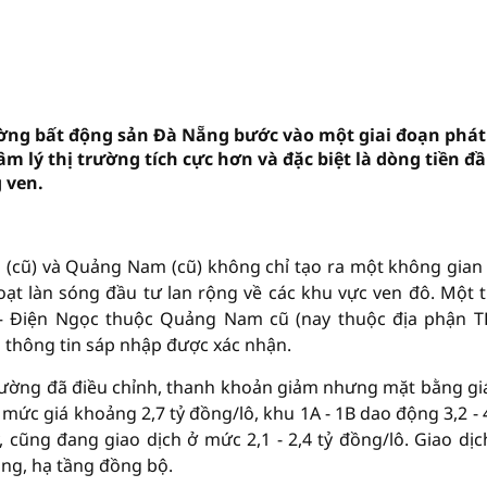
rường bất động sản Đà Nẵng bước vào một giai đoạn phát
m lý thị trường tích cực hơn và đặc biệt là dòng tiền đ
 ven.
g (cũ) và Quảng Nam (cũ) không chỉ tạo ra một không gian
hoạt làn sóng đầu tư lan rộng về các khu vực ven đô. Một 
– Điện Ngọc thuộc Quảng Nam cũ (nay thuộc địa phận T
hi thông tin sáp nhập được xác nhận.
 trường đã điều chỉnh, thanh khoản giảm nhưng mặt bằng gi
mức giá khoảng 2,7 tỷ đồng/lô, khu 1A - 1B dao động 3,2 - 4
, cũng đang giao dịch ở mức 2,1 - 2,4 tỷ đồng/lô. Giao dịc
àng, hạ tầng đồng bộ.