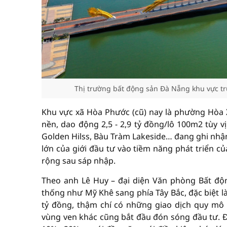
Thị trường bất động sản Đà Nẵng khu vực tr
Khu vực xã Hòa Phước (cũ) nay là phường Hòa
nền, dao động 2,5 - 2,9 tỷ đồng/lô 100m2 tùy vị
Golden Hilss, Bàu Tràm Lakeside… đang ghi nhậ
lớn của giới đầu tư vào tiềm năng phát triển c
rộng sau sáp nhập.
Theo anh Lê Huy – đại diện Văn phòng Bất độ
thống như Mỹ Khê sang phía Tây Bắc, đặc biệt là 
tỷ đồng, thậm chí có những giao dịch quy mô
vùng ven khác cũng bắt đầu đón sóng đầu tư. Đ