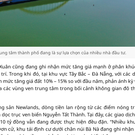
ung tâm thành phố đang là sự lựa chọn của nhiều nhà đầu tư.
 Xuân cũng đang ghi nhận mức tăng giá mạnh ở phân khú
 trí. Trong khi đó, tại khu vực Tây Bắc – Đà Nẵng, với các 
n mức tăng giá đất 10% – 15% so với đầu năm, phản ánh kỳ
ủa các vùng ven trung tâm trong bối cảnh không gian đô t
ng sản Newlands, dòng tiền lan rộng từ các điểm nóng t
dọc trục ven biển Nguyễn Tất Thành. Tại đây, các giao dịch 
 10 tỷ đồng vẫn đang được thực hiện đều đặn. “Nhiều kh
ơn cử, khu tái định cư dưới chân núi Bà Nà đang ghi nhận