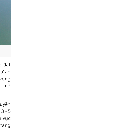
c đất
dự án
 vọng
hị mở
ruyền
3 - 5
u vực
 tăng