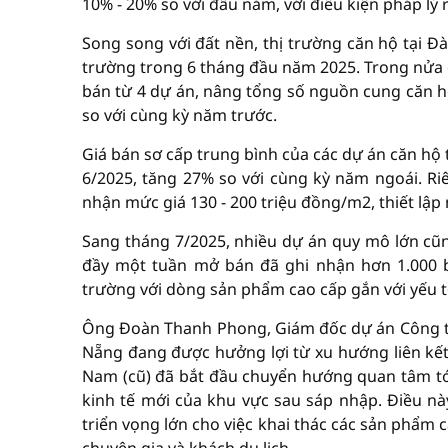
10% - 20% so với đầu năm, với điều kiện pháp lý 
Song song với đất nền, thị trường căn hộ tại Đ
trường trong 6 tháng đầu năm 2025. Trong nửa
bán từ 4 dự án, nâng tổng số nguồn cung căn h
so với cùng kỳ năm trước.
Giá bán sơ cấp trung bình của các dự án căn hộ
6/2025, tăng 27% so với cùng kỳ năm ngoái. Ri
nhận mức giá 130 - 200 triệu đồng/m2, thiết lậ
Sang tháng 7/2025, nhiều dự án quy mô lớn cũ
đầy một tuần mở bán đã ghi nhận hơn 1.000 
trường với dòng sản phẩm cao cấp gắn với yếu tố 
Ông Đoàn Thanh Phong, Giám đốc dự án Công t
Nẵng đang được hưởng lợi từ xu hướng liên kết
Nam (cũ) đã bắt đầu chuyển hướng quan tâm tới
kinh tế mới của khu vực sau sáp nhập. Điều n
triển vọng lớn cho việc khai thác các sản phẩm că