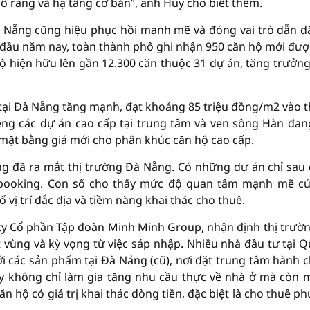
rõ ràng và hạ tầng cơ bản”, anh Huy cho biết thêm.
à Nẵng cũng hiệu phục hồi mạnh mẽ và đóng vai trò dẫn dắ
 đầu năm nay, toàn thành phố ghi nhận 950 căn hộ mới đư
ộ hiện hữu lên gần 12.300 căn thuộc 31 dự án, tăng trưởn
 tại Đà Nẵng tăng mạnh, đạt khoảng 85 triệu đồng/m2 vào 
êng các dự án cao cấp tại trung tâm và ven sông Hàn đan
p mặt bằng giá mới cho phân khúc căn hộ cao cấp.
ng đã ra mắt thị trường Đà Nẵng. Có những dự án chỉ sau
booking. Con số cho thấy mức độ quan tâm mạnh mẽ củ
vị trí đắc địa và tiềm năng khai thác cho thuê.
y Cổ phần Tập đoàn Minh Minh Group, nhận định thị trườ
 vùng và kỳ vọng từ việc sáp nhập. Nhiều nhà đầu tư tại 
 các sản phẩm tại Đà Nẵng (cũ), nơi đặt trung tâm hành c
ày không chỉ làm gia tăng nhu cầu thực về nhà ở mà còn 
n hộ có giá trị khai thác dòng tiền, đặc biệt là cho thuê ph