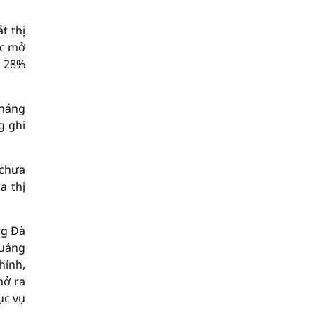
t thị
ợc mở
g 28%
tháng
g ghi
 chưa
a thị
ng Đà
Quảng
hính,
mở ra
ục vụ