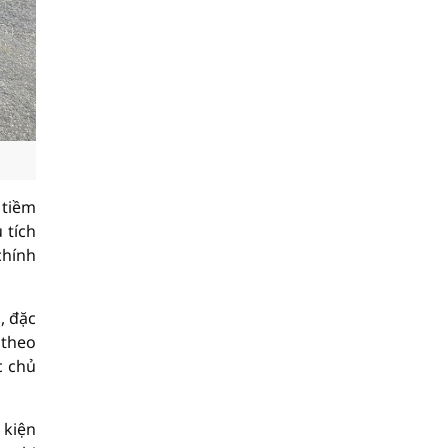
 tiềm
 tích
chính
, đặc
 theo
c chủ
 kiện