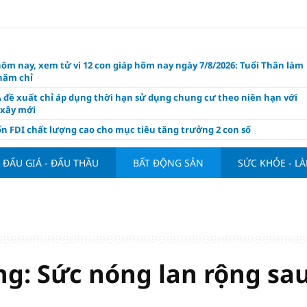
hôm nay, xem tử vi 12 con giáp hôm nay ngày 7/8/2026: Tuổi Thân làm
chăm chỉ
 đề xuất chỉ áp dụng thời hạn sử dụng chung cư theo niên hạn với
 xây mới
n FDI chất lượng cao cho mục tiêu tăng trưởng 2 con số
lực nào để Việt Nam hiện thực hóa mục tiêu tăng trưởng 10%?
ĐẤU GIÁ - ĐẤU THẦU
BẤT ĐỘNG SẢN
SỨC KHỎE - L
n cứu tính tiền gửi Kho bạc vào nguồn vốn huy động của ngân hàng
o Mỹ cùng Nhật Bản "nâng đỡ" đồng yên?
á tía tô thế nào để hỗ trợ làm đẹp da, mượt tóc?
àng hôm nay 6/8: "Nhảy vọt" sau một đêm
Việt Nam tính bài toán xoay tua tại ASEAN Cup 2026 và màn đáp trả
ửa của Hoàng Hên
g: Sức nóng lan rộng sa
ất đưa kim cương vào ngành nghề kinh doanh có điều kiện như vàn