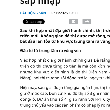
sáp nhập
BẤT ĐỘNG SẢN
09/08/2025 19:00
Sau khi hợp nhất địa giới hành chính, thị t
triển mới. Không gian đô thị được mở rộng, tâ
bắt đầu lan tỏa từ khu vực trung tâm ra vùng
Đầu tư từ trung tâm ra vùng ven
Việc hợp nhất địa giới hành chính giữa Đà Nẵn
triển đô thị chưa từng có tiền lệ mà còn kích 
những khu vực điển hình là đô thị Điện Nam 
Nẵng), nơi thị trường sôi động trở lại ngay từ k
Hiện nay, sau giai đoạn tăng giá ngắn hạn, thị
giữ ở mức cao. Đơn cử, khu đô thị số 3 ghi nhận 
đồng/lô. Dự án khu số 4, giáp ranh với FPT City
trung chủ yếu vào các sản phẩm có pháp lý rõ r