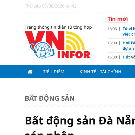
Thứ sáu 07/08/2026 04:42
Tin mới
Trang thông tin điện tử tổng hợp
Tử vi 
18:05
việc 
HoREA
15:00
dự án
Hút vố
15:00
Động 
13:15
TIÊU ĐIỂM
KINH TẾ - TÀI CHÍNH
Nghiê
13:00
Vì sa
11:00
Dùng l
10:10
BẤT ĐỘNG SẢN
Giá v
10:10
Tuyển 
10:07
nảy l
Bất động sản Đà Nẵn
Đề xu
09:15