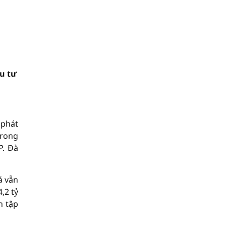
ầu tư
 phát
trong
P. Đà
á vẫn
,2 tỷ
h tập