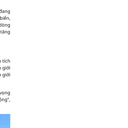
 đang
biển,
 dòng
 tăng
 tích
 giới
 giới
 vọng
ộng”,