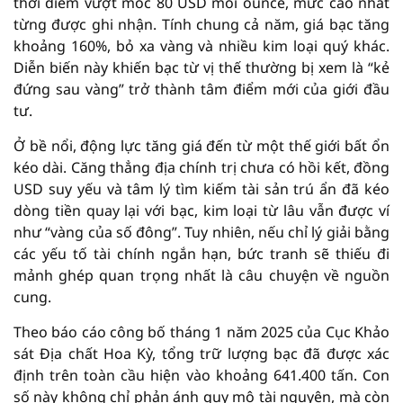
thời điểm vượt mốc 80 USD mỗi ounce, mức cao nhất
từng được ghi nhận. Tính chung cả năm, giá bạc tăng
khoảng 160%, bỏ xa vàng và nhiều kim loại quý khác.
Diễn biến này khiến bạc từ vị thế thường bị xem là “kẻ
đứng sau vàng” trở thành tâm điểm mới của giới đầu
tư.
Ở bề nổi, động lực tăng giá đến từ một thế giới bất ổn
kéo dài. Căng thẳng địa chính trị chưa có hồi kết, đồng
USD suy yếu và tâm lý tìm kiếm tài sản trú ẩn đã kéo
dòng tiền quay lại với bạc, kim loại từ lâu vẫn được ví
như “vàng của số đông”. Tuy nhiên, nếu chỉ lý giải bằng
các yếu tố tài chính ngắn hạn, bức tranh sẽ thiếu đi
mảnh ghép quan trọng nhất là câu chuyện về nguồn
cung.
Theo báo cáo công bố tháng 1 năm 2025 của Cục Khảo
sát Địa chất Hoa Kỳ, tổng trữ lượng bạc đã được xác
định trên toàn cầu hiện vào khoảng 641.400 tấn. Con
số này không chỉ phản ánh quy mô tài nguyên, mà còn