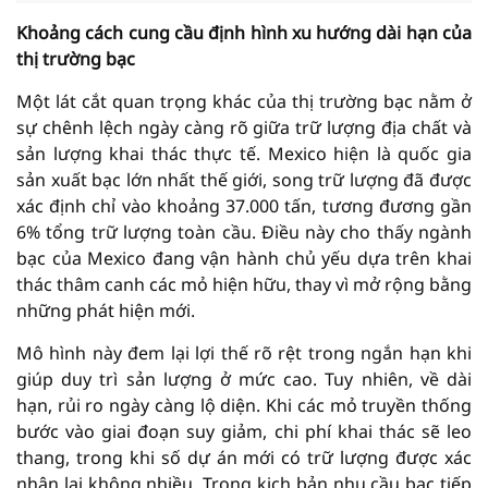
Khoảng cách cung cầu định hình xu hướng dài hạn của
thị trường bạc
Một lát cắt quan trọng khác của thị trường bạc nằm ở
sự chênh lệch ngày càng rõ giữa trữ lượng địa chất và
sản lượng khai thác thực tế. Mexico hiện là quốc gia
sản xuất bạc lớn nhất thế giới, song trữ lượng đã được
xác định chỉ vào khoảng 37.000 tấn, tương đương gần
6% tổng trữ lượng toàn cầu. Điều này cho thấy ngành
bạc của Mexico đang vận hành chủ yếu dựa trên khai
thác thâm canh các mỏ hiện hữu, thay vì mở rộng bằng
những phát hiện mới.
Mô hình này đem lại lợi thế rõ rệt trong ngắn hạn khi
giúp duy trì sản lượng ở mức cao. Tuy nhiên, về dài
hạn, rủi ro ngày càng lộ diện. Khi các mỏ truyền thống
bước vào giai đoạn suy giảm, chi phí khai thác sẽ leo
thang, trong khi số dự án mới có trữ lượng được xác
nhận lại không nhiều. Trong kịch bản nhu cầu bạc tiếp