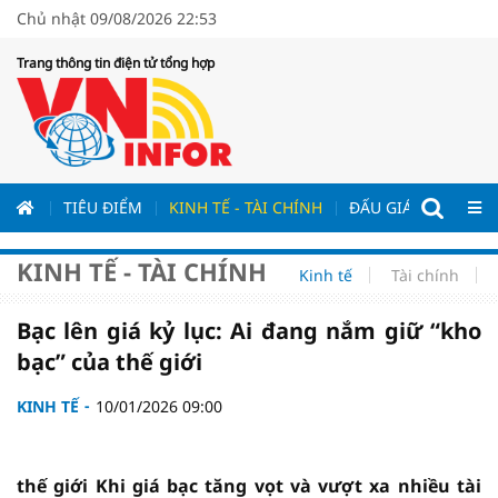
Chủ nhật 09/08/2026 22:53
Trang thông tin điện tử tổng hợp
ƯƠNG
TIÊU ĐIỂM
KINH TẾ - TÀI CHÍNH
ĐẤU GIÁ - ĐẤU THẦ
KINH TẾ - TÀI CHÍNH
Kinh tế
Tài chính
Bạc lên giá kỷ lục: Ai đang nắm giữ “kho
bạc” của thế giới
KINH TẾ
10/01/2026 09:00
thế giới Khi giá bạc tăng vọt và vượt xa nhiều tài