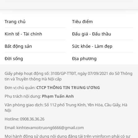
WORLDBANK DỰ BÁO KINH TẾ VIỆT
NAM NĂM 2024 VÀ NĂM 2025 | NHỊP
Trang chủ
Tiêu điểm
ĐẬP THỊ TRƯỜNG #62
Kinh tế - Tài chính
Đấu giá - Đấu thầu
Bất động sản
Sức khỏe - Làm đẹp
Tọa đàm “Xúc tiến thương mại: Khơi
Đời sống
Địa phương
thông đầu ra cho sản phẩm OCOP”
Giấy phép hoạt động số: 3100/GP-TTĐT, ngày 07/09/2021 do Sở Thông
tin và Truyền thông Hà Nội cấp
Đơn vị chủ quản:
CTCP THÔNG TIN TRUNG ƯƠNG
Phụ trách nội dung:
Phạm Tuấn Anh
Bác sĩ tư vấn cách phòng tránh bệnh
Văn phòng giao dịch: Số 112 phố Trung Kính, Yên Hòa, Cầu Giấy, Hà
đường hô hấp trong thời tiết giao mùa
Nội
Hotline: 0908.36.36.26
Email: kinhtevamoitruong6666@gmail.com
Mọi hành động sử dụng nội dung đăng tải trên vninfor.vn phải có sự