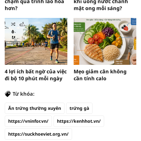
chậm quá trình lão hóa
khi uống nước chanh
hơn?
mật ong mỗi sáng?
4 lợi ích bất ngờ của việc
Mẹo giảm cân không
đi bộ 10 phút mỗi ngày
cần tính calo
Từ khóa:
Ăn trứng thường xuyên
trứng gà
https://vninfor.vn/
https://kenhhot.vn/
https://suckhoeviet.org.vn/