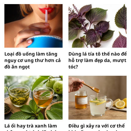
Loại đồ uống làm tăng
Dùng lá tía tô thế nào để
nguy cơ ung thư hơn cả
hỗ trợ làm đẹp da, mượt
đồ ăn ngọt
tóc?
Lá ổi hay trà xanh làm
Điều gì xảy ra với cơ thể