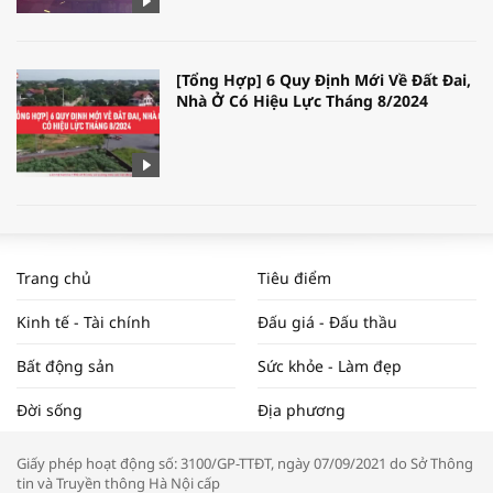
[Tổng Hợp] 6 Quy Định Mới Về Đất Đai,
Nhà Ở Có Hiệu Lực Tháng 8/2024
WORLDBANK DỰ BÁO KINH TẾ VIỆT
NAM NĂM 2024 VÀ NĂM 2025 | NHỊP
Trang chủ
Tiêu điểm
ĐẬP THỊ TRƯỜNG #62
Kinh tế - Tài chính
Đấu giá - Đấu thầu
Bất động sản
Sức khỏe - Làm đẹp
Tọa đàm “Xúc tiến thương mại: Khơi
Đời sống
Địa phương
thông đầu ra cho sản phẩm OCOP”
Giấy phép hoạt động số: 3100/GP-TTĐT, ngày 07/09/2021 do Sở Thông
tin và Truyền thông Hà Nội cấp