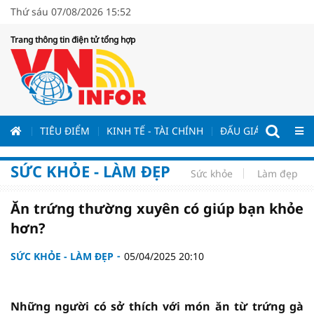
Thứ sáu 07/08/2026 15:52
Trang thông tin điện tử tổng hợp
ƯƠNG
TIÊU ĐIỂM
KINH TẾ - TÀI CHÍNH
ĐẤU GIÁ - ĐẤU THẦ
SỨC KHỎE - LÀM ĐẸP
Sức khỏe
Làm đẹp
Ăn trứng thường xuyên có giúp bạn khỏe
hơn?
SỨC KHỎE - LÀM ĐẸP
05/04/2025 20:10
Những người có sở thích với món ăn từ trứng gà