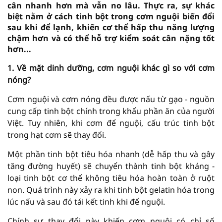
cân nhanh hơn mà vẫn no lâu. Thực ra, sự khác
biệt nằm ở cách tinh bột trong cơm nguội biến đổi
sau khi để lạnh, khiến cơ thể hấp thu năng lượng
chậm hơn và có thể hỗ trợ kiểm soát cân nặng tốt
hơn...
1. Về mặt dinh dưỡng, cơm nguội khác gì so với cơm
nóng?
Cơm nguội và cơm nóng đều được nấu từ gạo - nguồn
cung cấp tinh bột chính trong khẩu phần ăn của người
Việt. Tuy nhiên, khi cơm để nguội, cấu trúc tinh bột
trong hạt cơm sẽ thay đổi.
Một phần tinh bột tiêu hóa nhanh (dễ hấp thu và gây
tăng đường huyết) sẽ chuyển thành tinh bột kháng -
loại tinh bột cơ thể không tiêu hóa hoàn toàn ở ruột
non. Quá trình này xảy ra khi tinh bột gelatin hóa trong
lúc nấu và sau đó tái kết tinh khi để nguội.
Chính sự thay đổi này khiến cơm nguội có chỉ số