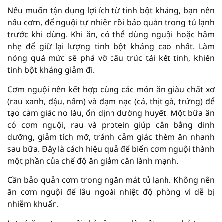
Nếu muốn tận dụng lợi ích từ tinh bột kháng, bạn nên
nấu cơm, để nguội tự nhiên rồi bảo quản trong tủ lạnh
trước khi dùng. Khi ăn, có thể dùng nguội hoặc hâm
nhẹ để giữ lại lượng tinh bột kháng cao nhất. Làm
nóng quá mức sẽ phá vỡ cấu trúc tái kết tinh, khiến
tinh bột kháng giảm đi.
Cơm nguội nên kết hợp cùng các món ăn giàu chất xơ
(rau xanh, đậu, nấm) và đạm nạc (cá, thịt gà, trứng) để
tạo cảm giác no lâu, ổn định đường huyết. Một bữa ăn
có cơm nguội, rau và protein giúp cân bằng dinh
dưỡng, giảm tích mỡ, tránh cảm giác thèm ăn nhanh
sau bữa. Đây là cách hiệu quả để biến cơm nguội thành
một phần của chế độ ăn giảm cân lành mạnh.
Cần bảo quản cơm trong ngăn mát tủ lạnh. Không nên
ăn cơm nguội để lâu ngoài nhiệt độ phòng vì dễ bị
nhiễm khuẩn.