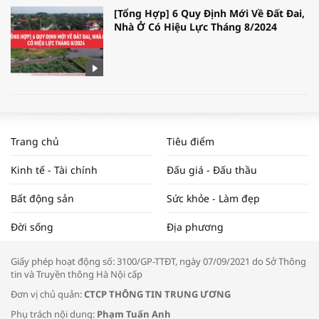
[Tổng Hợp] 6 Quy Định Mới Về Đất Đai,
Nhà Ở Có Hiệu Lực Tháng 8/2024
WORLDBANK DỰ BÁO KINH TẾ VIỆT
NAM NĂM 2024 VÀ NĂM 2025 | NHỊP
Trang chủ
Tiêu điểm
ĐẬP THỊ TRƯỜNG #62
Kinh tế - Tài chính
Đấu giá - Đấu thầu
Bất động sản
Sức khỏe - Làm đẹp
Tọa đàm “Xúc tiến thương mại: Khơi
Đời sống
Địa phương
thông đầu ra cho sản phẩm OCOP”
Giấy phép hoạt động số: 3100/GP-TTĐT, ngày 07/09/2021 do Sở Thông
tin và Truyền thông Hà Nội cấp
Đơn vị chủ quản:
CTCP THÔNG TIN TRUNG ƯƠNG
Phụ trách nội dung:
Phạm Tuấn Anh