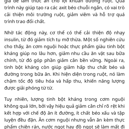
già để làm thức ăn cho lợi khuẩn đường ruột. Quá
trình này giúp tạo ra các axit béo chuỗi ngắn, có vai trò
cải thiện môi trường ruột, giảm viêm và hỗ trợ quá
trình trao đổi chất.
Nhờ tác động này, cơ thể có thể cải thiện độ nhạy
insulin, từ đó giảm tích tụ mỡ thừa. Một số nghiên cứu
cho thấy, ăn cơm nguội hoặc thực phẩm giàu tinh bột
kháng giúp no lâu hơn, giảm nhu cầu ăn vặt sau bữa
chính, từ đó góp phần giảm cân bền vững. Ngoài ra,
tinh bột kháng còn giúp giảm hấp thu chất béo và
đường trong bữa ăn. Khi hiện diện trong ruột, nó làm
chậm tốc độ tiêu hóa và hấp thu, khiến năng lượng
được giải phóng từ từ.
Tuy nhiên, lượng tinh bột kháng trong cơm nguội
không quá lớn, bởi vậy hiệu quả giảm cân chỉ rõ rệt khi
kết hợp với chế độ ăn ít đường, ít chất béo xấu và tập
luyện đều đặn. Ăn cơm nguội nhưng vẫn ăn kèm thực
phẩm chiên rán, nước ngọt hay đồ ngọt sẽ làm mất đi