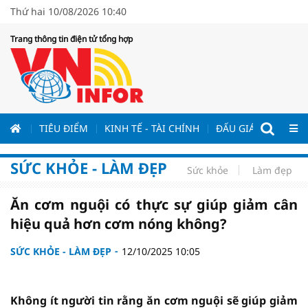
Thứ hai 10/08/2026 10:40
Trang thông tin điện tử tổng hợp
ƯƠNG
TIÊU ĐIỂM
KINH TẾ - TÀI CHÍNH
ĐẤU GIÁ - ĐẤU THẦ
SỨC KHỎE - LÀM ĐẸP
Sức khỏe
Làm đẹp
Ăn cơm nguội có thực sự giúp giảm cân
hiệu quả hơn cơm nóng không?
SỨC KHỎE - LÀM ĐẸP
12/10/2025 10:05
Không ít người tin rằng ăn cơm nguội sẽ giúp giảm