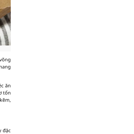
 võng
 mang
ệc ăn
ơ tổn
 kẽm,
y đặc