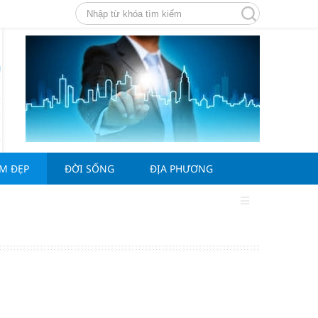
g
ÀM ĐẸP
ĐỜI SỐNG
ĐỊA PHƯƠNG