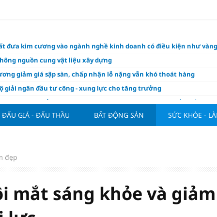
ất đưa kim cương vào ngành nghề kinh doanh có điều kiện như vàn
thông nguồn cung vật liệu xây dựng
ương giảm giá sập sàn, chấp nhận lỗ nặng vẫn khó thoát hàng
ộ giải ngân đầu tư công - xung lực cho tăng trưởng
hôm nay, xem tử vi 12 con giáp hôm nay ngày 6/8/2026: Tuổi Tuất tình
m đẹp
ĐẤU GIÁ - ĐẤU THẦU
BẤT ĐỘNG SẢN
SỨC KHỎE - L
Ca Blouse Trắng 2026": Giai Điệu Từ Tâm Khơi Mầm Hy Vọng Tại Bệnh
Bạch Mai Cơ Sở Ninh Bình
ăng 12,5% năng lực tồn chứa dầu thô tại NMLD Dung Quất
m đẹp
a địa ốc sống bằng gì khi thanh khoản lao dốc?
trưởng tín dụng vượt huy động, áp lực thanh khoản gia tăng
ôi mắt sáng khỏe và giảm
ầu xe điện tăng tốc, thúc đẩy thị trường Đông Nam Á