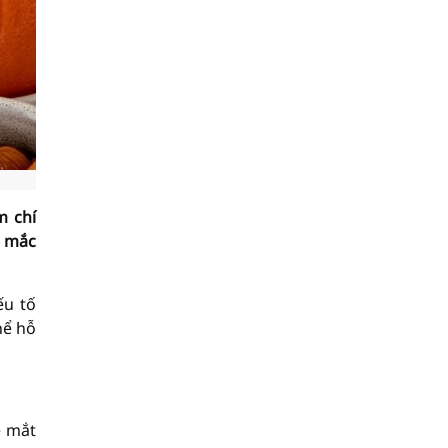
m chí
ơ mắc
ếu tố
hể hỗ
e mắt