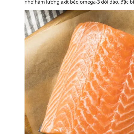
nhờ hàm lượng axit béo omega-3 dồi dào, đặc bi