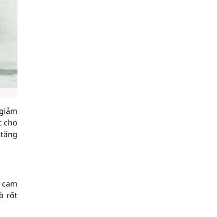
 giảm
c cho
 tăng
u cam
à rốt