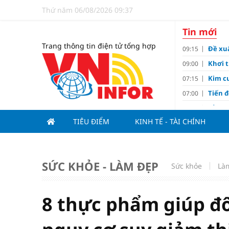
Thứ năm 06/08/2026 09:37
Tin mới
Trang thông tin điện tử tổng hợp
Đề xu
09:15
Khơi 
09:00
Kim c
07:15
Tiến đ
07:00
Tử vi 
18:05
cảm ê
TIÊU ĐIỂM
KINH TẾ - TÀI CHÍNH
Khúc 
14:57
Viện 
BSR t
14:40
SỨC KHỎE - LÀM ĐẸP
Sức khỏe
Là
Đại gi
14:15
Tăng 
14:10
8 thực phẩm giúp đ
Nhu c
11:10