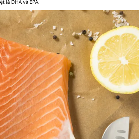
ệt là DHA và EPA.