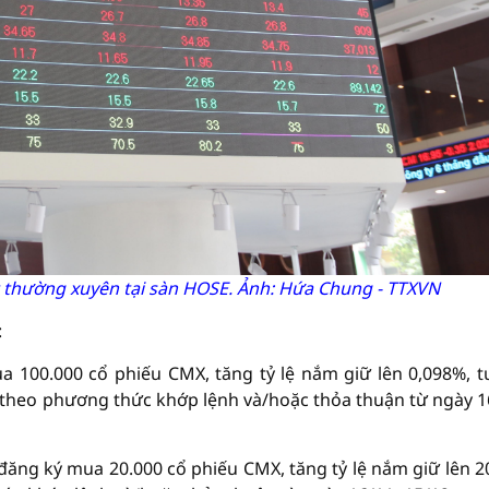
 thường xuyên tại sàn HOSE. Ảnh: Hứa Chung - TTXVN
:
 100.000 cổ phiếu CMX, tăng tỷ lệ nắm giữ lên 0,098%, 
 theo phương thức khớp lệnh và/hoặc thỏa thuận từ ngày 1
ăng ký mua 20.000 cổ phiếu CMX, tăng tỷ lệ nắm giữ lên 2