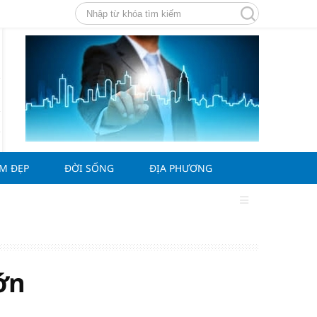
ÀM ĐẸP
ĐỜI SỐNG
ĐỊA PHƯƠNG
ớn