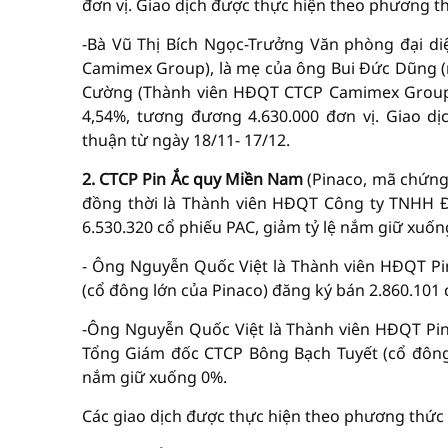
đơn vị. Giao dịch được thực hiện theo phương t
-Bà Vũ Thị Bích Ngọc-Trưởng Văn phòng đại di
Camimex Group), là mẹ của ông Bui Đức Dũng (n
Cường (Thành viên HĐQT CTCP Camimex Group) 
4,54%, tương đương 4.630.000 đơn vị. Giao d
thuận từ ngày 18/11- 17/12.
2. CTCP Pin Ắc quy Miền Nam
(Pinaco, mã chứng
đồng thời là Thành viên HĐQT Công ty TNHH Đầ
6.530.320 cổ phiếu PAC, giảm tỷ lệ nắm giữ xuốn
- Ông Nguyễn Quốc Việt là Thành viên HĐQT P
(cổ đông lớn của Pinaco) đăng ký bán 2.860.101 
-Ông Nguyễn Quốc Việt là Thành viên HĐQT Pin
Tổng Giám đốc CTCP Bông Bạch Tuyết (cổ đông 
nắm giữ xuống 0%.
Các giao dịch được thực hiện theo phương thức 