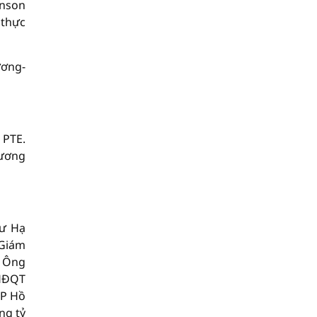
inson
 thực
ương-
 PTE.
tương
tư Hạ
 Giám
; Ông
 HĐQT
TP Hồ
ng tỷ