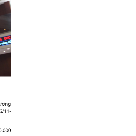
tương
6/11-
0.000