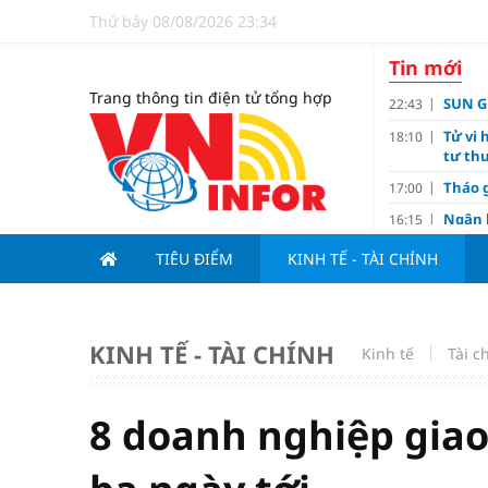
Thứ bảy 08/08/2026 23:34
Tin mới
Trang thông tin điện tử tổng hợp
SUN GR
22:43
Tử vi 
18:10
tư thu
Tháo g
17:00
Ngân 
16:15
Tín d
14:10
TIÊU ĐIỂM
KINH TẾ - TÀI CHÍNH
hạng
Đồng T
11:00
Nguyễ
10:32
KINH TẾ - TÀI CHÍNH
Kinh tế
3-1 ở 
Tài c
Giá và
10:23
Các c
09:00
8 doanh nghiệp giao
Lợi í
08:15