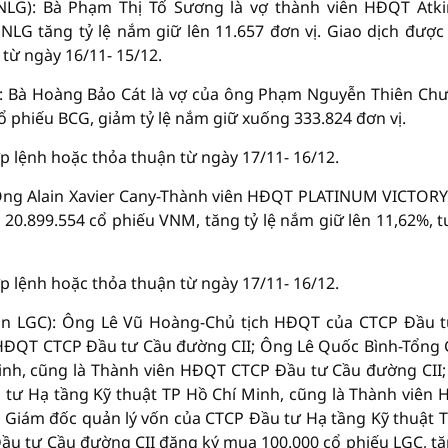
LG): Bà Phạm Thị Tố Sương là vợ thành viên HĐQT Atk
LG tăng tỷ lệ nắm giữ lên 11.657 đơn vị. Giao dịch được
từ ngày 16/11- 15/12.
 Bà Hoàng Bảo Cát là vợ của ông Phạm Nguyễn Thiên Ch
 phiếu BCG, giảm tỷ lệ nắm giữ xuống 333.824 đơn vị.
 lệnh hoặc thỏa thuận từ ngày 17/11- 16/12.
ng Alain Xavier Cany-Thành viên HĐQT PLATINUM VICTORY
 20.899.554 cổ phiếu VNM, tăng tỷ lệ nắm giữ lên 11,62%, 
 lệnh hoặc thỏa thuận từ ngày 17/11- 16/12.
n LGC): Ông Lê Vũ Hoàng-Chủ tịch HĐQT của CTCP Đầu 
h HĐQT CTCP Đầu tư Cầu đường CII; Ông Lê Quốc Bình-Tổng
inh, cũng là Thành viên HĐQT CTCP Đầu tư Cầu đường CII
tư Hạ tầng Kỹ thuật TP Hồ Chí Minh, cũng là Thành viên
 Giám đốc quản lý vốn của CTCP Đầu tư Hạ tầng Kỹ thuật 
Đầu tư Cầu đường CII đăng ký mua 100.000 cổ phiếu LGC, tă