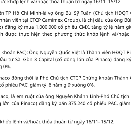
hức khớp lệnh và/hoặc thỏa thuận từ ngày 16/11- 15/12.
ện TP Hồ Chí Minh-là vợ ông Bùi Sỹ Tuấn (Chủ tịch HĐQT
hân viên tại CTCP Camimex Group), là chị dâu của ông Bù
đăng ký mua 1.000.000 cổ phiếu CMX, tăng tỷ lệ nắm gi
ịch được thực hiện theo phương thức khớp lệnh và/hoặc
 khoán PAC): Ông Nguyễn Quốc Việt là Thành viên HĐQT P
u tư Sài Gòn 3 Capital (cổ đông lớn của Pinaco) đăng k
g 0%.
inaco đồng thời là Phó Chủ tịch CTCP Chứng khoán Thành
cổ phiếu PAC, giảm tỷ lệ nắm giữ xuống 0%.
aco, là em ruột của ông Nguyễn Khánh Linh-Phó Chủ tịch
lớn của Pinaco) đăng ký bán 375.240 cổ phiếu PAC, giảm 
khớp lệnh và/hoặc thỏa thuận từ ngày 16/11- 15/12.