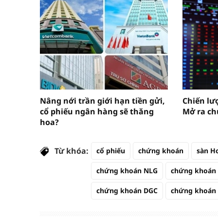
Nâng nới trần giới hạn tiền gửi,
Chiến lư
cổ phiếu ngân hàng sẽ thăng
Mở ra ch
hoa?
Từ khóa:
cổ phiếu
chứng khoán
sàn H
chứng khoán NLG
chứng khoán
chứng khoán DGC
chứng khoán 