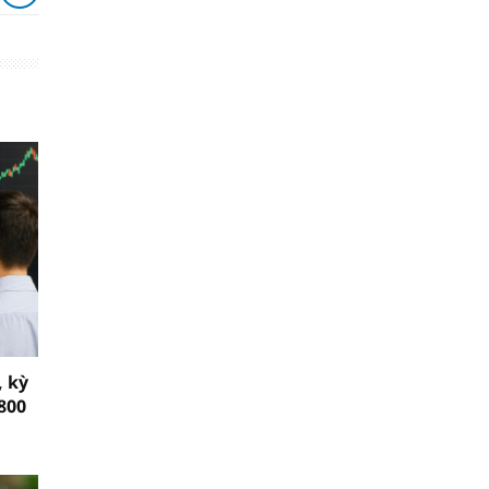
, kỳ
800