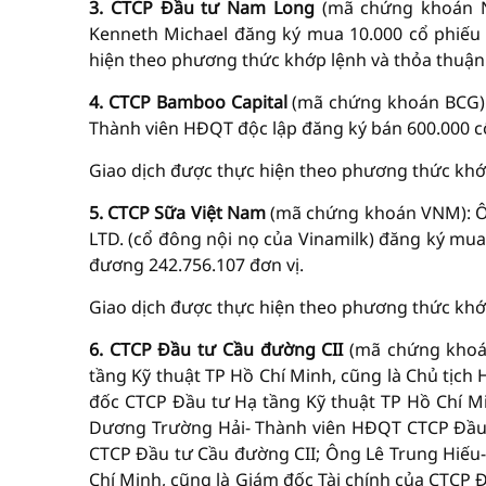
3. CTCP Đầu tư Nam Long
(mã chứng khoán N
Kenneth Michael đăng ký mua 10.000 cổ phiếu N
hiện theo phương thức khớp lệnh và thỏa thuận 
4. CTCP Bamboo Capital
(mã chứng khoán BCG):
Thành viên HĐQT độc lập đăng ký bán 600.000 cổ
Giao dịch được thực hiện theo phương thức khớp
5. CTCP Sữa Việt Nam
(mã chứng khoán VNM): Ô
LTD. (cổ đông nội nọ của Vinamilk) đăng ký mua
đương 242.756.107 đơn vị.
Giao dịch được thực hiện theo phương thức khớp
6. CTCP Đầu tư Cầu đường CII
(mã chứng khoá
tầng Kỹ thuật TP Hồ Chí Minh, cũng là Chủ tịc
đốc CTCP Đầu tư Hạ tầng Kỹ thuật TP Hồ Chí M
Dương Trường Hải- Thành viên HĐQT CTCP Đầu 
CTCP Đầu tư Cầu đường CII; Ông Lê Trung Hiếu-
Chí Minh, cũng là Giám đốc Tài chính của CTCP 