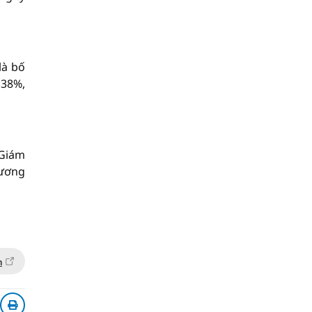
là bố
,38%,
 Giám
đương
n