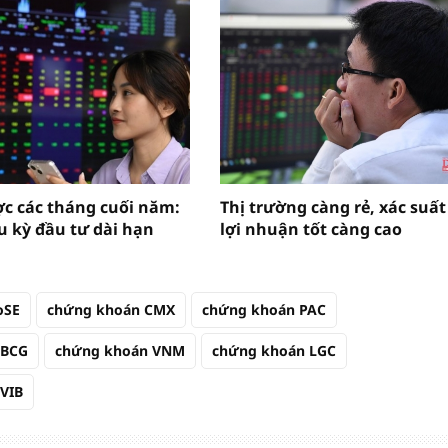
ợc các tháng cuối năm:
Thị trường càng rẻ, xác suất
u kỳ đầu tư dài hạn
lợi nhuận tốt càng cao
oSE
chứng khoán CMX
chứng khoán PAC
 BCG
chứng khoán VNM
chứng khoán LGC
VIB