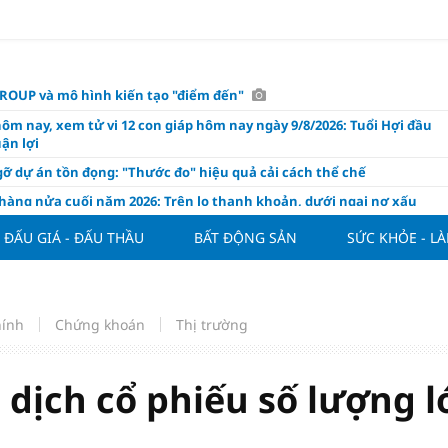
OUP và mô hình kiến tạo "điểm đến"
hôm nay, xem tử vi 12 con giáp hôm nay ngày 9/8/2026: Tuổi Hợi đầu
ận lợi
ỡ dự án tồn đọng: "Thước đo" hiệu quả cải cách thể chế
hàng nửa cuối năm 2026: Trên lo thanh khoản, dưới ngại nợ xấu
ụng/GDP của Việt Nam "phình" lên 155%, cao gấp 3 lần nhóm cùng
ĐẤU GIÁ - ĐẤU THẦU
BẤT ĐỘNG SẢN
SỨC KHỎE - L
háp: Đấu giá 58.965 m² đất và nhà xưởng tại xã Tân Hồng
n Đình Bắc tỏa sáng với cú đúp giúp tuyển Việt Nam hạ Campuchia
ASEAN Cup 2026
hính
Chứng khoán
Thị trường
ng hôm nay 8/8: Vàng thế giới "nhảy vọt"
ổ phiếu IPO có được phân bổ dòng vốn mới từ nâng hạng thị trường?
 dịch cổ phiếu số lượng l
ch của nước chanh gừng