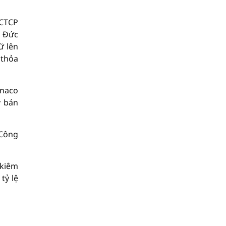
 CTCP
i Đức
ữ lên
 thỏa
inaco
ý bán
 Công
 kiêm
tỷ lệ