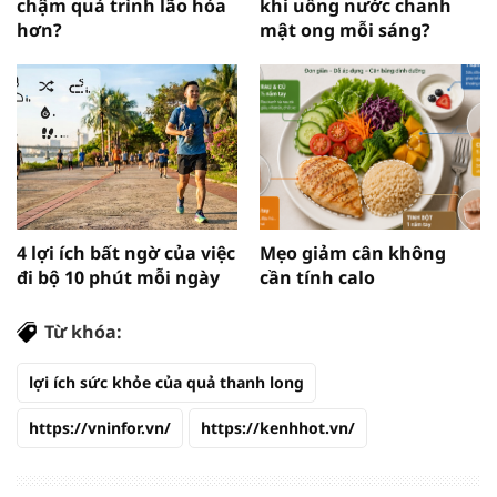
chậm quá trình lão hóa
khi uống nước chanh
hơn?
mật ong mỗi sáng?
4 lợi ích bất ngờ của việc
Mẹo giảm cân không
đi bộ 10 phút mỗi ngày
cần tính calo
Từ khóa:
lợi ích sức khỏe của quả thanh long
https://vninfor.vn/
https://kenhhot.vn/