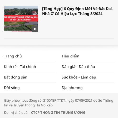
[Tổng Hợp] 6 Quy Định Mới Về Đất Đai,
Nhà Ở Có Hiệu Lực Tháng 8/2024
WORLDBANK DỰ BÁO KINH TẾ VIỆT
NAM NĂM 2024 VÀ NĂM 2025 | NHỊP
Trang chủ
Tiêu điểm
ĐẬP THỊ TRƯỜNG #62
Kinh tế - Tài chính
Đấu giá - Đấu thầu
Bất động sản
Sức khỏe - Làm đẹp
Tọa đàm “Xúc tiến thương mại: Khơi
Đời sống
Địa phương
thông đầu ra cho sản phẩm OCOP”
Giấy phép hoạt động số: 3100/GP-TTĐT, ngày 07/09/2021 do Sở Thông
tin và Truyền thông Hà Nội cấp
Đơn vị chủ quản:
CTCP THÔNG TIN TRUNG ƯƠNG