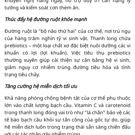
khuyến nghị hàng ngày, hỗ trợ duy trì cân nặng lý
tưởng và kiểm soát cơn thèm ăn.
Thúc đẩy hệ đường ruột khỏe mạnh
Đường ruột là "bộ não thứ hai" của cơ thể, nơi trú ngụ
của hàng trăm nghìn tỷ vi sinh vật. Thanh long chứa
prebiotics – một loại chất xơ đặc biệt nuôi dưỡng các vi
khuẩn có lợi (lợi khuẩn). Việc tiêu thụ prebiotics
thường xuyên giúp cải thiện sự cân bằng hệ vi sinh,
giảm nguy cơ nhiễm trùng đường tiêu hóa và tình
trạng tiêu chảy.
Tăng cường hệ miễn dịch tối ưu
Khả năng phòng chống bệnh tật của cơ thể phụ thuộc
lớn vào chất lượng bạch cầu. Vitamin C và carotenoid
trong thanh long đóng vai trò như "lá chắn" bảo vệ các
tế bào bạch cầu khỏi sự tấn công của gốc tự do, giúp
hệ miễn dịch luôn trong trạng thái sẵn sàng chiến đấu
với các tác nhân gây nhiễm trùng.