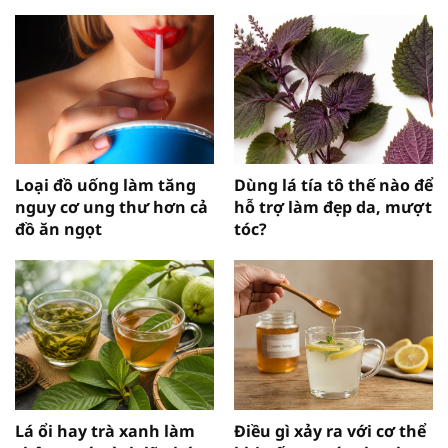
Loại đồ uống làm tăng
Dùng lá tía tô thế nào để
nguy cơ ung thư hơn cả
hỗ trợ làm đẹp da, mượt
đồ ăn ngọt
tóc?
Lá ổi hay trà xanh làm
Điều gì xảy ra với cơ thể