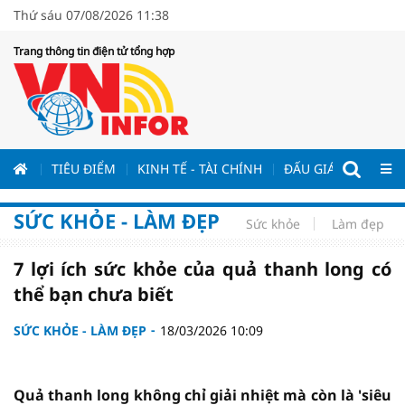
Thứ sáu 07/08/2026 11:38
Trang thông tin điện tử tổng hợp
ƯƠNG
TIÊU ĐIỂM
KINH TẾ - TÀI CHÍNH
ĐẤU GIÁ - ĐẤU THẦ
SỨC KHỎE - LÀM ĐẸP
Sức khỏe
Làm đẹp
7 lợi ích sức khỏe của quả thanh long có
thể bạn chưa biết
SỨC KHỎE - LÀM ĐẸP
18/03/2026 10:09
Quả thanh long không chỉ giải nhiệt mà còn là 'siêu