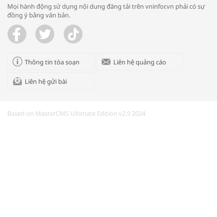
Mọi hành động sử dụng nội dung đăng tải trên vninfor.vn phải có sự
đồng ý bằng văn bản.
Trao yêu thương cho em
Thông tin tòa soạn
Liên hệ quảng cáo
Liên hệ gửi bài
Kon Tum giải cứu nạn nhân bị lừa bán
sang Campuchia
Based on MasterCMS Ultimate Edition v2.9 2024