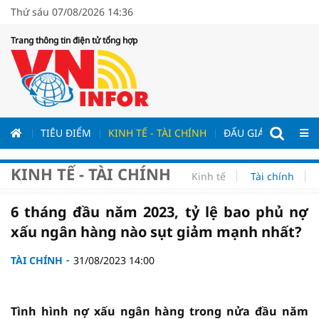
Thứ sáu 07/08/2026 14:36
Trang thông tin điện tử tổng hợp
ƯƠNG
TIÊU ĐIỂM
KINH TẾ - TÀI CHÍNH
ĐẤU GIÁ - ĐẤU THẦ
KINH TẾ - TÀI CHÍNH
Kinh tế
Tài chính
6 tháng đầu năm 2023, tỷ lệ bao phủ nợ
xấu ngân hàng nào sụt giảm mạnh nhất?
TÀI CHÍNH
31/08/2023 14:00
Tình hình nợ xấu ngân hàng trong nửa đầu năm