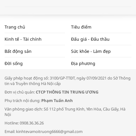
WORLDBANK DỰ BÁO KINH TẾ VIỆT
NAM NĂM 2024 VÀ NĂM 2025 | NHỊP
Trang chủ
Tiêu điểm
ĐẬP THỊ TRƯỜNG #62
Kinh tế - Tài chính
Đấu giá - Đấu thầu
Bất động sản
Sức khỏe - Làm đẹp
Tọa đàm “Xúc tiến thương mại: Khơi
Đời sống
Địa phương
thông đầu ra cho sản phẩm OCOP”
Giấy phép hoạt động số: 3100/GP-TTĐT, ngày 07/09/2021 do Sở Thông
tin và Truyền thông Hà Nội cấp
Đơn vị chủ quản:
CTCP THÔNG TIN TRUNG ƯƠNG
Phụ trách nội dung:
Phạm Tuấn Anh
Bác sĩ tư vấn cách phòng tránh bệnh
Văn phòng giao dịch: Số 112 phố Trung Kính, Yên Hòa, Cầu Giấy, Hà
đường hô hấp trong thời tiết giao mùa
Nội
Hotline: 0908.36.36.26
Email: kinhtevamoitruong6666@gmail.com