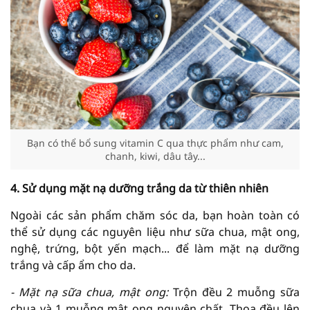
Bạn có thể bổ sung vitamin C qua thực phẩm như cam,
chanh, kiwi, dâu tây...
4. Sử dụng mặt nạ dưỡng trắng da từ thiên nhiên
Ngoài các sản phẩm chăm sóc da, bạn hoàn toàn có
thể sử dụng các nguyên liệu như sữa chua, mật ong,
nghệ, trứng, bột yến mạch... để làm mặt nạ dưỡng
trắng và cấp ẩm cho da.
- Mặt nạ sữa chua, mật ong:
Trộn đều 2 muỗng sữa
chua và 1 muỗng mật ong nguyên chất. Thoa đều lên