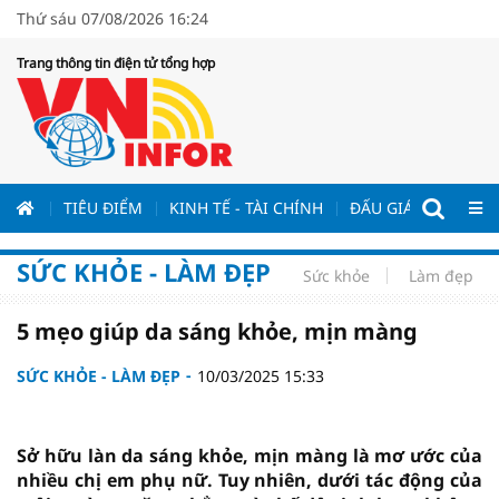
Thứ sáu 07/08/2026 16:24
Trang thông tin điện tử tổng hợp
ƯƠNG
TIÊU ĐIỂM
KINH TẾ - TÀI CHÍNH
ĐẤU GIÁ - ĐẤU THẦ
SỨC KHỎE - LÀM ĐẸP
Sức khỏe
Làm đẹp
5 mẹo giúp da sáng khỏe, mịn màng
SỨC KHỎE - LÀM ĐẸP
10/03/2025 15:33
Sở hữu làn da sáng khỏe, mịn màng là mơ ước của
nhiều chị em phụ nữ. Tuy nhiên, dưới tác động của