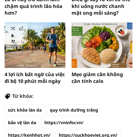
chậm quá trình lão hóa
khi uống nước chanh
hơn?
mật ong mỗi sáng?
4 lợi ích bất ngờ của việc
Mẹo giảm cân không
đi bộ 10 phút mỗi ngày
cần tính calo
Từ khóa:
sức khỏe làn da
quy trình dưỡng trắng
bảo vệ làn da
https://vninfor.vn/
https://kenhhot.vn/
https://suckhoeviet.org.vn/