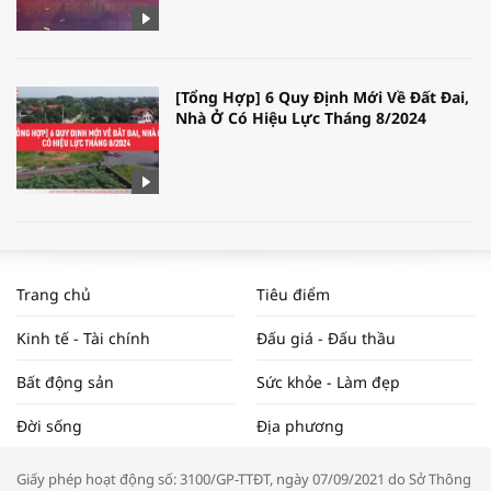
[Tổng Hợp] 6 Quy Định Mới Về Đất Đai,
Nhà Ở Có Hiệu Lực Tháng 8/2024
WORLDBANK DỰ BÁO KINH TẾ VIỆT
NAM NĂM 2024 VÀ NĂM 2025 | NHỊP
Trang chủ
Tiêu điểm
ĐẬP THỊ TRƯỜNG #62
Kinh tế - Tài chính
Đấu giá - Đấu thầu
Bất động sản
Sức khỏe - Làm đẹp
Tọa đàm “Xúc tiến thương mại: Khơi
Đời sống
Địa phương
thông đầu ra cho sản phẩm OCOP”
Giấy phép hoạt động số: 3100/GP-TTĐT, ngày 07/09/2021 do Sở Thông