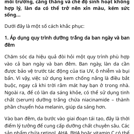
môi trường, căng thẳng và chế độ sinh hoạt không
hợp lý, làn da có thể trở nên xỉn màu, kém sức
sống...
Dưới đây là một số cách khắc phục:
1. Áp dụng quy trình dưỡng trắng da ban ngày và ban
đêm
Chăm sóc da hiệu quả đòi hỏi một quy trình phù hợp
vào cả ban ngày và ban đêm. Ban ngày, làn da cần
được bảo vệ trước tác động của tia UV, ô nhiễm và bụi
bẩn. Vì vậy, việc sử dụng kem chống nắng là điều bắt
buộc, ngay cả khi trời râm mát hay bạn ở trong nhà.
Ngoài ra, để có làn da sáng khỏe, có thể sử dụng tinh
chất (serum) dưỡng trắng chứa niacinamide – thành
phần chuyển hóa melanin, giúp da sáng hơn.
Vào ban đêm, da bước vào giai đoạn tái tạo, đây là thời
điểm lý tưởng để cung cấp dưỡng chất chuyên sâu. Các
sản phẩm chứa retinol, AHA, BHA hoặc vitamin C có thể