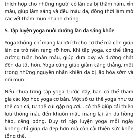
thích hợp cho những người có làn da bị thâm nám, xỉn
màu, giúp làm sáng và đều màu da, đồng thời làm mờ
các vết thâm mụn nhanh chóng.
5. Tập luyện yoga nuôi dưỡng làn da sáng khỏe
Yoga không chỉ mang lại lợi ích cho cơ thể mà còn giúp
làn da trở nên rạng rỡ hơn. Khi tập yoga, cơ thể tăng
cường tuần hoàn máu, giúp đưa oxy và dưỡng chất
đến da tốt hơn. Yoga cũng giúp giảm căng thẳng, một
trong những nguyên nhân khiến da bị lão hóa sớm và
nổi mụn.
Nếu chưa từng tập yoga trước đây, bạn có thể tham
gia các lớp học yoga cơ bản. Một số tư thế yoga như tư
thế con cá, tư thế cúi gập người... có thể giúp cải thiện
lưu thông máu đến khuôn mặt, mang lại làn da hồng
hào, căng bóng. Duy trì tập luyện yoga mỗi ngày
không chỉ giúp da đẹp hơn mà còn cải thiện sức khỏe
tổng thể.