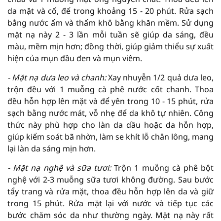
da mặt và cổ, để trong khoảng 15 - 20 phút. Rửa sạch
bằng nước ấm và thấm khô bằng khăn mềm. Sử dụng
mặt nạ này 2 - 3 lần mỗi tuần sẽ giúp da sáng, đều
màu, mềm mịn hơn; đồng thời, giúp giảm thiểu sự xuất
hiện của mụn đầu đen và mụn viêm.
- Mặt nạ dưa leo và chanh:
Xay nhuyễn 1/2 quả dưa leo,
trộn đều với 1 muỗng cà phê nước cốt chanh. Thoa
đều hỗn hợp lên mặt và để yên trong 10 - 15 phút, rửa
sạch bằng nước mát, vỗ nhẹ để da khô tự nhiên. Công
thức này phù hợp cho làn da dầu hoặc da hỗn hợp,
giúp kiểm soát bã nhờn, làm se khít lỗ chân lông, mang
lại làn da sáng mịn hơn.
- Mặt nạ nghệ và sữa tươi:
Trộn 1 muỗng cà phê bột
nghệ với 2-3 muỗng sữa tươi không đường. Sau bước
tẩy trang và rửa mặt, thoa đều hỗn hợp lên da và giữ
trong 15 phút. Rửa mặt lại với nước và tiếp tục các
bước chăm sóc da như thường ngày. Mặt nạ này rất