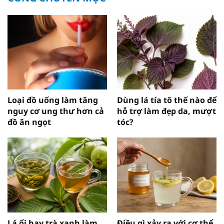
Loại đồ uống làm tăng
Dùng lá tía tô thế nào để
nguy cơ ung thư hơn cả
hỗ trợ làm đẹp da, mượt
đồ ăn ngọt
tóc?
Lá ổi hay trà xanh làm
Điều gì xảy ra với cơ thể