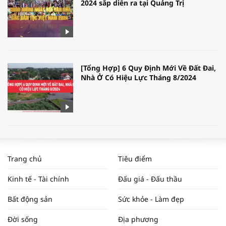
2024 sắp diễn ra tại Quảng Trị
[Tổng Hợp] 6 Quy Định Mới Về Đất Đai,
Nhà Ở Có Hiệu Lực Tháng 8/2024
WORLDBANK DỰ BÁO KINH TẾ VIỆT
NAM NĂM 2024 VÀ NĂM 2025 | NHỊP
Trang chủ
Tiêu điểm
ĐẬP THỊ TRƯỜNG #62
Kinh tế - Tài chính
Đấu giá - Đấu thầu
Bất động sản
Sức khỏe - Làm đẹp
Tọa đàm “Xúc tiến thương mại: Khơi
Đời sống
Địa phương