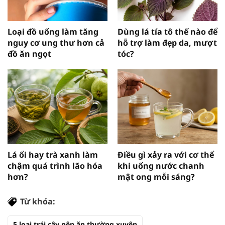
Loại đồ uống làm tăng
Dùng lá tía tô thế nào để
nguy cơ ung thư hơn cả
hỗ trợ làm đẹp da, mượt
đồ ăn ngọt
tóc?
Lá ổi hay trà xanh làm
Điều gì xảy ra với cơ thể
chậm quá trình lão hóa
khi uống nước chanh
hơn?
mật ong mỗi sáng?
Từ khóa:
5 loại trái cây nên ăn thường xuyên