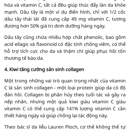
hóa và vitamin C, tất cả đều giúp thúc đẩy làn da khỏe
mạnh. Dâu tây là một ví dụ điển hình, chỉ với 1/2 cốc
dâu tây thái lát đã cung cấp 49 mg vitamin C, tương
đương hơn 50% giá trị dinh dưỡng hàng ngày.
Dâu tây cũng chứa nhiều hợp chất phenolic, bao gồm
acid ellagic và flavonoid có đặc tính chống viêm, có thể
hỗ trợ tích cực cho da và thậm chí giúp phục hồi tổn
thương tế bào da.
4. Kiwi tăng cường sản sinh collagen
Một trong những vai trò quan trọng nhất của vitamin
C là sản sinh collagen - một loại protein giúp da có độ
đàn hồi. Collagen bị phân hủy theo tuổi tác và gây ra
nếp nhăn, nhưng một quả kiwi giàu vitamin C giàu
vitamin C có thể cung cấp 141% lượng vitamin C cần
thiết hàng ngày và giúp chống lại tác động này.
Theo bác sĩ da liễu Lauren Ploch, cơ thể không thể tự