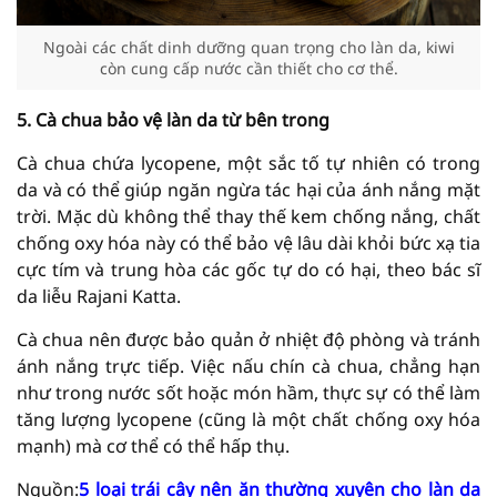
Ngoài các chất dinh dưỡng quan trọng cho làn da, kiwi
còn cung cấp nước cần thiết cho cơ thể.
5. Cà chua bảo vệ làn da từ bên trong
Cà chua chứa lycopene, một sắc tố tự nhiên có trong
da và có thể giúp ngăn ngừa tác hại của ánh nắng mặt
trời. Mặc dù không thể thay thế kem chống nắng, chất
chống oxy hóa này có thể bảo vệ lâu dài khỏi bức xạ tia
cực tím và trung hòa các gốc tự do có hại, theo bác sĩ
da liễu Rajani Katta.
Cà chua nên được bảo quản ở nhiệt độ phòng và tránh
ánh nắng trực tiếp. Việc nấu chín cà chua, chẳng hạn
như trong nước sốt hoặc món hầm, thực sự có thể làm
tăng lượng lycopene (cũng là một chất chống oxy hóa
mạnh) mà cơ thể có thể hấp thụ.
Nguồn:
5 loại trái cây nên ăn thường xuyên cho làn da