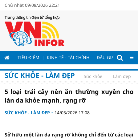
Chủ nhật 09/08/2026 22:21
Trang thông tin điện tử tổng hợp
ƯƠNG
TIÊU ĐIỂM
KINH TẾ - TÀI CHÍNH
ĐẤU GIÁ - ĐẤU THẦ
SỨC KHỎE - LÀM ĐẸP
Sức khỏe
Làm đẹp
5 loại trái cây nên ăn thường xuyên cho
làn da khỏe mạnh, rạng rỡ
SỨC KHỎE - LÀM ĐẸP
14/03/2026 17:08
Sở hữu một làn da rạng rỡ không chỉ đến từ các loại