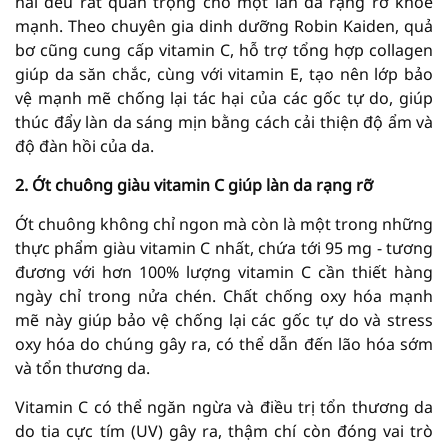
hai đều rất quan trọng cho một làn da rạng rỡ khỏe
mạnh. Theo chuyên gia dinh dưỡng Robin Kaiden, quả
bơ cũng cung cấp vitamin C, hỗ trợ tổng hợp collagen
giúp da săn chắc, cùng với vitamin E, tạo nên lớp bảo
vệ mạnh mẽ chống lại tác hại của các gốc tự do, giúp
thúc đẩy làn da sáng mịn bằng cách cải thiện độ ẩm và
độ đàn hồi của da.
2. Ớt chuông giàu vitamin C giúp làn da rạng rỡ
Ớt chuông không chỉ ngon mà còn là một trong những
thực phẩm giàu vitamin C nhất, chứa tới 95 mg - tương
đương với hơn 100% lượng vitamin C cần thiết hàng
ngày chỉ trong nửa chén. Chất chống oxy hóa mạnh
mẽ này giúp bảo vệ chống lại các gốc tự do và stress
oxy hóa do chúng gây ra, có thể dẫn đến lão hóa sớm
và tổn thương da.
Vitamin C có thể ngăn ngừa và điều trị tổn thương da
do tia cực tím (UV) gây ra, thậm chí còn đóng vai trò