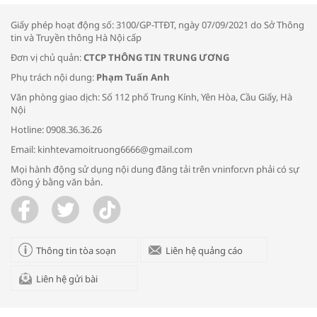
thông đầu ra cho sản phẩm OCOP”
Giấy phép hoạt động số: 3100/GP-TTĐT, ngày 07/09/2021 do Sở Thông
tin và Truyền thông Hà Nội cấp
Đơn vị chủ quản:
CTCP THÔNG TIN TRUNG ƯƠNG
Phụ trách nội dung:
Phạm Tuấn Anh
Bác sĩ tư vấn cách phòng tránh bệnh
Văn phòng giao dịch: Số 112 phố Trung Kính, Yên Hòa, Cầu Giấy, Hà
đường hô hấp trong thời tiết giao mùa
Nội
Hotline: 0908.36.36.26
Email: kinhtevamoitruong6666@gmail.com
Mọi hành động sử dụng nội dung đăng tải trên vninfor.vn phải có sự
đồng ý bằng văn bản.
Trao yêu thương cho em
Thông tin tòa soạn
Liên hệ quảng cáo
Liên hệ gửi bài
Kon Tum giải cứu nạn nhân bị lừa bán