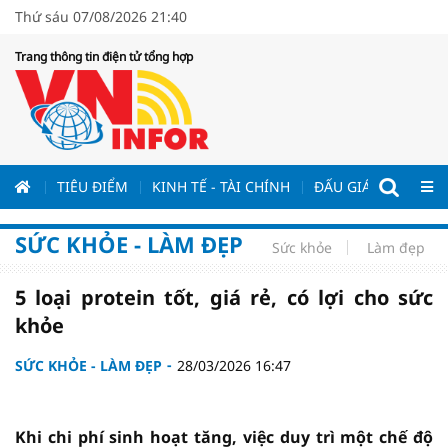
Thứ sáu 07/08/2026 21:40
Trang thông tin điện tử tổng hợp
ƯƠNG
TIÊU ĐIỂM
KINH TẾ - TÀI CHÍNH
ĐẤU GIÁ - ĐẤU THẦ
SỨC KHỎE - LÀM ĐẸP
Sức khỏe
Làm đẹp
5 loại protein tốt, giá rẻ, có lợi cho sức
khỏe
SỨC KHỎE - LÀM ĐẸP
28/03/2026 16:47
Khi chi phí sinh hoạt tăng, việc duy trì một chế độ