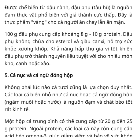
Được chế biến từ đậu nành, đậu phụ (tàu hũ) là nguồn
đạm thực vật phổ biến với giá thành cực thấp. Đây là
thực phẩm "vàng" cho cả người ăn chay lẫn ăn mặn.
100 g đậu phụ cung cấp khoảng 8 g - 10 g protein. Đậu
phụ không chứa cholesterol và giàu canxi, hỗ trợ sức
khỏe xương khớp. Khả năng hấp thụ gia vị tốt khiến
đậu phụ trở thành nguyên liệu tuyệt vời cho nhiều món
kho, canh hoặc xào.
5. Cá nục và cá ngừ đóng hộp
Không phải lúc nào cá tươi cũng là lựa chọn duy nhất.
Các loại cá biển nhỏ như cá nục hoặc cá ngừ đóng hộp
(ngâm muối hoặc nước) là nguồn đạm và chất béo tốt
rất kinh tế.
Một hộp cá trung bình có thể cung cấp từ 20 g đến 25
g protein. Ngoài protein, các loại cá này còn cung cấp
acid béo omega-3, giúp giảm viêm và bảo vệ sức khỏe