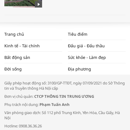
WORLDBANK DỰ BÁO KINH TẾ VIỆT
NAM NĂM 2024 VÀ NĂM 2025 | NHỊP
Trang chủ
Tiêu điểm
ĐẬP THỊ TRƯỜNG #62
Kinh tế - Tài chính
Đấu giá - Đấu thầu
Bất động sản
Sức khỏe - Làm đẹp
Tọa đàm “Xúc tiến thương mại: Khơi
Đời sống
Địa phương
thông đầu ra cho sản phẩm OCOP”
Giấy phép hoạt động số: 3100/GP-TTĐT, ngày 07/09/2021 do Sở Thông
tin và Truyền thông Hà Nội cấp
Đơn vị chủ quản:
CTCP THÔNG TIN TRUNG ƯƠNG
Phụ trách nội dung:
Phạm Tuấn Anh
Bác sĩ tư vấn cách phòng tránh bệnh
Văn phòng giao dịch: Số 112 phố Trung Kính, Yên Hòa, Cầu Giấy, Hà
đường hô hấp trong thời tiết giao mùa
Nội
Hotline: 0908.36.36.26