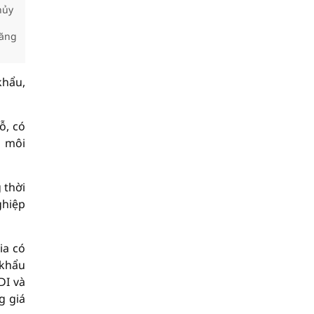
hủy
đăng
khẩu,
ỗ, có
i môi
 thời
ghiệp
ia có
 khẩu
DI và
g giá