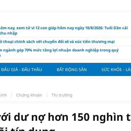
hôm nay, xem tử vi 12 con giáp hôm nay ngày 10/8/2026: Tuổi Dần cải
 thu nhập
i thoại chính sách với chuyển đổi số và xúc tiến thương mại
m ngành góp 70% mức tăng lợi nhuận doanh nghiệp trong quý
6
 nghiệp kiến nghị gì trong dự thảo Luật Kinh doanh bất động sản
i?
ĐẤU GIÁ - ĐẤU THẦU
BẤT ĐỘNG SẢN
SỨC KHỎE - L
 Villa chính thức đàm phán mua Joao Palhinha từ Bayern Munich
thế chỗ Tielemans
ng tuần qua: Vàng thế giới "bứt tốc"
hính
Chứng khoán
Thị trường
áo công bố và chính thức mở màn Vòng sơ khảo Miss Galaxy Việt
026: Đỉnh cao nhan sắc trong kỷ nguyên số
ới dư nợ hơn 150 nghìn 
ấu giá quyền sử dụng đất và khách sạn tại tại số 8 - 10 Chu Văn An
ở dư địa phát triển mới
 phẩm giàu chất xơ tốt nhất thúc đẩy giảm cân, bảo vệ tim mạch