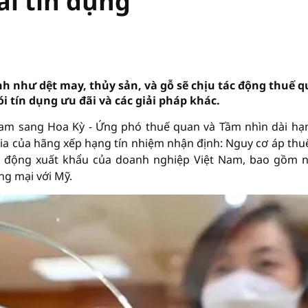
i tín dụng
nh như dệt may, thủy sản, và gỗ sẽ chịu tác động thuế q
i tín dụng ưu đãi và các giải pháp khác.
Nam sang Hoa Kỳ - Ứng phó thuế quan và Tầm nhìn dài hạ
 gia của hãng xếp hạng tín nhiệm nhận định: Nguy cơ áp thu
ạt động xuất khẩu của doanh nghiệp Việt Nam, bao gồm
ng mại với Mỹ.