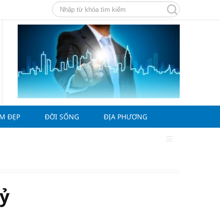
ÀM ĐẸP
ĐỜI SỐNG
ĐỊA PHƯƠNG
tỷ