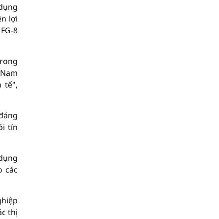
 dụng
n lợi
 FG-8
trong
t Nam
 tế",
 đáng
i tín
 dụng
o các
ghiệp
c thị