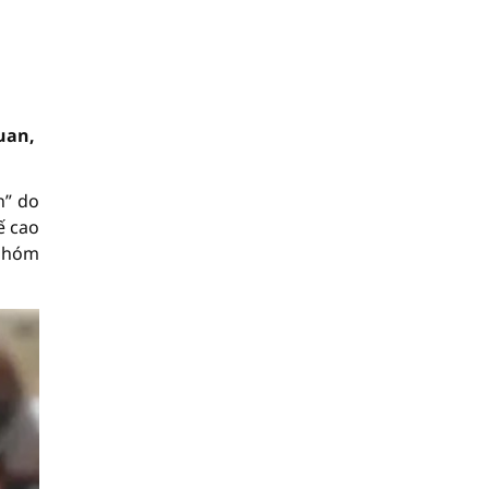
uan,
n” do
ế cao
 nhóm