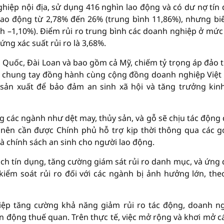
iệp nội địa, sử dụng 416 nghìn lao động và có dư nợ tín
ao động từ 2,78% đến 26% (trung bình 11,86%), nhưng biê
h –1,10%). Điểm rủi ro trung bình các doanh nghiệp ở mức
ng xác suất rủi ro là 3,68%.
 Quốc, Đài Loan và bao gồm cả Mỹ, chiếm tỷ trọng áp đảo 
ần chung tay đồng hành cùng cộng đồng doanh nghiệp Việ
 sản xuất để bảo đảm an sinh xã hội và tăng trưởng kinh
ng các ngành như dệt may, thủy sản, và gỗ sẽ chịu tác động
nên cần được Chính phủ hỗ trợ kịp thời thông qua các gó
à chính sách an sinh cho người lao động.
sách tín dụng, tăng cường giám sát rủi ro danh mục, và ứng
kiểm soát rủi ro đối với các ngành bị ảnh hưởng lớn, the
iệp tăng cường khả năng giảm rủi ro tác động, doanh n
 động thuế quan. Trên thực tế, việc mở rộng và khơi mở cá