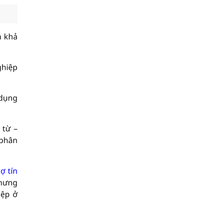
n khả
ghiệp
 dụng
 từ –
 phân
ợ tín
nhưng
iệp ở