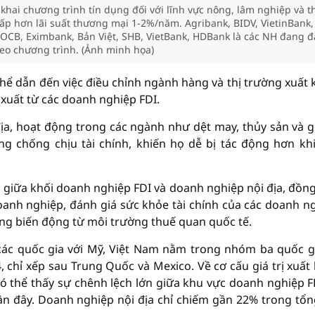
hai chương trình tín dụng đối với lĩnh vực nông, lâm nghiệp và t
hấp hơn lãi suất thương mại 1-2%/năm. Agribank, BIDV, VietinBank,
OCB, Eximbank, Bản Việt, SHB, VietBank, HDBank là các NH đang 
heo chương trình. (Ảnh minh họa)
hể dẫn đến việc điều chỉnh ngành hàng và thị trường xuất 
xuất từ các doanh nghiệp FDI.
ịa, hoạt động trong các ngành như dệt may, thủy sản và g
ng chống chịu tài chính, khiến họ dễ bị tác động hơn kh
 giữa khối doanh nghiệp FDI và doanh nghiệp nội địa, đồng
anh nghiệp, đánh giá sức khỏe tài chính của các doanh n
ng biến động từ môi trường thuế quan quốc tế.
các quốc gia với Mỹ, Việt Nam nằm trong nhóm ba quốc g
chỉ xếp sau Trung Quốc và Mexico. Về cơ cấu giá trị xuất
 thể thấy sự chênh lệch lớn giữa khu vực doanh nghiệp F
n đây. Doanh nghiệp nội địa chỉ chiếm gần 22% trong tổn