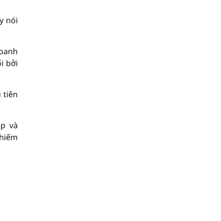
y nói
doanh
i bởi
 tiên
up và
chiếm