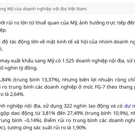
ang Mỹ của doanh nghiệp nội địa Việt Nam.
ới rủi ro lớn từ thuế quan của Mỹ, ảnh hưởng trực tiếp đế
ệp.
độ tác động lớn về mặt kinh tế xã hội của nhóm doanh n
i.
 may xuất khẩu sang Mỹ có 1.525 doanh nghiệp nội địa, sử
60 nghìn tỷ đồng.
,84% (trung bình 13,37%), nhưng biên lợi nhuận ròng chỉ
ủi ro trung bình các doanh nghiệp ở mức FG-7 theo thang
o là 2,64%.
h nghiệp nội địa, sử dụng 322 nghìn lao động và có
dư n
 gộp dao động từ 3,81% đến 27,49% (trung bình 10,9%), 
trung bình –0,14%). Điểm rủi ro trung bình các doanh ngh
), tương ứng xác suất rủi ro là 1,90%.