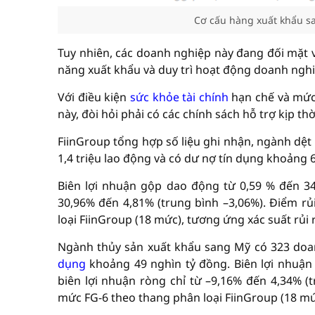
Cơ cấu hàng xuất khẩu s
Tuy nhiên, các doanh nghiệp này đang đối mặt v
năng xuất khẩu và duy trì hoạt động doanh nghi
Với điều kiện
sức khỏe tài chính
hạn chế và mức 
này, đòi hỏi phải có các chính sách hỗ trợ kịp thờ
FiinGroup tổng hợp số liệu ghi nhận, ngành dệt
1,4 triệu lao động và có dư nợ tín dụng khoảng 
Biên lợi nhuận gộp dao động từ 0,59 % đến 34
30,96% đến 4,81% (trung bình –3,06%). Điểm r
loại FiinGroup (18 mức), tương ứng xác suất rủi r
Ngành thủy sản xuất khẩu sang Mỹ có 323 doan
dụng
khoảng 49 nghìn tỷ đồng. Biên lợi nhuận
biên lợi nhuận ròng chỉ từ –9,16% đến 4,34% (
mức FG-6 theo thang phân loại FiinGroup (18 mức