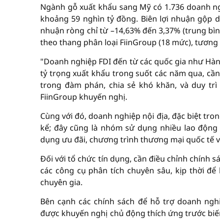
Ngành gỗ xuất khẩu sang Mỹ có 1.736 doanh ngh
khoảng 59 nghìn tỷ đồng. Biên lợi nhuận gộp d
nhuận ròng chỉ từ –14,63% đến 3,37% (trung bìn
theo thang phân loại FiinGroup (18 mức), tương ứ
"Doanh nghiệp FDI đến từ các quốc gia như Hàn
tỷ trọng xuất khẩu trong suốt các năm qua, c
trong đàm phán, chia sẻ khó khăn, và duy trì
FiinGroup khuyến nghị.
Cùng với đó, doanh nghiệp nội địa, đặc biệt tro
kể; đây cũng là nhóm sử dụng nhiều lao động 
dụng ưu đãi, chương trình thương mại quốc tế v
Đối với tổ chức tín dụng, cần điều chỉnh chính 
các công cụ phân tích chuyên sâu, kịp thời để 
chuyên gia.
Bên cạnh các chính sách để hỗ trợ doanh ngh
được khuyến nghị chủ động thích ứng trước biến