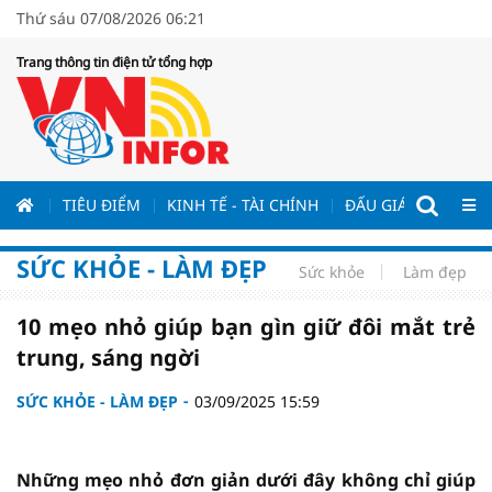
Thứ sáu 07/08/2026 06:21
Trang thông tin điện tử tổng hợp
ƯƠNG
TIÊU ĐIỂM
KINH TẾ - TÀI CHÍNH
ĐẤU GIÁ - ĐẤU THẦ
SỨC KHỎE - LÀM ĐẸP
Sức khỏe
Làm đẹp
10 mẹo nhỏ giúp bạn gìn giữ đôi mắt trẻ
trung, sáng ngời
SỨC KHỎE - LÀM ĐẸP
03/09/2025 15:59
Những mẹo nhỏ đơn giản dưới đây không chỉ giúp