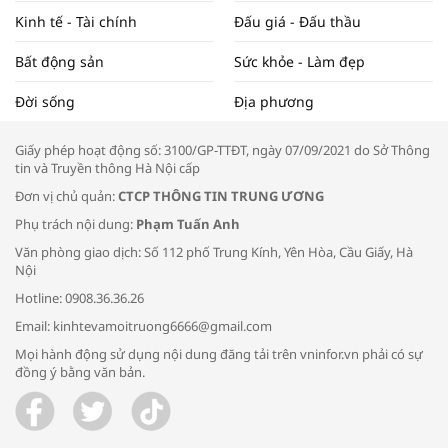
Kinh tế - Tài chính
Đấu giá - Đấu thầu
Bất động sản
Sức khỏe - Làm đẹp
Tọa đàm “Xúc tiến thương mại: Khơi
Đời sống
Địa phương
thông đầu ra cho sản phẩm OCOP”
Giấy phép hoạt động số: 3100/GP-TTĐT, ngày 07/09/2021 do Sở Thông
tin và Truyền thông Hà Nội cấp
Đơn vị chủ quản:
CTCP THÔNG TIN TRUNG ƯƠNG
Phụ trách nội dung:
Phạm Tuấn Anh
Bác sĩ tư vấn cách phòng tránh bệnh
Văn phòng giao dịch: Số 112 phố Trung Kính, Yên Hòa, Cầu Giấy, Hà
đường hô hấp trong thời tiết giao mùa
Nội
Hotline: 0908.36.36.26
Email: kinhtevamoitruong6666@gmail.com
Mọi hành động sử dụng nội dung đăng tải trên vninfor.vn phải có sự
đồng ý bằng văn bản.
Trao yêu thương cho em