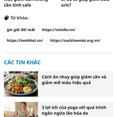
cần tính calo
uric?
Từ khóa:
gìn giữ đôi mắt
https://vninfor.vn/
https://kenhhot.vn/
https://suckhoeviet.org.vn/
CÁC TIN KHÁC
Cách ăn chay giúp giảm cân và
giảm mỡ máu hiệu quả
3 lợi ích của yoga với quá trình
ngăn ngừa lão hóa da