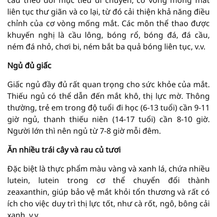
cầu theo dõi mục tiêu di chuyển, cơ vòng mống mắt
liên tục thư giãn và co lại, từ đó cải thiện khả năng điều
chỉnh của cơ vòng mống mắt. Các môn thể thao được
khuyến nghị là cầu lông, bóng rổ, bóng đá, đá cầu,
ném đá nhỏ, chơi bi, ném bắt ba quả bóng liên tục, v.v.
Ngủ đủ giấc
Giấc ngủ đầy đủ rất quan trọng cho sức khỏe của mắt.
Thiếu ngủ có thể dẫn đến mắt khô, thị lực mờ. Thông
thường, trẻ em trong độ tuổi đi học (6-13 tuổi) cần 9-11
giờ ngủ, thanh thiếu niên (14-17 tuổi) cần 8-10 giờ.
Người lớn thì nên ngủ từ 7-8 giờ mỗi đêm.
Ăn nhiều trái cây và rau củ tươi
Đặc biệt là thực phẩm màu vàng và xanh lá, chứa nhiều
lutein, lutein trong cơ thể chuyển đổi thành
zeaxanthin, giúp bảo vệ mắt khỏi tổn thương và rất có
ích cho việc duy trì thị lực tốt, như cà rốt, ngô, bông cải
xanh, v.v.