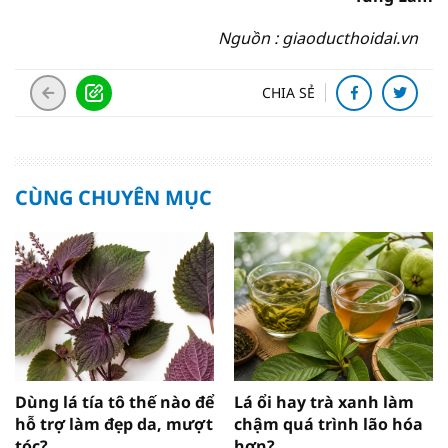
Nguồn : giaoducthoidai.vn
CHIA SẺ
CÙNG CHUYÊN MỤC
Dùng lá tía tô thế nào để
Lá ổi hay trà xanh làm
hỗ trợ làm đẹp da, mượt
chậm quá trình lão hóa
tóc?
hơn?