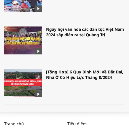
Ngày hội văn hóa các dân tộc Việt Nam
2024 sắp diễn ra tại Quảng Trị
[Tổng Hợp] 6 Quy Định Mới Về Đất Đai,
Nhà Ở Có Hiệu Lực Tháng 8/2024
WORLDBANK DỰ BÁO KINH TẾ VIỆT
NAM NĂM 2024 VÀ NĂM 2025 | NHỊP
Trang chủ
Tiêu điểm
ĐẬP THỊ TRƯỜNG #62