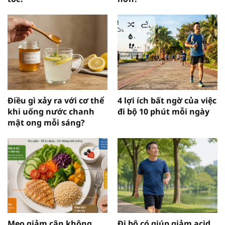
Điều gì xảy ra với cơ thể
4 lợi ích bất ngờ của việc
khi uống nước chanh
đi bộ 10 phút mỗi ngày
mật ong mỗi sáng?
Mẹo giảm cân không
Đi bộ có giúp giảm acid