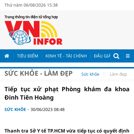
Thứ năm 06/08/2026 15:38
Trang thông tin điện tử tổng hợp
ƯƠNG
TIÊU ĐIỂM
KINH TẾ - TÀI CHÍNH
ĐẤU GIÁ - ĐẤU THẦ
SỨC KHỎE - LÀM ĐẸP
Sức khỏe
Làm đẹp
Tiếp tục xử phạt Phòng khám đa khoa
Đinh Tiên Hoàng
SỨC KHỎE
30/06/2023 08:48
Thanh tra Sở Y tế TP.HCM vừa tiếp tục có quyết định