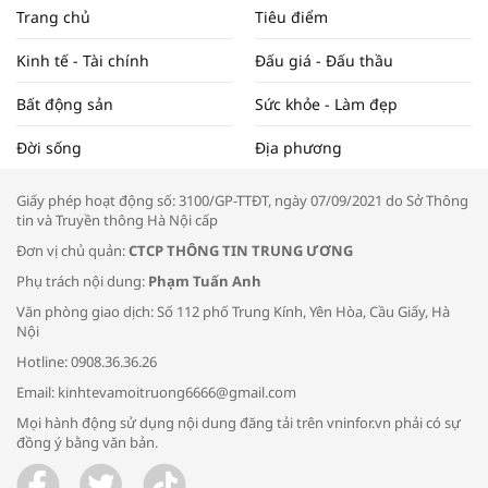
NAM NĂM 2024 VÀ NĂM 2025 | NHỊP
Trang chủ
Tiêu điểm
ĐẬP THỊ TRƯỜNG #62
Kinh tế - Tài chính
Đấu giá - Đấu thầu
Bất động sản
Sức khỏe - Làm đẹp
Tọa đàm “Xúc tiến thương mại: Khơi
Đời sống
Địa phương
thông đầu ra cho sản phẩm OCOP”
Giấy phép hoạt động số: 3100/GP-TTĐT, ngày 07/09/2021 do Sở Thông
tin và Truyền thông Hà Nội cấp
Đơn vị chủ quản:
CTCP THÔNG TIN TRUNG ƯƠNG
Phụ trách nội dung:
Phạm Tuấn Anh
Bác sĩ tư vấn cách phòng tránh bệnh
Văn phòng giao dịch: Số 112 phố Trung Kính, Yên Hòa, Cầu Giấy, Hà
đường hô hấp trong thời tiết giao mùa
Nội
Hotline: 0908.36.36.26
Email: kinhtevamoitruong6666@gmail.com
Mọi hành động sử dụng nội dung đăng tải trên vninfor.vn phải có sự
đồng ý bằng văn bản.
Trao yêu thương cho em