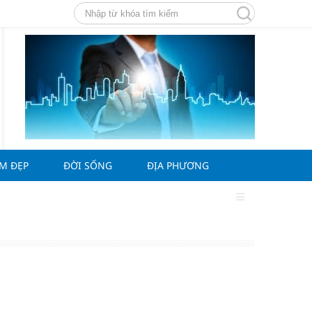
ÀM ĐẸP
ĐỜI SỐNG
ĐỊA PHƯƠNG