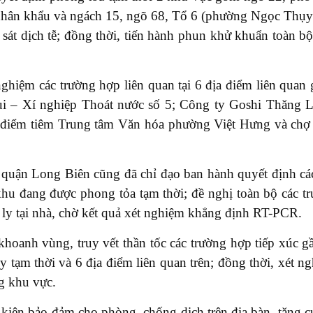
hân khẩu và ngách 15, ngõ 68, Tổ 6 (phường Ngọc Thụy
sát dịch tễ; đồng thời, tiến hành phun khử khuẩn toàn b
nghiệm các trường hợp liên quan tại 6 địa điểm liên quan
 – Xí nghiệp Thoát nước số 5; Công ty Goshi Thăng 
; điểm tiêm Trung tâm Văn hóa phường Việt Hưng và ch
, quận Long Biên cũng đã chỉ đạo ban hành quyết định cá
khu đang được phong tỏa tạm thời; đề nghị toàn bộ các t
h ly tại nhà, chờ kết quả xét nghiệm khẳng định RT-PCR.
hoanh vùng, truy vết thần tốc các trường hợp tiếp xúc g
ly tạm thời và 6 địa điểm liên quan trên; đồng thời, xét n
g khu vực.
u kiện bảo đảm cho phòng, chống dịch trên địa bàn, tăng 