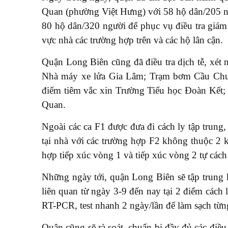
Quan (phường Việt Hưng) với 58 hộ dân/205 n
80 hộ dân/320 người để phục vụ điều tra giám 
vực nhà các trường hợp trên và các hộ lân cận.
Quận Long Biên cũng đã điều tra dịch tễ, xét 
Nhà máy xe lửa Gia Lâm; Trạm bơm Cầu Chui
điểm tiêm vắc xin Trường Tiểu học Đoàn Kết
Quan.
Ngoài các ca F1 được đưa đi cách ly tập trung
tại nhà với các trường hợp F2 không thuộc 2 
hợp tiếp xúc vòng 1 và tiếp xúc vòng 2 tự các
Những ngày tới, quận Long Biên sẽ tập trung k
liên quan từ ngày 3-9 đến nay tại 2 điểm cách 
RT-PCR, test nhanh 2 ngày/lần để làm sạch từn
Quận cũng sẽ rà soát, chuẩn bị đầy đủ các điề