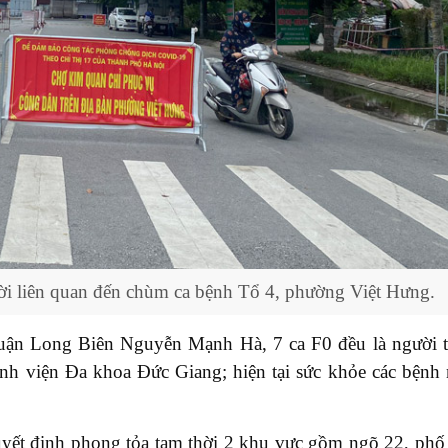
i liên quan đến chùm ca bệnh Tổ 4, phường Việt Hưng.
ận Long Biên Nguyễn Mạnh Hà, 7 ca F0 đều là người 
 Bệnh viện Đa khoa Đức Giang; hiện tại sức khỏe các bệnh
uyết định phong tỏa tạm thời 2 khu vực gồm ngõ 22, ph