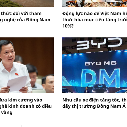
 thức đối với tham
Động lực nào để Việt Nam h
ng nghệ của Đông Nam
thực hóa mục tiêu tăng trư
10%?
đưa kim cương vào
Nhu cầu xe điện tăng tốc, t
hề kinh doanh có điều
đẩy thị trường Đông Nam Á
 vàng