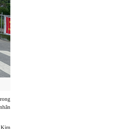
trong
 nhân
ố Kim