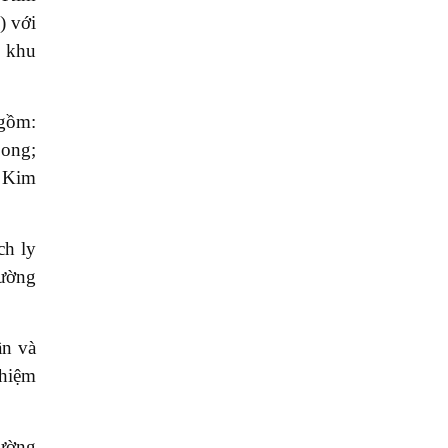
) với
ộ khu
 gồm:
Long;
ợ Kim
ch ly
rường
ần và
ghiệm
cường