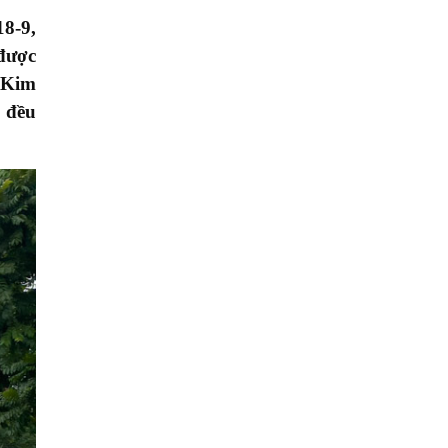
18-9,
 được
ợ Kim
u đều