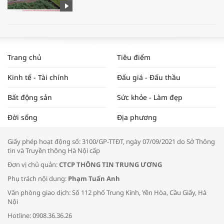
WORLDBANK DỰ BÁO KINH TẾ VIỆT
NAM NĂM 2024 VÀ NĂM 2025 | NHỊP
Trang chủ
Tiêu điểm
ĐẬP THỊ TRƯỜNG #62
Kinh tế - Tài chính
Đấu giá - Đấu thầu
Bất động sản
Sức khỏe - Làm đẹp
Tọa đàm “Xúc tiến thương mại: Khơi
Đời sống
Địa phương
thông đầu ra cho sản phẩm OCOP”
Giấy phép hoạt động số: 3100/GP-TTĐT, ngày 07/09/2021 do Sở Thông
tin và Truyền thông Hà Nội cấp
Đơn vị chủ quản:
CTCP THÔNG TIN TRUNG ƯƠNG
Phụ trách nội dung:
Phạm Tuấn Anh
Bác sĩ tư vấn cách phòng tránh bệnh
Văn phòng giao dịch: Số 112 phố Trung Kính, Yên Hòa, Cầu Giấy, Hà
đường hô hấp trong thời tiết giao mùa
Nội
Hotline: 0908.36.36.26