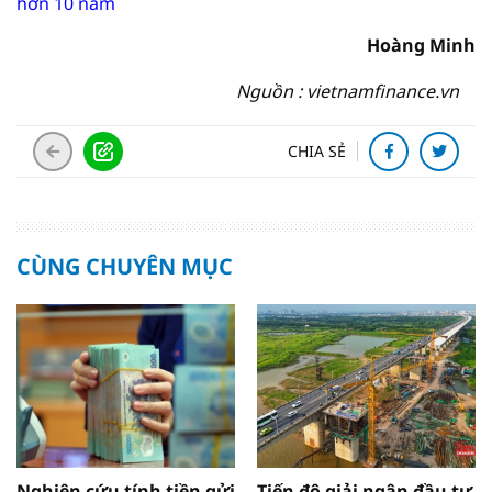
hơn 10 năm
Hoàng Minh
Nguồn : vietnamfinance.vn
CHIA SẺ
CÙNG CHUYÊN MỤC
Nghiên cứu tính tiền gửi
Tiến độ giải ngân đầu tư