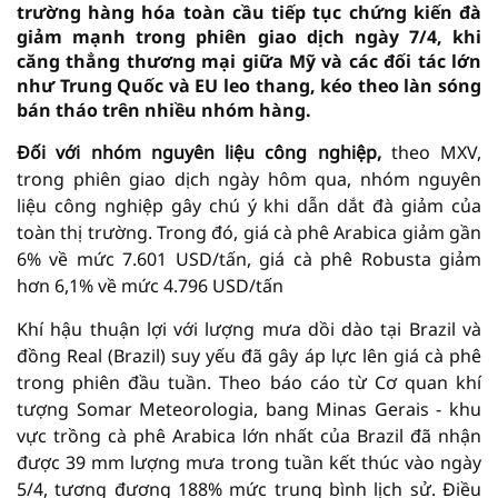
trường hàng hóa toàn cầu tiếp tục chứng kiến đà
giảm mạnh trong phiên giao dịch ngày 7/4, khi
căng thẳng thương mại giữa Mỹ và các đối tác lớn
như Trung Quốc và EU leo thang, kéo theo làn sóng
bán tháo trên nhiều nhóm hàng.
Đối với nhóm nguyên liệu công nghiệp,
theo MXV,
trong phiên giao dịch ngày hôm qua, nhóm nguyên
liệu công nghiệp gây chú ý khi dẫn dắt đà giảm của
toàn thị trường. Trong đó, giá cà phê Arabica giảm gần
6% về mức 7.601 USD/tấn, giá cà phê Robusta giảm
hơn 6,1% về mức 4.796 USD/tấn
Khí hậu thuận lợi với lượng mưa dồi dào tại Brazil và
đồng Real (Brazil) suy yếu đã gây áp lực lên giá cà phê
trong phiên đầu tuần. Theo báo cáo từ Cơ quan khí
tượng Somar Meteorologia, bang Minas Gerais - khu
vực trồng cà phê Arabica lớn nhất của Brazil đã nhận
được 39 mm lượng mưa trong tuần kết thúc vào ngày
5/4, tương đương 188% mức trung bình lịch sử. Điều