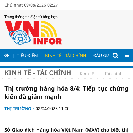
Chủ nhật 09/08/2026 02:27
Trang thông tin điện tử tổng hợp
ƯƠNG
TIÊU ĐIỂM
KINH TẾ - TÀI CHÍNH
ĐẤU GIÁ - ĐẤU THẦ
KINH TẾ - TÀI CHÍNH
Kinh tế
Tài chính
Thị trường hàng hóa 8/4: Tiếp tục chứng
kiến đà giảm mạnh
THỊ TRƯỜNG
08/04/2025 11:00
Sở Giao dịch Hàng hóa Việt Nam (MXV) cho biết thị