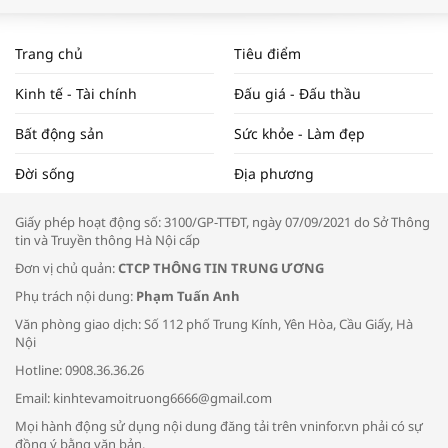
WORLDBANK DỰ BÁO KINH TẾ VIỆT
NAM NĂM 2024 VÀ NĂM 2025 | NHỊP
Trang chủ
Tiêu điểm
ĐẬP THỊ TRƯỜNG #62
Kinh tế - Tài chính
Đấu giá - Đấu thầu
Bất động sản
Sức khỏe - Làm đẹp
Tọa đàm “Xúc tiến thương mại: Khơi
Đời sống
Địa phương
thông đầu ra cho sản phẩm OCOP”
Giấy phép hoạt động số: 3100/GP-TTĐT, ngày 07/09/2021 do Sở Thông
tin và Truyền thông Hà Nội cấp
Đơn vị chủ quản:
CTCP THÔNG TIN TRUNG ƯƠNG
Phụ trách nội dung:
Phạm Tuấn Anh
Bác sĩ tư vấn cách phòng tránh bệnh
Văn phòng giao dịch: Số 112 phố Trung Kính, Yên Hòa, Cầu Giấy, Hà
đường hô hấp trong thời tiết giao mùa
Nội
Hotline: 0908.36.36.26
Email: kinhtevamoitruong6666@gmail.com
Mọi hành động sử dụng nội dung đăng tải trên vninfor.vn phải có sự
đồng ý bằng văn bản.