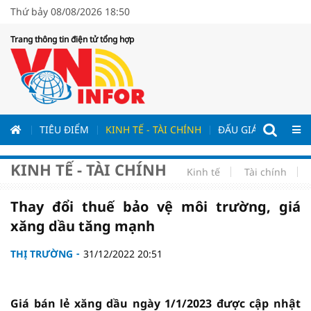
Thứ bảy 08/08/2026 18:50
Trang thông tin điện tử tổng hợp
ƯƠNG
TIÊU ĐIỂM
KINH TẾ - TÀI CHÍNH
ĐẤU GIÁ - ĐẤU THẦ
KINH TẾ - TÀI CHÍNH
Kinh tế
Tài chính
Thay đổi thuế bảo vệ môi trường, giá
xăng dầu tăng mạnh
THỊ TRƯỜNG
31/12/2022 20:51
Giá bán lẻ xăng dầu ngày 1/1/2023 được cập nhật