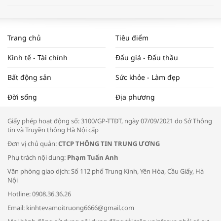
WORLDBANK DỰ BÁO KINH TẾ VIỆT
NAM NĂM 2024 VÀ NĂM 2025 | NHỊP
Trang chủ
Tiêu điểm
ĐẬP THỊ TRƯỜNG #62
Kinh tế - Tài chính
Đấu giá - Đấu thầu
Bất động sản
Sức khỏe - Làm đẹp
Tọa đàm “Xúc tiến thương mại: Khơi
Đời sống
Địa phương
thông đầu ra cho sản phẩm OCOP”
Giấy phép hoạt động số: 3100/GP-TTĐT, ngày 07/09/2021 do Sở Thông
tin và Truyền thông Hà Nội cấp
Đơn vị chủ quản:
CTCP THÔNG TIN TRUNG ƯƠNG
Phụ trách nội dung:
Phạm Tuấn Anh
Bác sĩ tư vấn cách phòng tránh bệnh
Văn phòng giao dịch: Số 112 phố Trung Kính, Yên Hòa, Cầu Giấy, Hà
đường hô hấp trong thời tiết giao mùa
Nội
Hotline: 0908.36.36.26
Email: kinhtevamoitruong6666@gmail.com