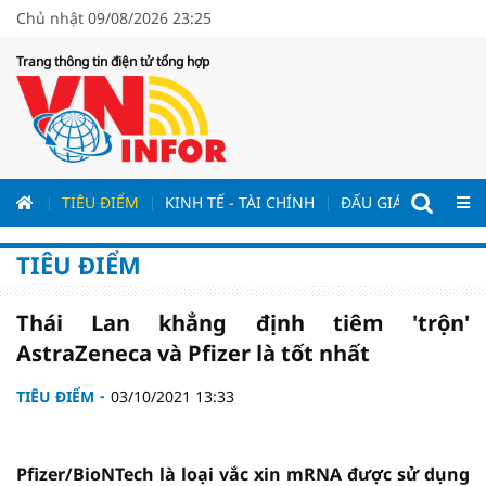
Chủ nhật 09/08/2026 23:25
Trang thông tin điện tử tổng hợp
ƯƠNG
TIÊU ĐIỂM
KINH TẾ - TÀI CHÍNH
ĐẤU GIÁ - ĐẤU THẦ
TIÊU ĐIỂM
Thái Lan khẳng định tiêm 'trộn'
AstraZeneca và Pfizer là tốt nhất
TIÊU ĐIỂM
03/10/2021 13:33
Pfizer/BioNTech là loại vắc xin mRNA được sử dụng