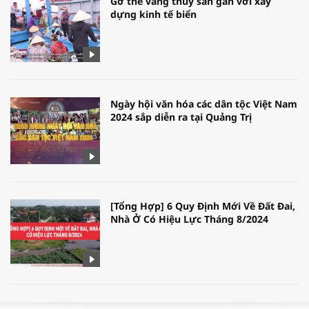
Gỡ thẻ vàng thủy sản gắn với xây
dựng kinh tế biển
Ngày hội văn hóa các dân tộc Việt Nam
2024 sắp diễn ra tại Quảng Trị
[Tổng Hợp] 6 Quy Định Mới Về Đất Đai,
Nhà Ở Có Hiệu Lực Tháng 8/2024
WORLDBANK DỰ BÁO KINH TẾ VIỆT