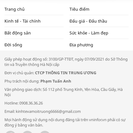
NAM NĂM 2024 VÀ NĂM 2025 | NHỊP
Trang chủ
Tiêu điểm
ĐẬP THỊ TRƯỜNG #62
Kinh tế - Tài chính
Đấu giá - Đấu thầu
Bất động sản
Sức khỏe - Làm đẹp
Tọa đàm “Xúc tiến thương mại: Khơi
Đời sống
Địa phương
thông đầu ra cho sản phẩm OCOP”
Giấy phép hoạt động số: 3100/GP-TTĐT, ngày 07/09/2021 do Sở Thông
tin và Truyền thông Hà Nội cấp
Đơn vị chủ quản:
CTCP THÔNG TIN TRUNG ƯƠNG
Phụ trách nội dung:
Phạm Tuấn Anh
Bác sĩ tư vấn cách phòng tránh bệnh
Văn phòng giao dịch: Số 112 phố Trung Kính, Yên Hòa, Cầu Giấy, Hà
đường hô hấp trong thời tiết giao mùa
Nội
Hotline: 0908.36.36.26
Email: kinhtevamoitruong6666@gmail.com
Mọi hành động sử dụng nội dung đăng tải trên vninfor.vn phải có sự
đồng ý bằng văn bản.
Trao yêu thương cho em