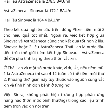
Hai liều AstraZeneca là 278,5 BAU/ml
AstraZeneca – Sinovac là 172,1 BAU/ml
Hai liều Sinovac là 164,4 BAU/ml
Theo kết quả nghiên cứu trên, dùng Pfizer tiêm mũi 2
cho hiệu quả tốt nhất. Ngoài ra, việc kết hợp giữa
Sinovac và AstraZeneca cũng cho kết quả tốt hơn 2 liều
Sinovac hoặc 2 liều AstraZeneca. Thái Lan là nước đầu
tiên trên thế giới tiêm kết hợp Sinovac – AstraZeneca
để đối phó tình trạng thiếu thốn vắc xin.
Ở Thái Lan và một số nước khác, ví dụ Úc, nếu tiêm mũi
1 là AstraZeneca thì sau 4-12 tuần có thể tiêm mũi thứ
2. Khoảng thời gian này tùy thuộc vào nguồn cung vắc
xin và tình hình dịch bệnh ở từng nơi.
Viện Siriraj không phát hiện trường hợp phản ứng
nặng nào (hơn mức bình thường) trong các liệu trình
tiêm trộn vắc xin nói trên.