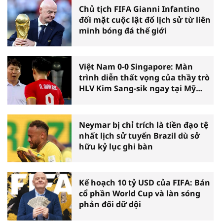
Chủ tịch FIFA Gianni Infantino
đối mặt cuộc lật đổ lịch sử từ liên
minh bóng đá thế giới
Việt Nam 0-0 Singapore: Màn
trình diễn thất vọng của thầy trò
HLV Kim Sang-sik ngay tại Mỹ
Đình
Neymar bị chỉ trích là tiền đạo tệ
nhất lịch sử tuyển Brazil dù sở
hữu kỷ lục ghi bàn
Kế hoạch 10 tỷ USD của FIFA: Bán
cổ phần World Cup và làn sóng
phản đối dữ dội