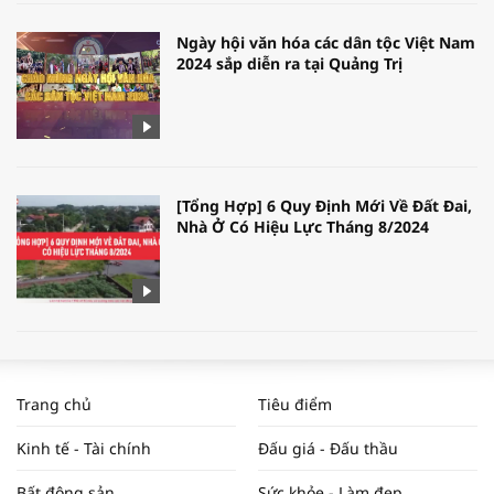
Ngày hội văn hóa các dân tộc Việt Nam
2024 sắp diễn ra tại Quảng Trị
[Tổng Hợp] 6 Quy Định Mới Về Đất Đai,
Nhà Ở Có Hiệu Lực Tháng 8/2024
WORLDBANK DỰ BÁO KINH TẾ VIỆT
NAM NĂM 2024 VÀ NĂM 2025 | NHỊP
Trang chủ
Tiêu điểm
ĐẬP THỊ TRƯỜNG #62
Kinh tế - Tài chính
Đấu giá - Đấu thầu
Bất động sản
Sức khỏe - Làm đẹp