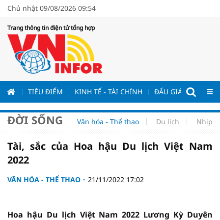
Chủ nhật 09/08/2026 09:54
Trang thông tin điện tử tổng hợp
ƯƠNG
TIÊU ĐIỂM
KINH TẾ - TÀI CHÍNH
ĐẤU GIÁ - ĐẤU THẦ
ĐỜI SỐNG
Văn hóa - Thể thao
Du lịch
Nhịp s
Tài, sắc của Hoa hậu Du lịch Việt Nam
2022
VĂN HÓA - THỂ THAO
21/11/2022 17:02
Hoa hậu Du lịch Việt Nam 2022 Lương Kỳ Duyên