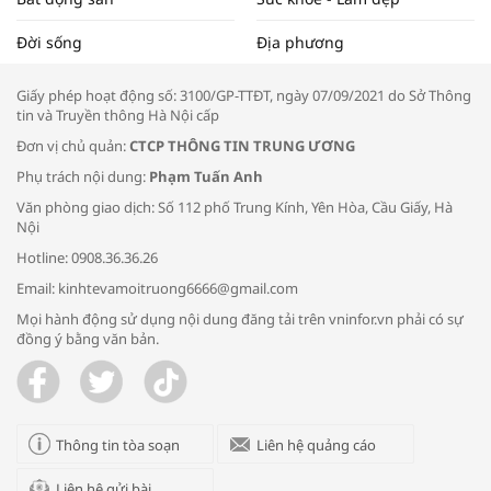
Tọa đàm “Xúc tiến thương mại: Khơi
Đời sống
Địa phương
thông đầu ra cho sản phẩm OCOP”
Giấy phép hoạt động số: 3100/GP-TTĐT, ngày 07/09/2021 do Sở Thông
tin và Truyền thông Hà Nội cấp
Đơn vị chủ quản:
CTCP THÔNG TIN TRUNG ƯƠNG
Phụ trách nội dung:
Phạm Tuấn Anh
Bác sĩ tư vấn cách phòng tránh bệnh
Văn phòng giao dịch: Số 112 phố Trung Kính, Yên Hòa, Cầu Giấy, Hà
đường hô hấp trong thời tiết giao mùa
Nội
Hotline: 0908.36.36.26
Email: kinhtevamoitruong6666@gmail.com
Mọi hành động sử dụng nội dung đăng tải trên vninfor.vn phải có sự
đồng ý bằng văn bản.
Trao yêu thương cho em
Thông tin tòa soạn
Liên hệ quảng cáo
Liên hệ gửi bài