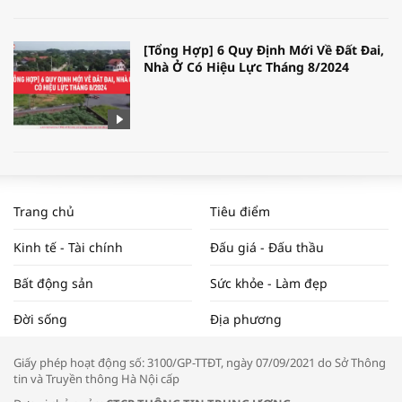
[Tổng Hợp] 6 Quy Định Mới Về Đất Đai,
Nhà Ở Có Hiệu Lực Tháng 8/2024
WORLDBANK DỰ BÁO KINH TẾ VIỆT
NAM NĂM 2024 VÀ NĂM 2025 | NHỊP
Trang chủ
Tiêu điểm
ĐẬP THỊ TRƯỜNG #62
Kinh tế - Tài chính
Đấu giá - Đấu thầu
Bất động sản
Sức khỏe - Làm đẹp
Tọa đàm “Xúc tiến thương mại: Khơi
Đời sống
Địa phương
thông đầu ra cho sản phẩm OCOP”
Giấy phép hoạt động số: 3100/GP-TTĐT, ngày 07/09/2021 do Sở Thông
tin và Truyền thông Hà Nội cấp