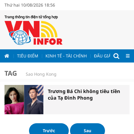
Thứ hai 10/08/2026 18:56
Trang thông tin điện tử tổng hợp
ƯƠNG
TIÊU ĐIỂM
KINH TẾ - TÀI CHÍNH
ĐẤU GIÁ - ĐẤU THẦ
TAG
Sao Hong Kong
Trương Bá Chi không tiêu tiền
của Tạ Đình Phong
Trước
Sau