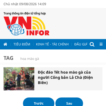
Chủ nhật 09/08/2026 14:09
Trang thông tin điện tử tổng hợp
ƯƠNG
TIÊU ĐIỂM
KINH TẾ - TÀI CHÍNH
ĐẤU GIÁ - ĐẤU THẦ
TAG
hoa mào gà
Độc đáo Tết hoa mào gà của
người Cống bản Lả Chà (Điện
Biên)
Trước
Sau