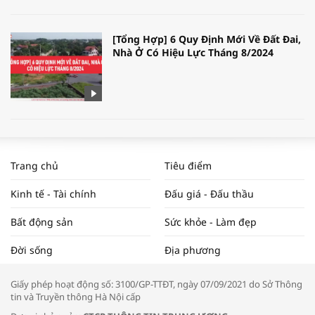
[Tổng Hợp] 6 Quy Định Mới Về Đất Đai,
Nhà Ở Có Hiệu Lực Tháng 8/2024
WORLDBANK DỰ BÁO KINH TẾ VIỆT
NAM NĂM 2024 VÀ NĂM 2025 | NHỊP
Trang chủ
Tiêu điểm
ĐẬP THỊ TRƯỜNG #62
Kinh tế - Tài chính
Đấu giá - Đấu thầu
Bất động sản
Sức khỏe - Làm đẹp
Tọa đàm “Xúc tiến thương mại: Khơi
Đời sống
Địa phương
thông đầu ra cho sản phẩm OCOP”
Giấy phép hoạt động số: 3100/GP-TTĐT, ngày 07/09/2021 do Sở Thông
tin và Truyền thông Hà Nội cấp