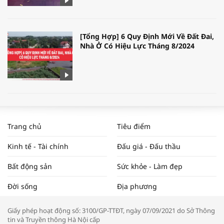
[Tổng Hợp] 6 Quy Định Mới Về Đất Đai,
Nhà Ở Có Hiệu Lực Tháng 8/2024
WORLDBANK DỰ BÁO KINH TẾ VIỆT
NAM NĂM 2024 VÀ NĂM 2025 | NHỊP
Trang chủ
Tiêu điểm
ĐẬP THỊ TRƯỜNG #62
Kinh tế - Tài chính
Đấu giá - Đấu thầu
Bất động sản
Sức khỏe - Làm đẹp
Tọa đàm “Xúc tiến thương mại: Khơi
Đời sống
Địa phương
thông đầu ra cho sản phẩm OCOP”
Giấy phép hoạt động số: 3100/GP-TTĐT, ngày 07/09/2021 do Sở Thông
tin và Truyền thông Hà Nội cấp