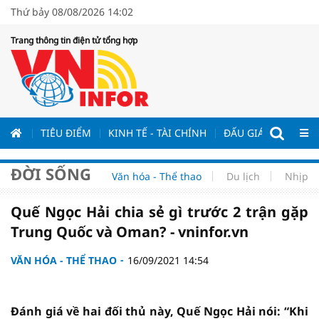
Thứ bảy 08/08/2026 14:02
Trang thông tin điện tử tổng hợp
ƯƠNG
TIÊU ĐIỂM
KINH TẾ - TÀI CHÍNH
ĐẤU GIÁ - ĐẤU THẦ
ĐỜI SỐNG
Văn hóa - Thể thao
Du lịch
Nhịp s
Quế Ngọc Hải chia sẻ gì trước 2 trận gặp
Trung Quốc và Oman? - vninfor.vn
VĂN HÓA - THỂ THAO
16/09/2021 14:54
Đánh giá về hai đối thủ này, Quế Ngọc Hải nói: “Khi