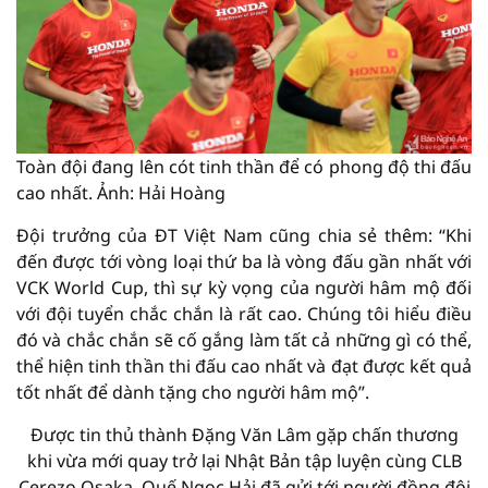
Toàn đội đang lên cót tinh thần để có phong độ thi đấu
cao nhất. Ảnh: Hải Hoàng
Đội trưởng của ĐT Việt Nam cũng chia sẻ thêm: “Khi
đến được tới vòng loại thứ ba là vòng đấu gần nhất với
VCK World Cup, thì sự kỳ vọng của người hâm mộ đối
với đội tuyển chắc chắn là rất cao. Chúng tôi hiểu điều
đó và chắc chắn sẽ cố gắng làm tất cả những gì có thể,
thể hiện tinh thần thi đấu cao nhất và đạt được kết quả
tốt nhất để dành tặng cho người hâm mộ”.
Được tin thủ thành Đặng Văn Lâm gặp chấn thương
khi vừa mới quay trở lại Nhật Bản tập luyện cùng CLB
Cerezo Osaka, Quế Ngọc Hải đã gửi tới người đồng đội