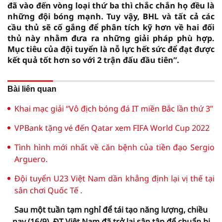
đã vào đến vòng loại thứ ba thì chắc chắn họ đều là
những đội bóng mạnh. Tuy vậy, BHL và tất cả các
cầu thủ sẽ cố gắng để phân tích kỹ hơn về hai đối
thủ này nhằm đưa ra những giải pháp phù hợp.
Mục tiêu của đội tuyển là nỗ lực hết sức để đạt được
kết quả tốt hơn so với 2 trận đấu đầu tiên”.
Bài liên quan
Khai mạc giải “Vô địch bóng đá IT miền Bắc lần thứ 3”
VPBank tặng vé đến Qatar xem FIFA World Cup 2022
Tình hình mới nhất về căn bệnh của tiền đạo Sergio
Arguero.
Đội tuyển U23 Việt Nam dần khẳng định lại vị thế tại
sân chơi Quốc Tế .
Sau một tuần tạm nghỉ để tái tạo năng lượng, chiều
nay (16/9), ĐT Việt Nam đã trở lại sân tập để chuẩn bị