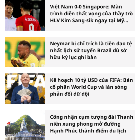
Việt Nam 0-0 Singapore: Màn
trình diễn thất vọng của thầy trò
HLV Kim Sang-sik ngay tại Mỹ
Đình
Neymar bị chỉ trích là tiền đạo tệ
nhất lịch sử tuyển Brazil dù sở
hữu kỷ lục ghi bàn
Kế hoạch 10 tỷ USD của FIFA: Bán
cổ phần World Cup và làn sóng
phản đối dữ dội
Công nhận cụm tượng đài Thanh
niên xung phong mở đường
Hạnh Phúc thành điểm du lịch