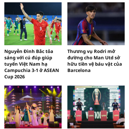
Nguyễn Đình Bắc tỏa
Thương vụ Rodri mở
sáng với cú đúp giúp
đường cho Man Utd sở
tuyển Việt Nam hạ
hữu tiền vệ báu vật của
Campuchia 3-1 ở ASEAN
Barcelona
Cup 2026