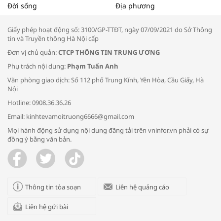
Tọa đàm “Xúc tiến thương mại: Khơi
Đời sống
Địa phương
thông đầu ra cho sản phẩm OCOP”
Giấy phép hoạt động số: 3100/GP-TTĐT, ngày 07/09/2021 do Sở Thông
tin và Truyền thông Hà Nội cấp
Đơn vị chủ quản:
CTCP THÔNG TIN TRUNG ƯƠNG
Phụ trách nội dung:
Phạm Tuấn Anh
Bác sĩ tư vấn cách phòng tránh bệnh
Văn phòng giao dịch: Số 112 phố Trung Kính, Yên Hòa, Cầu Giấy, Hà
đường hô hấp trong thời tiết giao mùa
Nội
Hotline: 0908.36.36.26
Email: kinhtevamoitruong6666@gmail.com
Mọi hành động sử dụng nội dung đăng tải trên vninfor.vn phải có sự
đồng ý bằng văn bản.
Trao yêu thương cho em
Thông tin tòa soạn
Liên hệ quảng cáo
Liên hệ gửi bài