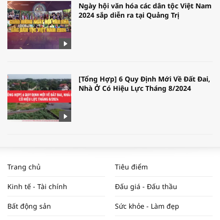
Ngày hội văn hóa các dân tộc Việt Nam
2024 sắp diễn ra tại Quảng Trị
[Tổng Hợp] 6 Quy Định Mới Về Đất Đai,
Nhà Ở Có Hiệu Lực Tháng 8/2024
WORLDBANK DỰ BÁO KINH TẾ VIỆT
NAM NĂM 2024 VÀ NĂM 2025 | NHỊP
Trang chủ
Tiêu điểm
ĐẬP THỊ TRƯỜNG #62
Kinh tế - Tài chính
Đấu giá - Đấu thầu
Bất động sản
Sức khỏe - Làm đẹp