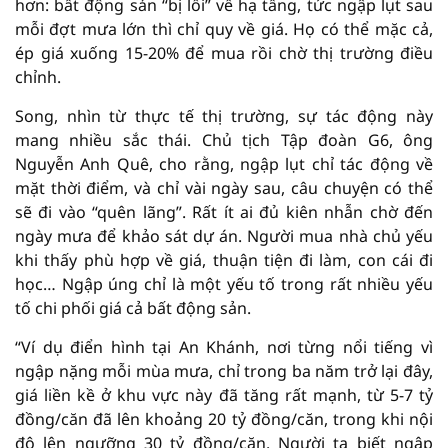
hơn: bất động sản “bị lỗi” về hạ tầng, tức ngập lụt sau
mỗi đợt mưa lớn thì chỉ quy về giá. Họ có thể mặc cả,
ép giá xuống 15-20% để mua rồi chờ thị trường điều
chỉnh.
Song, nhìn từ thực tế thị trường, sự tác động này
mang nhiều sắc thái. Chủ tịch Tập đoàn G6, ông
Nguyễn Anh Quê, cho rằng, ngập lụt chỉ tác động về
mặt thời điểm, và chỉ vài ngày sau, câu chuyện có thể
sẽ đi vào “quên lãng”. Rất ít ai đủ kiên nhẫn chờ đến
ngày mưa để khảo sát dự án. Người mua nhà chủ yếu
khi thấy phù hợp về giá, thuận tiện đi làm, con cái đi
học… Ngập úng chỉ là một yếu tố trong rất nhiều yếu
tố chi phối giá cả bất động sản.
“Ví dụ điển hình tại An Khánh, nơi từng nổi tiếng vì
ngập nặng mỗi mùa mưa, chỉ trong ba năm trở lại đây,
giá liền kề ở khu vực này đã tăng rất mạnh, từ 5-7 tỷ
đồng/căn đã lên khoảng 20 tỷ đồng/căn, trong khi nội
đô lên ngưỡng 30 tỷ đồng/căn. Người ta biết ngập