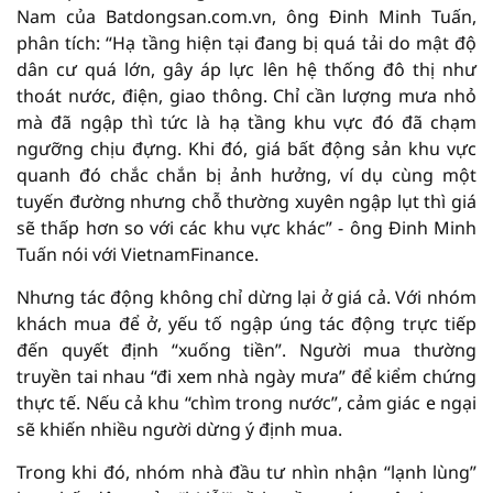
Nam của Batdongsan.com.vn, ông Đinh Minh Tuấn,
phân tích: “Hạ tầng hiện tại đang bị quá tải do mật độ
dân cư quá lớn, gây áp lực lên hệ thống đô thị như
thoát nước, điện, giao thông. Chỉ cần lượng mưa nhỏ
mà đã ngập thì tức là hạ tầng khu vực đó đã chạm
ngưỡng chịu đựng. Khi đó, giá bất động sản khu vực
quanh đó chắc chắn bị ảnh hưởng, ví dụ cùng một
tuyến đường nhưng chỗ thường xuyên ngập lụt thì giá
sẽ thấp hơn so với các khu vực khác” - ông Đinh Minh
Tuấn nói với VietnamFinance.
Nhưng tác động không chỉ dừng lại ở giá cả. Với nhóm
khách mua để ở, yếu tố ngập úng tác động trực tiếp
đến quyết định “xuống tiền”. Người mua thường
truyền tai nhau “đi xem nhà ngày mưa” để kiểm chứng
thực tế. Nếu cả khu “chìm trong nước”, cảm giác e ngại
sẽ khiến nhiều người dừng ý định mua.
Trong khi đó, nhóm nhà đầu tư nhìn nhận “lạnh lùng”