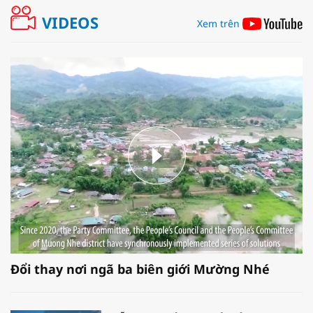
VIDEOS
Xem trên
Đổi thay nơi ngã ba biên giới Mường Nhé