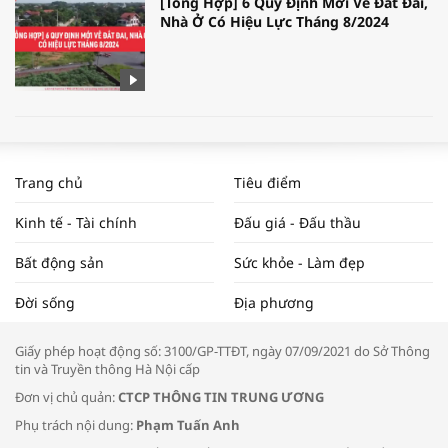
[Tổng Hợp] 6 Quy Định Mới Về Đất Đai,
Nhà Ở Có Hiệu Lực Tháng 8/2024
WORLDBANK DỰ BÁO KINH TẾ VIỆT
NAM NĂM 2024 VÀ NĂM 2025 | NHỊP
Trang chủ
Tiêu điểm
ĐẬP THỊ TRƯỜNG #62
Kinh tế - Tài chính
Đấu giá - Đấu thầu
Bất động sản
Sức khỏe - Làm đẹp
Tọa đàm “Xúc tiến thương mại: Khơi
Đời sống
Địa phương
thông đầu ra cho sản phẩm OCOP”
Giấy phép hoạt động số: 3100/GP-TTĐT, ngày 07/09/2021 do Sở Thông
tin và Truyền thông Hà Nội cấp
Đơn vị chủ quản:
CTCP THÔNG TIN TRUNG ƯƠNG
Phụ trách nội dung:
Phạm Tuấn Anh