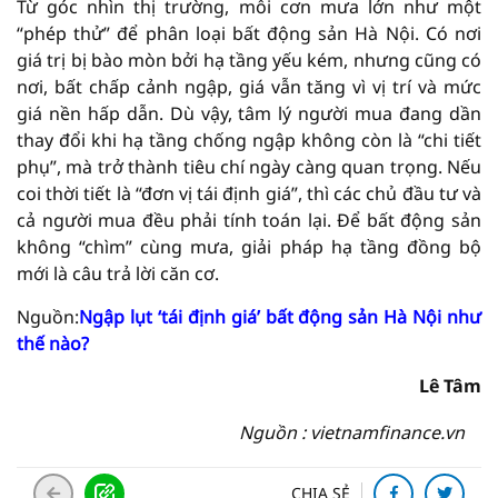
Từ góc nhìn thị trường, mỗi cơn mưa lớn như một
“phép thử” để phân loại bất động sản Hà Nội. Có nơi
giá trị bị bào mòn bởi hạ tầng yếu kém, nhưng cũng có
nơi, bất chấp cảnh ngập, giá vẫn tăng vì vị trí và mức
giá nền hấp dẫn. Dù vậy, tâm lý người mua đang dần
thay đổi khi hạ tầng chống ngập không còn là “chi tiết
phụ”, mà trở thành tiêu chí ngày càng quan trọng. Nếu
coi thời tiết là “đơn vị tái định giá”, thì các chủ đầu tư và
cả người mua đều phải tính toán lại. Để bất động sản
không “chìm” cùng mưa, giải pháp hạ tầng đồng bộ
mới là câu trả lời căn cơ.
Nguồn:
Ngập lụt ‘tái định giá’ bất động sản Hà Nội như
thế nào?
Lê Tâm
Nguồn : vietnamfinance.vn
CHIA SẺ