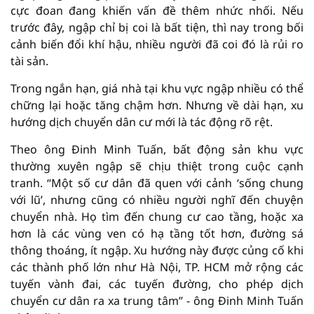
cực đoan đang khiến vấn đề thêm nhức nhối. Nếu
trước đây, ngập chỉ bị coi là bất tiện, thì nay trong bối
cảnh biến đổi khí hậu, nhiều người đã coi đó là rủi ro
tài sản.
Trong ngắn hạn, giá nhà tại khu vực ngập nhiều có thể
chững lại hoặc tăng chậm hơn. Nhưng về dài hạn, xu
hướng dịch chuyển dân cư mới là tác động rõ rệt.
Theo ông Đinh Minh Tuấn, bất động sản khu vực
thường xuyên ngập sẽ chịu thiệt trong cuộc cạnh
tranh. “Một số cư dân đã quen với cảnh ‘sống chung
với lũ’, nhưng cũng có nhiều người nghĩ đến chuyện
chuyển nhà. Họ tìm đến chung cư cao tầng, hoặc xa
hơn là các vùng ven có hạ tầng tốt hơn, đường sá
thông thoáng, ít ngập. Xu hướng này được củng cố khi
các thành phố lớn như Hà Nội, TP. HCM mở rộng các
tuyến vành đai, các tuyến đường, cho phép dịch
chuyển cư dân ra xa trung tâm” - ông Đinh Minh Tuấn