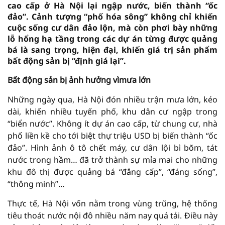
cao cấp ở Hà Nội lại ngập nước, biến thành “ốc
đảo”. Cảnh tượng “phố hóa sông” không chỉ khiến
cuộc sống cư dân đảo lộn, mà còn phơi bày những
lỗ hổng hạ tầng trong các dự án từng được quảng
bá là sang trọng, hiện đại, khiến giá trị sản phẩm
bất động sản bị “định giá lại”.
Bất động sản bị ảnh hưởng vìmưa lớn
Những ngày qua, Hà Nội đón nhiều trận mưa lớn, kéo
dài, khiến nhiều tuyến phố, khu dân cư ngập trong
“biển nước”. Không ít dự án cao cấp, từ chung cư, nhà
phố liền kề cho tới biệt thự triệu USD bị biến thành “ốc
đảo”. Hình ảnh ô tô chết máy, cư dân lội bì bõm, tát
nước trong hầm… đã trở thành sự mỉa mai cho những
khu đô thị được quảng bá “đẳng cấp”, “đáng sống”,
“thông minh”…
Thực tế, Hà Nội vốn nằm trong vùng trũng, hệ thống
tiêu thoát nước nội đô nhiều năm nay quá tải. Điều này