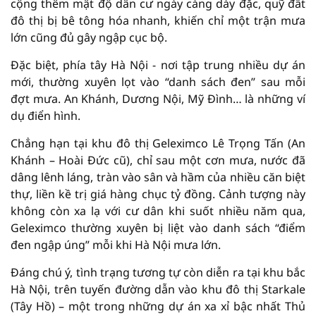
cộng thêm mật độ dân cư ngày càng dày đặc, quỹ đất
đô thị bị bê tông hóa nhanh, khiến chỉ một trận mưa
lớn cũng đủ gây ngập cục bộ.
Đặc biệt, phía tây Hà Nội - nơi tập trung nhiều dự án
mới, thường xuyên lọt vào “danh sách đen” sau mỗi
đợt mưa. An Khánh, Dương Nội, Mỹ Đình… là những ví
dụ điển hình.
Chẳng hạn tại khu đô thị Geleximco Lê Trọng Tấn (An
Khánh – Hoài Đức cũ), chỉ sau một cơn mưa, nước đã
dâng lênh láng, tràn vào sân và hầm của nhiều căn biệt
thự, liền kề trị giá hàng chục tỷ đồng. Cảnh tượng này
không còn xa lạ với cư dân khi suốt nhiều năm qua,
Geleximco thường xuyên bị liệt vào danh sách “điểm
đen ngập úng” mỗi khi Hà Nội mưa lớn.
Đáng chú ý, tình trạng tương tự còn diễn ra tại khu bắc
Hà Nội, trên tuyến đường dẫn vào khu đô thị Starkale
(Tây Hồ) – một trong những dự án xa xỉ bậc nhất Thủ