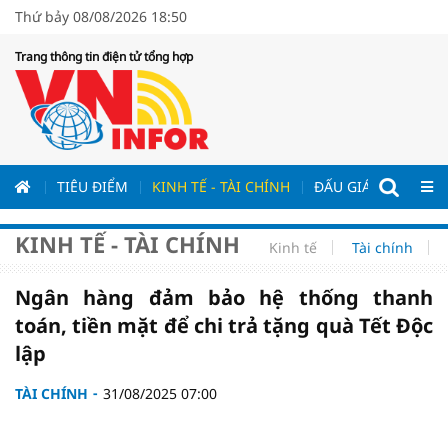
Thứ bảy 08/08/2026 18:50
Trang thông tin điện tử tổng hợp
ƯƠNG
TIÊU ĐIỂM
KINH TẾ - TÀI CHÍNH
ĐẤU GIÁ - ĐẤU THẦ
KINH TẾ - TÀI CHÍNH
Kinh tế
Tài chính
Ngân hàng đảm bảo hệ thống thanh
toán, tiền mặt để chi trả tặng quà Tết Độc
lập
TÀI CHÍNH
31/08/2025 07:00