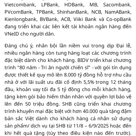
Vietcombank, LPBank, HDBank, MB, Sacombank,
PVcomBank, TPBank, ShinhanBank, NCB, NamABank,
Kienlongbank, BVBank, ACB, Viiki Bank và Co-opBank
đang triển khai các liên kết tài khoản ngân hàng đến
VNeID cho người dân.
Đáng chú ý, nhân bội lần niềm vui trong dịp Đại lễ,
nhiều ngân hàng còn tung hàng loạt các chương trình
đặc biệt dành cho khách hàng. BIDV triển khai chương
trình "80 năm - Tri ân người chiến sĩ" - với gói tín dụng
được thiết kế quy mô lên 8.000 tỷ đồng hỗ trợ nhu cầu
nhà ở với lãi suất ưu đãi cố định 5,5% trong 12 tháng
đầu, khoản vay tối đa 5 tỷ đồng cho mỗi khách hàng,
tặng kèm gói bảo hiểm thân nhân với quyền lợi bảo vệ
lên đến 50 triệu đồng. SHB cũng triển khai chương
trình khuyến mại đặc biệt với hơn 40.000 quà tặng đậm
bản sắc Việt dành cho khách hàng cá nhân sử dụng
sản phẩm/ dịch vụ tại SHB từ 11/8 – 6/9/2025 hoặc đến
khi hết quà tặng (tùy theo điều kiện nào đến trước).