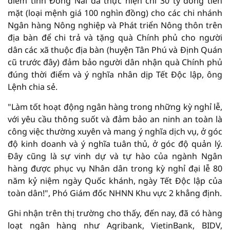
điểm tỉnh Đồng Nai đã thực hiện chi 30 tỷ đồng tiền
mặt (loại mệnh giá 100 nghìn đồng) cho các chi nhánh
Ngân hàng Nông nghiệp và Phát triển Nông thôn trên
địa bàn để chi trả và tặng quà Chính phủ cho người
dân các xã thuộc địa bàn (huyện Tân Phú và Định Quán
cũ trước đây) đảm bảo người dân nhận quà Chính phủ
đúng thời điểm và ý nghĩa nhân dịp Tết Độc lập, ông
Lệnh chia sẻ.
"Làm tốt hoạt động ngân hàng trong những kỳ nghỉ lễ,
với yêu cầu thông suốt và đảm bảo an ninh an toàn là
công việc thường xuyên và mang ý nghĩa dịch vụ, ở góc
độ kinh doanh và ý nghĩa tuân thủ, ở góc độ quản lý.
Đây cũng là sự vinh dự và tự hào của ngành Ngân
hàng được phục vụ Nhân dân trong kỳ nghỉ đại lễ 80
năm kỷ niệm ngày Quốc khánh, ngày Tết Độc lập của
toàn dân!", Phó Giám đốc NHNN Khu vực 2 khẳng định.
Ghi nhận trên thị trường cho thấy, đến nay, đã có hàng
loạt ngân hàng như Agribank, VietinBank, BIDV,