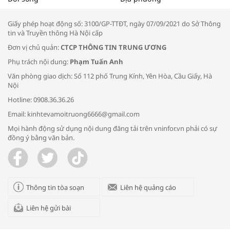
thông đầu ra cho sản phẩm OCOP”
Giấy phép hoạt động số: 3100/GP-TTĐT, ngày 07/09/2021 do Sở Thông
tin và Truyền thông Hà Nội cấp
Đơn vị chủ quản:
CTCP THÔNG TIN TRUNG ƯƠNG
Phụ trách nội dung:
Phạm Tuấn Anh
Bác sĩ tư vấn cách phòng tránh bệnh
Văn phòng giao dịch: Số 112 phố Trung Kính, Yên Hòa, Cầu Giấy, Hà
đường hô hấp trong thời tiết giao mùa
Nội
Hotline: 0908.36.36.26
Email: kinhtevamoitruong6666@gmail.com
Mọi hành động sử dụng nội dung đăng tải trên vninfor.vn phải có sự
đồng ý bằng văn bản.
Trao yêu thương cho em
Thông tin tòa soạn
Liên hệ quảng cáo
Liên hệ gửi bài
Kon Tum giải cứu nạn nhân bị lừa bán