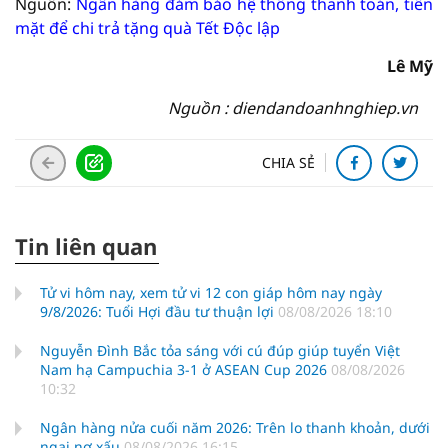
Nguồn:
Ngân hàng đảm bảo hệ thống thanh toán, tiền
mặt để chi trả tặng quà Tết Độc lập
Lê Mỹ
Nguồn : diendandoanhnghiep.vn
CHIA SẺ
Tin liên quan
Tử vi hôm nay, xem tử vi 12 con giáp hôm nay ngày
9/8/2026: Tuổi Hợi đầu tư thuận lợi
08/08/2026 18:10
Nguyễn Đình Bắc tỏa sáng với cú đúp giúp tuyển Việt
Nam hạ Campuchia 3-1 ở ASEAN Cup 2026
08/08/2026
10:32
Ngân hàng nửa cuối năm 2026: Trên lo thanh khoản, dưới
ngại nợ xấu
08/08/2026 16:15