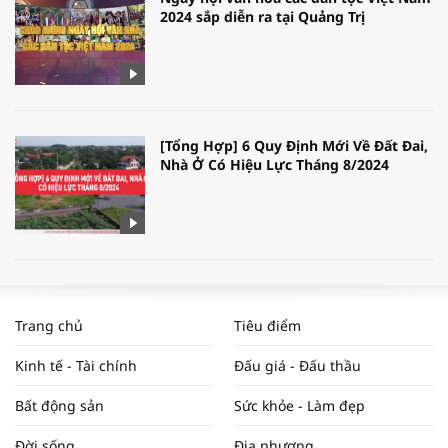
2024 sắp diễn ra tại Quảng Trị
[Tổng Hợp] 6 Quy Định Mới Về Đất Đai,
Nhà Ở Có Hiệu Lực Tháng 8/2024
WORLDBANK DỰ BÁO KINH TẾ VIỆT
NAM NĂM 2024 VÀ NĂM 2025 | NHỊP
Trang chủ
Tiêu điểm
ĐẬP THỊ TRƯỜNG #62
Kinh tế - Tài chính
Đấu giá - Đấu thầu
Bất động sản
Sức khỏe - Làm đẹp
Tọa đàm “Xúc tiến thương mại: Khơi
Đời sống
Địa phương