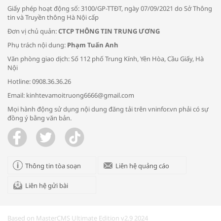
Giấy phép hoạt động số: 3100/GP-TTĐT, ngày 07/09/2021 do Sở Thông
tin và Truyền thông Hà Nội cấp
Đơn vị chủ quản:
CTCP THÔNG TIN TRUNG ƯƠNG
Phụ trách nội dung:
Phạm Tuấn Anh
Bác sĩ tư vấn cách phòng tránh bệnh
Văn phòng giao dịch: Số 112 phố Trung Kính, Yên Hòa, Cầu Giấy, Hà
đường hô hấp trong thời tiết giao mùa
Nội
Hotline: 0908.36.36.26
Email: kinhtevamoitruong6666@gmail.com
Mọi hành động sử dụng nội dung đăng tải trên vninfor.vn phải có sự
đồng ý bằng văn bản.
Trao yêu thương cho em
Thông tin tòa soạn
Liên hệ quảng cáo
Liên hệ gửi bài
Kon Tum giải cứu nạn nhân bị lừa bán
sang Campuchia
Based on MasterCMS Ultimate Edition v2.9 2024