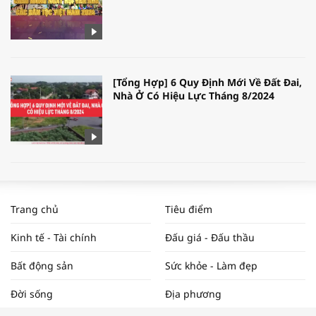
[Tổng Hợp] 6 Quy Định Mới Về Đất Đai,
Nhà Ở Có Hiệu Lực Tháng 8/2024
WORLDBANK DỰ BÁO KINH TẾ VIỆT
NAM NĂM 2024 VÀ NĂM 2025 | NHỊP
Trang chủ
Tiêu điểm
ĐẬP THỊ TRƯỜNG #62
Kinh tế - Tài chính
Đấu giá - Đấu thầu
Bất động sản
Sức khỏe - Làm đẹp
Tọa đàm “Xúc tiến thương mại: Khơi
Đời sống
Địa phương
thông đầu ra cho sản phẩm OCOP”