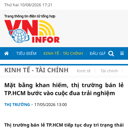
Thứ hai 10/08/2026 17:21
Trang thông tin điện tử tổng hợp
ƯƠNG
TIÊU ĐIỂM
KINH TẾ - TÀI CHÍNH
ĐẤU GIÁ - ĐẤU THẦ
KINH TẾ - TÀI CHÍNH
Kinh tế
Tài chính
Mặt bằng khan hiếm, thị trường bán lẻ
TP.HCM bước vào cuộc đua trải nghiệm
THỊ TRƯỜNG
17/05/2026 13:00
Thị trường bán lẻ TP.HCM tiếp tục duy trì trạng thái