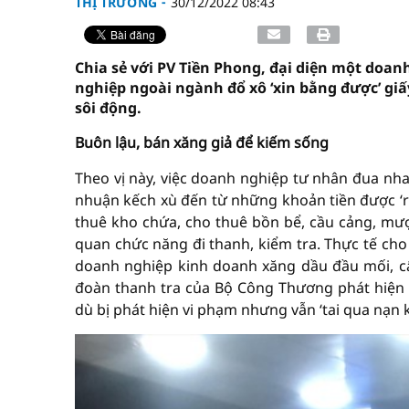
THỊ TRƯỜNG
30/12/2022 08:43
Chia sẻ với PV Tiền Phong, đại diện một doan
nghiệp ngoài ngành đổ xô ‘xin bằng được’ gi
sôi động.
Buôn lậu, bán xăng giả để kiếm sống
Theo vị này, việc doanh nghiệp tư nhân đua nh
nhuận kếch xù đến từ những khoản tiền được ‘r
thuê kho chứa, cho thuê bồn bể, cầu cảng, mượ
quan chức năng đi thanh, kiểm tra. Thực tế cho
doanh nghiệp kinh doanh xăng dầu đầu mối, c
đoàn thanh tra của Bộ Công Thương phát hiện tr
dù bị phát hiện vi phạm nhưng vẫn ‘tai qua nạn k