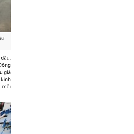
iữ
 dầu.
 Đông
u giả
 kinh
h mỗi