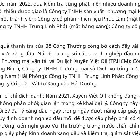
ớc, năm 2022, qua kiểm tra cũng phát hiện nhiều doanh n
ối thiểu được giao là Công ty TNHH sản xuất - thương mại
một thành viên; Công ty cổ phần nhiên liệu Phúc Lâm (mặt
ng ty TNHH Trung Linh Phát (mặt hàng xăng); Công ty cổ
 quả thanh tra của Bộ Công Thương công bố cách đây vài
nh vực xăng dầu. Nổi lên trong số các doanh nghiệp đầu m
hương mại vận tải và Du lịch Xuyên Việt Oil (TP.HCM); Cô
g Bình); Công ty TNHH Thương mại và Dịch vụ tổng hợ
g Nam (Hải Phòng); Công ty TNHH Trung Linh Phát; Công 
ng ty Cổ phần Vật tư Xăng dầu Hải Dương.
ạm bị chỉ đích danh: Năm 2021, Xuyên Việt Oil không đăng 
ống phân phối; gian lận trong kê khai đại lý. Công ty này
ới 37 đại lý xăng dầu ngay trong ngày được nâng cấp giấy
uy định doanh nghiệp đầu mối để được cấp phép phải có 4
Thương kiến nghị giao Vụ Thị trường trong nước chấn chỉn
ấp giấy phép kinh doanh xăng dầu và kiểm tra, giám sát việ