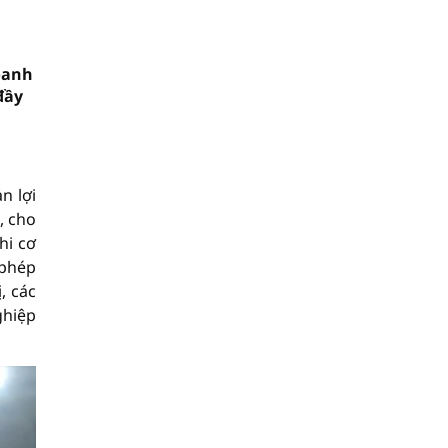
oanh
đầy
n lợi
, cho
hi cơ
 phép
, các
ghiệp