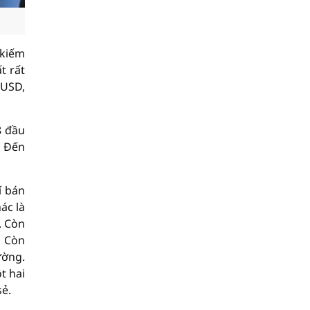
 kiếm
t rất
 USD,
8 đầu
. Đến
í bán
ác là
. Còn
. Còn
ường.
t hai
sẻ.