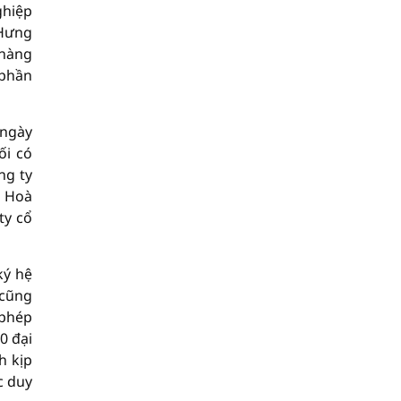
ghiệp
 Hưng
 hàng
 phần
 ngày
ối có
ng ty
p Hoà
ty cổ
ký hệ
 cũng
 phép
0 đại
h kịp
c duy