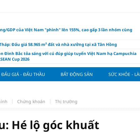
ụng/GDP của Việt Nam "phình" lên 155%, cao gấp 3 lần nhóm cùng
háp: Đấu giá 58.965 m² đất và nhà xưởng tại xã Tân Hồng
n Đình Bắc tỏa sáng với cú đúp giúp tuyển Việt Nam hạ Campuchia
ASEAN Cup 2026
ng hôm nay 8/8: Vàng thế giới "nhảy vọt"
ĐẤU GIÁ - ĐẤU THẦU
BẤT ĐỘNG SẢN
SỨC KHỎE - L
ổ phiếu IPO có được phân bổ dòng vốn mới từ nâng hạng thị trường?
ch của nước chanh gừng
ần tiền gửi Kho bạc Nhà nước: Không chỉ 4 ngân hàng được lợi
hính
Chứng khoán
Thị trường
hôm nay, xem tử vi 12 con giáp hôm nay ngày 8/8/2026: Tuổi Mão kinh
 thuận lợi
àng nửa đầu năm 2026: Áp lực đằng sau niềm vui lãi lớn
: Hé lộ góc khuất
oạch và hạ tầng đang mở ra chu kỳ tăng trưởng mới của bất động
iệt Nam