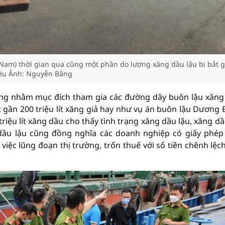
a Nam) thời gian qua cũng một phần do lượng xăng dầu lậu bị bắt g
ều Ảnh: Nguyễn Bằng
 cũng nhằm mục đích tham gia các đường dây buôn lậu xăng
gần 200 triệu lít xăng giả hay như vụ án buôn lậu Dương
iệu lít xăng dầu cho thấy tình trạng xăng dầu lậu, xăng dầ
 dầu lậu cũng đồng nghĩa các doanh nghiệp có giấy phép
việc lũng đoạn thị trường, trốn thuế với số tiền chênh lệc