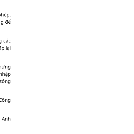
phép,
ng để
g các
p lại
nhưng
 nhập
 tổng
 Công
n Anh