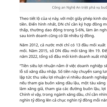
Công an Nghệ An triệt phá vụ bu
Theo tiết lộ của vị này, với một giấy phép kinh
tiền. Điển hình nhất, DN chỉ cần ký hợp đồng mu
thấp, thường dao động trong 5-6%, làm ăn nghiê
sau kinh doanh cũng có lãi nhiều tỷ đồng.
Năm 2012, cả nước mới chỉ có 13 đầu mối xuất 
mối. Năm 2015, số DN đầu mối tăng lên 19. Đế
năm 2022, tổng số đầu mối kinh doanh xuất nhập
“Tiền siêu lợi nhuận nằm ở việc doanh nghiệp s
lỗ số xăng dầu nhập. Số tiền này chuyển sang lư
lập tức thu siêu lợi nhuận vì nhiều doanh nghi
nếu tham gia buôn xăng dầu lậu, một tàu xăng d
làm xăng giả, tham gia các đường buôn lậu, lợi
Chính vì vậy, trong ngành xăng dầu, chỉ cần nh
nghìn tỷ đồng lên cả chục nghìn tỷ đồng mỗi năm 