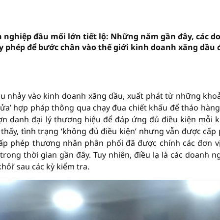
h nghiệp đầu mối lớn tiết lộ: Những năm gần đây, các d
ấy phép để bước chân vào thế giới kinh doanh xăng dầu 
au nhảy vào kinh doanh xăng dầu, xuất phát từ những khoả
ửa’ hợp pháp thông qua chạy đua chiết khấu để tháo hàng
n danh đại lý thương hiệu để đáp ứng đủ điều kiện mỗi k
 thấy, tình trạng ‘không đủ điều kiện’ nhưng vẫn được cấp
ấp phép thương nhân phân phối đã được chính các đơn vị
ong thời gian gần đây. Tuy nhiên, điều lạ là các doanh n
hỏi’ sau các kỳ kiểm tra.