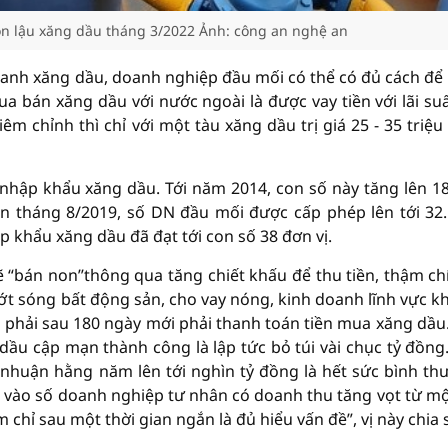
ôn lậu xăng dầu tháng 3/2022 Ảnh: công an nghệ an
 doanh xăng dầu, doanh nghiệp đầu mối có thể có đủ cách để
a bán xăng dầu với nước ngoài là được vay tiền với lãi suấ
m chỉnh thì chỉ với một tàu xăng dầu trị giá 25 - 35 triệu
nhập khẩu xăng dầu. Tới năm 2014, con số này tăng lên 1
n tháng 8/2019, số DN đầu mối được cấp phép lên tới 32
 khẩu xăng dầu đã đạt tới con số 38 đơn vị.
ẽ “bán non’’thông qua tăng chiết khấu để thu tiền, thậm ch
ớt sóng bất động sản, cho vay nóng, kinh doanh lĩnh vực kh
ệp phải sau 180 ngày mới phải thanh toán tiền mua xăng dầu
ầu cập mạn thành công là lập tức bỏ túi vài chục tỷ đồng
 nhuận hằng năm lên tới nghìn tỷ đồng là hết sức bình th
ìn vào số doanh nghiệp tư nhân có doanh thu tăng vọt từ mộ
chỉ sau một thời gian ngắn là đủ hiểu vấn đề”, vị này chia 