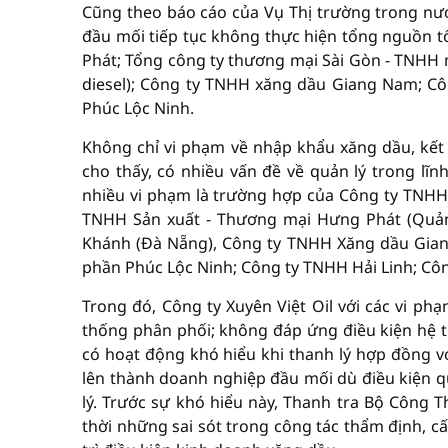
Cũng theo báo cáo của Vụ Thị trường trong nư
đầu mối tiếp tục không thực hiện tổng nguồn t
Phát; Tổng công ty thương mại Sài Gòn - TNHH 
diesel); Công ty TNHH xăng dầu Giang Nam; Cô
Phúc Lộc Ninh.
Không chỉ vi phạm về nhập khẩu xăng dầu, kết
cho thấy, có nhiều vấn đề về quản lý trong lĩ
nhiều vi phạm là trường hợp của Công ty TNHH T
TNHH Sản xuất - Thương mại Hưng Phát (Quản
Khánh (Đà Nẵng), Công ty TNHH Xăng dầu Gian
phần Phúc Lộc Ninh; Công ty TNHH Hải Linh; Cô
Trong đó, Công ty Xuyên Việt Oil với các vi ph
thống phân phối; không đáp ứng điều kiện hệ th
có hoạt động khó hiểu khi thanh lý hợp đồng v
lên thành doanh nghiệp đầu mối dù điều kiện q
lý. Trước sự khó hiểu này, Thanh tra Bộ Công 
thời những sai sót trong công tác thẩm định, c