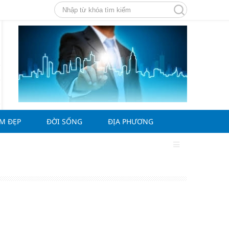
ÀM ĐẸP
ĐỜI SỐNG
ĐỊA PHƯƠNG