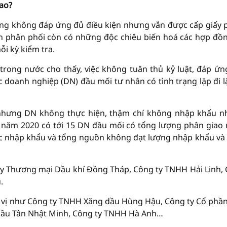
ao?
rạng không đáp ứng đủ điều kiện nhưng vẫn được cấp giấy 
n phân phối còn có những độc chiêu biến hoá các hợp đồ
i kỳ kiểm tra.
rong nước cho thấy, việc không tuân thủ kỷ luật, đáp ứn
 doanh nghiệp (DN) đầu mối tư nhân có tình trạng lặp đi lặ
 nhưng DN không thực hiện, thậm chí không nhập khẩu 
, năm 2020 có tới 15 DN đầu mối có tổng lượng phân giao
c nhập khẩu và tổng nguồn không đạt lượng nhập khẩu và
ty Thương mại Dầu khí Đồng Tháp, Công ty TNHH Hải Linh,
.
n vị như Công ty TNHH Xăng dầu Hùng Hậu, Công ty Cổ phầ
 dầu Tân Nhật Minh, Công ty TNHH Hà Anh…