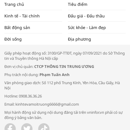
NAM NĂM 2024 VÀ NĂM 2025 | NHỊP
Trang chủ
Tiêu điểm
ĐẬP THỊ TRƯỜNG #62
Kinh tế - Tài chính
Đấu giá - Đấu thầu
Bất động sản
Sức khỏe - Làm đẹp
Tọa đàm “Xúc tiến thương mại: Khơi
Đời sống
Địa phương
thông đầu ra cho sản phẩm OCOP”
Giấy phép hoạt động số: 3100/GP-TTĐT, ngày 07/09/2021 do Sở Thông
tin và Truyền thông Hà Nội cấp
Đơn vị chủ quản:
CTCP THÔNG TIN TRUNG ƯƠNG
Phụ trách nội dung:
Phạm Tuấn Anh
Bác sĩ tư vấn cách phòng tránh bệnh
Văn phòng giao dịch: Số 112 phố Trung Kính, Yên Hòa, Cầu Giấy, Hà
đường hô hấp trong thời tiết giao mùa
Nội
Hotline: 0908.36.36.26
Email: kinhtevamoitruong6666@gmail.com
Mọi hành động sử dụng nội dung đăng tải trên vninfor.vn phải có sự
đồng ý bằng văn bản.
Trao yêu thương cho em