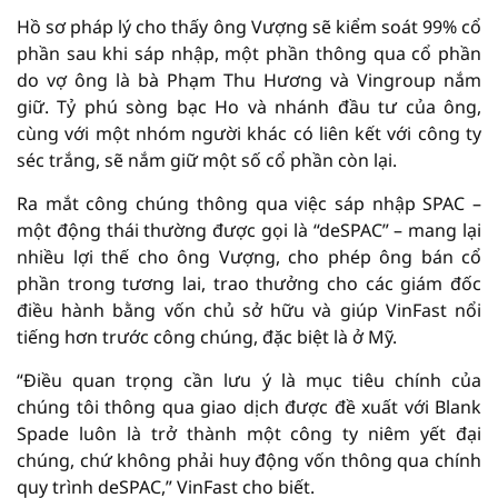
Hồ sơ pháp lý cho thấy ông Vượng sẽ kiểm soát 99% cổ
phần sau khi sáp nhập, một phần thông qua cổ phần
do vợ ông là bà Phạm Thu Hương và Vingroup nắm
giữ. Tỷ phú sòng bạc Ho và nhánh đầu tư của ông,
cùng với một nhóm người khác có liên kết với công ty
séc trắng, sẽ nắm giữ một số cổ phần còn lại.
Ra mắt công chúng thông qua việc sáp nhập SPAC –
một động thái thường được gọi là “deSPAC” – mang lại
nhiều lợi thế cho ông Vượng, cho phép ông bán cổ
phần trong tương lai, trao thưởng cho các giám đốc
điều hành bằng vốn chủ sở hữu và giúp VinFast nổi
tiếng hơn trước công chúng, đặc biệt là ở Mỹ.
“Điều quan trọng cần lưu ý là mục tiêu chính của
chúng tôi thông qua giao dịch được đề xuất với Blank
Spade luôn là trở thành một công ty niêm yết đại
chúng, chứ không phải huy động vốn thông qua chính
quy trình deSPAC,” VinFast cho biết.