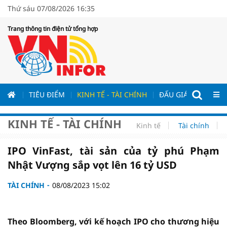
Thứ sáu 07/08/2026 16:35
Trang thông tin điện tử tổng hợp
ƯƠNG
TIÊU ĐIỂM
KINH TẾ - TÀI CHÍNH
ĐẤU GIÁ - ĐẤU THẦ
KINH TẾ - TÀI CHÍNH
Kinh tế
Tài chính
IPO VinFast, tài sản của tỷ phú Phạm
Nhật Vượng sắp vọt lên 16 tỷ USD
TÀI CHÍNH
08/08/2023 15:02
Theo Bloomberg, với kế hoạch IPO cho thương hiệu