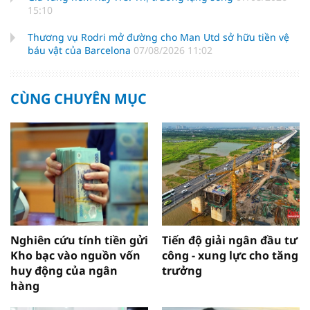
15:10
Thương vụ Rodri mở đường cho Man Utd sở hữu tiền vệ
báu vật của Barcelona
07/08/2026 11:02
CÙNG CHUYÊN MỤC
Nghiên cứu tính tiền gửi
Tiến độ giải ngân đầu tư
Kho bạc vào nguồn vốn
công - xung lực cho tăng
huy động của ngân
trưởng
hàng