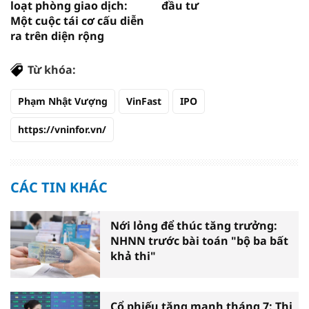
loạt phòng giao dịch:
đầu tư
Một cuộc tái cơ cấu diễn
ra trên diện rộng
Từ khóa:
Phạm Nhật Vượng
VinFast
IPO
https://vninfor.vn/
CÁC TIN KHÁC
Nới lỏng để thúc tăng trưởng:
NHNN trước bài toán "bộ ba bất
khả thi"
Cổ phiếu tăng mạnh tháng 7: Thị