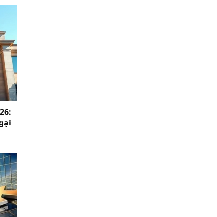
26:
gại