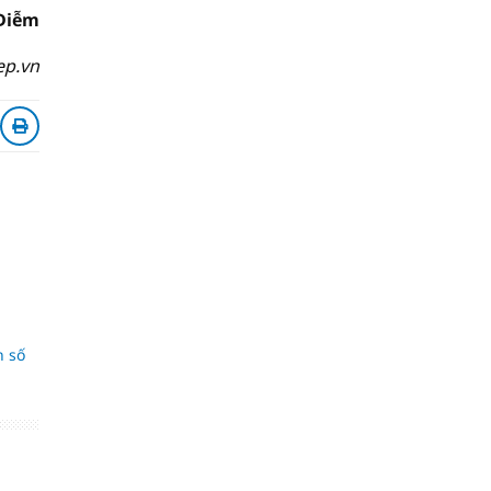
Diễm
ep.vn
n số