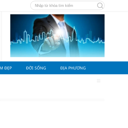
ÀM ĐẸP
ĐỜI SỐNG
ĐỊA PHƯƠNG