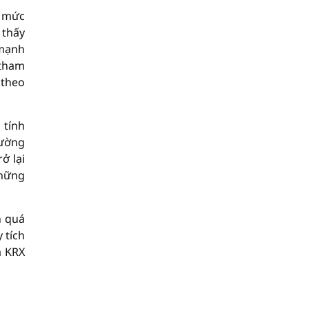
i mức
 thấy
 mạnh
 tham
 theo
 tính
rường
ở lại
những
n quá
 tích
à KRX