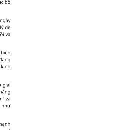
ục bộ
 ngày
lý dè
ồi và
 hiện
 đang
 kinh
 giai
 năng
n” và
g như
 mạnh