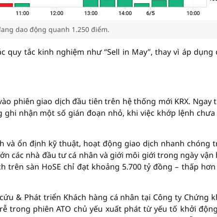
đang dao động quanh 1.250 điểm.
c quy tắc kinh nghiệm như “Sell in May”, thay vì áp dụng
ào phiên giao dịch đầu tiên trên hệ thống mới KRX. Ngay 
 ghi nhận một số gián đoạn nhỏ, khi việc khớp lệnh chưa
h và ổn định kỹ thuật, hoạt động giao dịch nhanh chóng tr
ớn các nhà đầu tư cá nhân và giới môi giới trong ngày vận
ịch trên sàn HoSE chỉ đạt khoảng 5.700 tỷ đồng – thấp hơ
cứu & Phát triển Khách hàng cá nhân tại Công ty Chứng 
rễ trong phiên ATO chủ yếu xuất phát từ yếu tố khởi độn