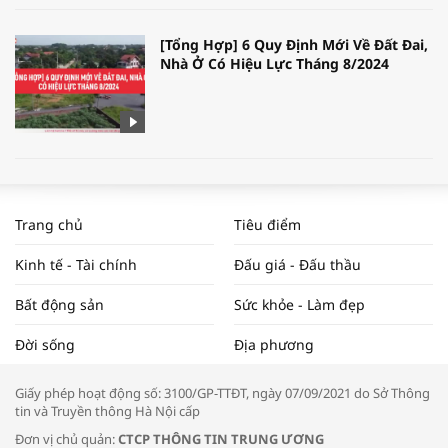
[Tổng Hợp] 6 Quy Định Mới Về Đất Đai,
Nhà Ở Có Hiệu Lực Tháng 8/2024
WORLDBANK DỰ BÁO KINH TẾ VIỆT
NAM NĂM 2024 VÀ NĂM 2025 | NHỊP
Trang chủ
Tiêu điểm
ĐẬP THỊ TRƯỜNG #62
Kinh tế - Tài chính
Đấu giá - Đấu thầu
Bất động sản
Sức khỏe - Làm đẹp
Tọa đàm “Xúc tiến thương mại: Khơi
Đời sống
Địa phương
thông đầu ra cho sản phẩm OCOP”
Giấy phép hoạt động số: 3100/GP-TTĐT, ngày 07/09/2021 do Sở Thông
tin và Truyền thông Hà Nội cấp
Đơn vị chủ quản:
CTCP THÔNG TIN TRUNG ƯƠNG