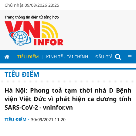
Chủ nhật 09/08/2026 23:25
Trang thông tin điện tử tổng hợp
ƯƠNG
TIÊU ĐIỂM
KINH TẾ - TÀI CHÍNH
ĐẤU GIÁ - ĐẤU THẦ
TIÊU ĐIỂM
Hà Nội: Phong toả tạm thời nhà D Bệnh
viện Việt Đức vì phát hiện ca dương tính
SARS-CoV-2 - vninfor.vn
TIÊU ĐIỂM
30/09/2021 11:20