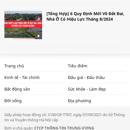
[Tổng Hợp] 6 Quy Định Mới Về Đất Đai,
Nhà Ở Có Hiệu Lực Tháng 8/2024
WORLDBANK DỰ BÁO KINH TẾ VIỆT
NAM NĂM 2024 VÀ NĂM 2025 | NHỊP
Trang chủ
Tiêu điểm
ĐẬP THỊ TRƯỜNG #62
Kinh tế - Tài chính
Đấu giá - Đấu thầu
Bất động sản
Sức khỏe - Làm đẹp
Tọa đàm “Xúc tiến thương mại: Khơi
Đời sống
Địa phương
thông đầu ra cho sản phẩm OCOP”
Giấy phép hoạt động số: 3100/GP-TTĐT, ngày 07/09/2021 do Sở Thông
tin và Truyền thông Hà Nội cấp
Đơn vị chủ quản:
CTCP THÔNG TIN TRUNG ƯƠNG