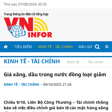
Thứ sáu 07/08/2026 20:35
Trang thông tin điện tử tổng hợp
ƯƠNG
TIÊU ĐIỂM
KINH TẾ - TÀI CHÍNH
ĐẤU GIÁ - ĐẤU THẦ
KINH TẾ - TÀI CHÍNH
Kinh tế
Tài chính
Giá xăng, dầu trong nước đồng loạt giảm
KINH TẾ - TÀI CHÍNH
09/10/2025 21:26
Chiều 9/10, Liên Bộ Công Thương – Tài chính thông
báo về việc điều chỉnh giá bán lẻ các mặt hàng xăng