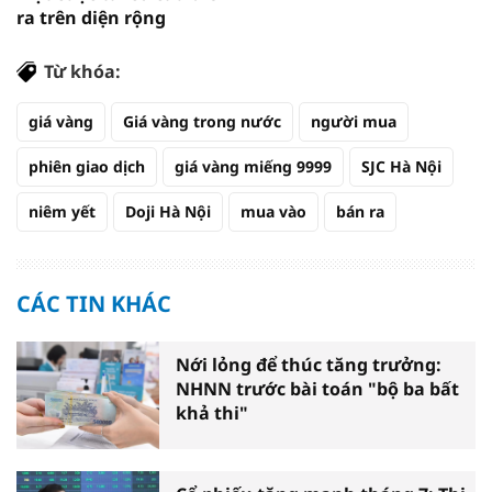
ra trên diện rộng
Từ khóa:
giá vàng
Giá vàng trong nước
người mua
phiên giao dịch
giá vàng miếng 9999
SJC Hà Nội
niêm yết
Doji Hà Nội
mua vào
bán ra
CÁC TIN KHÁC
Nới lỏng để thúc tăng trưởng:
NHNN trước bài toán "bộ ba bất
khả thi"