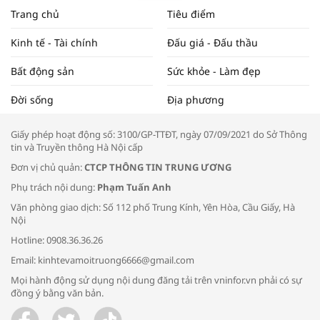
NAM NĂM 2024 VÀ NĂM 2025 | NHỊP
Trang chủ
Tiêu điểm
ĐẬP THỊ TRƯỜNG #62
Kinh tế - Tài chính
Đấu giá - Đấu thầu
Bất động sản
Sức khỏe - Làm đẹp
Tọa đàm “Xúc tiến thương mại: Khơi
Đời sống
Địa phương
thông đầu ra cho sản phẩm OCOP”
Giấy phép hoạt động số: 3100/GP-TTĐT, ngày 07/09/2021 do Sở Thông
tin và Truyền thông Hà Nội cấp
Đơn vị chủ quản:
CTCP THÔNG TIN TRUNG ƯƠNG
Phụ trách nội dung:
Phạm Tuấn Anh
Bác sĩ tư vấn cách phòng tránh bệnh
Văn phòng giao dịch: Số 112 phố Trung Kính, Yên Hòa, Cầu Giấy, Hà
đường hô hấp trong thời tiết giao mùa
Nội
Hotline: 0908.36.36.26
Email: kinhtevamoitruong6666@gmail.com
Mọi hành động sử dụng nội dung đăng tải trên vninfor.vn phải có sự
đồng ý bằng văn bản.
Trao yêu thương cho em