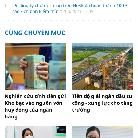
25 công ty chứng khoán trên HoSE đã hoàn thành 100%
các kịch bản kiểm thử
25/08/2023 13:49
CÙNG CHUYÊN MỤC
Nghiên cứu tính tiền gửi
Tiến độ giải ngân đầu tư
Kho bạc vào nguồn vốn
công - xung lực cho tăng
huy động của ngân
trưởng
hàng