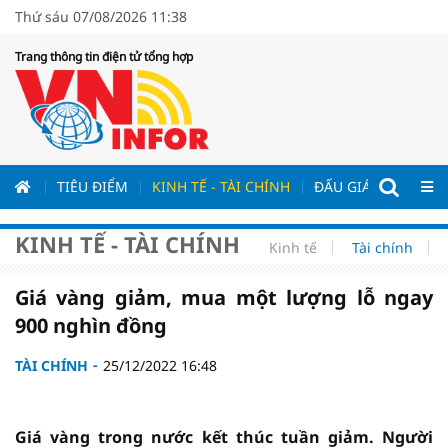
Thứ sáu 07/08/2026 11:38
Trang thông tin điện tử tổng hợp
ƯƠNG
TIÊU ĐIỂM
KINH TẾ - TÀI CHÍNH
ĐẤU GIÁ - ĐẤU THẦ
KINH TẾ - TÀI CHÍNH
Kinh tế
Tài chính
Giá vàng giảm, mua một lượng lỗ ngay
900 nghìn đồng
TÀI CHÍNH
25/12/2022 16:48
Giá vàng trong nước kết thúc tuần giảm. Người