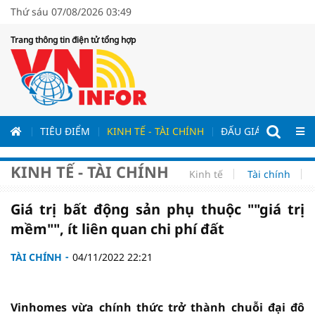
Thứ sáu 07/08/2026 03:49
Trang thông tin điện tử tổng hợp
ƯƠNG
TIÊU ĐIỂM
KINH TẾ - TÀI CHÍNH
ĐẤU GIÁ - ĐẤU THẦ
KINH TẾ - TÀI CHÍNH
Kinh tế
Tài chính
Giá trị bất động sản phụ thuộc ""giá trị
mềm"", ít liên quan chi phí đất
TÀI CHÍNH
04/11/2022 22:21
Vinhomes vừa chính thức trở thành chuỗi đại đô