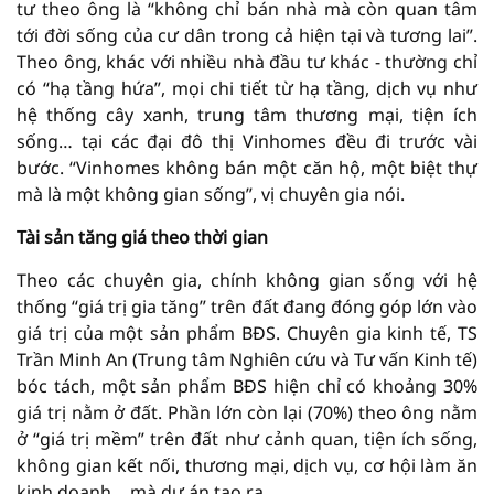
tư theo ông là “không chỉ bán nhà mà còn quan tâm
tới đời sống của cư dân trong cả hiện tại và tương lai”.
Theo ông, khác với nhiều nhà đầu tư khác - thường chỉ
có “hạ tầng hứa”, mọi chi tiết từ hạ tầng, dịch vụ như
hệ thống cây xanh, trung tâm thương mại, tiện ích
sống… tại các đại đô thị Vinhomes đều đi trước vài
bước. “Vinhomes không bán một căn hộ, một biệt thự
mà là một không gian sống”, vị chuyên gia nói.
Tài sản tăng giá theo thời gian
Theo các chuyên gia, chính không gian sống với hệ
thống “giá trị gia tăng” trên đất đang đóng góp lớn vào
giá trị của một sản phẩm BĐS. Chuyên gia kinh tế, TS
Trần Minh An (Trung tâm Nghiên cứu và Tư vấn Kinh tế)
bóc tách, một sản phẩm BĐS hiện chỉ có khoảng 30%
giá trị nằm ở đất. Phần lớn còn lại (70%) theo ông nằm
ở “giá trị mềm” trên đất như cảnh quan, tiện ích sống,
không gian kết nối, thương mại, dịch vụ, cơ hội làm ăn
kinh doanh… mà dự án tạo ra.