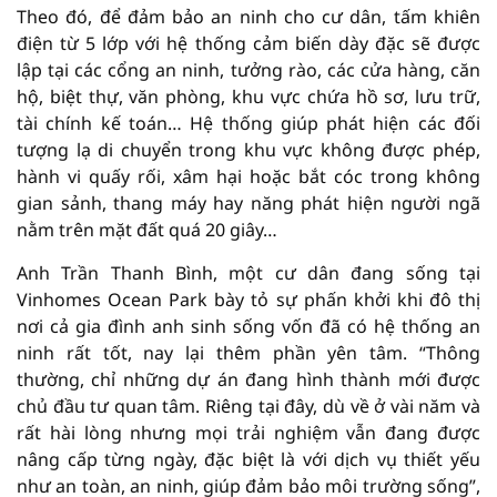
Theo đó, để đảm bảo an ninh cho cư dân, tấm khiên
điện từ 5 lớp với hệ thống cảm biến dày đặc sẽ được
lập tại các cổng an ninh, tưởng rào, các cửa hàng, căn
hộ, biệt thự, văn phòng, khu vực chứa hồ sơ, lưu trữ,
tài chính kế toán… Hệ thống giúp phát hiện các đối
tượng lạ di chuyển trong khu vực không được phép,
hành vi quấy rối, xâm hại hoặc bắt cóc trong không
gian sảnh, thang máy hay năng phát hiện người ngã
nằm trên mặt đất quá 20 giây…
Anh Trần Thanh Bình, một cư dân đang sống tại
Vinhomes Ocean Park bày tỏ sự phấn khởi khi đô thị
nơi cả gia đình anh sinh sống vốn đã có hệ thống an
ninh rất tốt, nay lại thêm phần yên tâm. “Thông
thường, chỉ những dự án đang hình thành mới được
chủ đầu tư quan tâm. Riêng tại đây, dù về ở vài năm và
rất hài lòng nhưng mọi trải nghiệm vẫn đang được
nâng cấp từng ngày, đặc biệt là với dịch vụ thiết yếu
như an toàn, an ninh, giúp đảm bảo môi trường sống”,