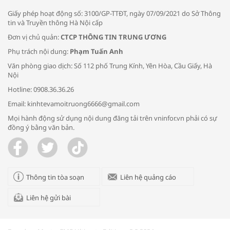
Giấy phép hoạt động số: 3100/GP-TTĐT, ngày 07/09/2021 do Sở Thông
tin và Truyền thông Hà Nội cấp
Đơn vị chủ quản:
CTCP THÔNG TIN TRUNG ƯƠNG
Phụ trách nội dung:
Phạm Tuấn Anh
Bác sĩ tư vấn cách phòng tránh bệnh
Văn phòng giao dịch: Số 112 phố Trung Kính, Yên Hòa, Cầu Giấy, Hà
đường hô hấp trong thời tiết giao mùa
Nội
Hotline: 0908.36.36.26
Email: kinhtevamoitruong6666@gmail.com
Mọi hành động sử dụng nội dung đăng tải trên vninfor.vn phải có sự
đồng ý bằng văn bản.
Trao yêu thương cho em
Thông tin tòa soạn
Liên hệ quảng cáo
Liên hệ gửi bài
Kon Tum giải cứu nạn nhân bị lừa bán
sang Campuchia