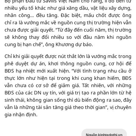
Bộ phận Đầu tư Savills Việt Nam cho rằng, lí do đến từ
nhiều yếu tố khác như giá xăng dầu, vật liệu xây dựng,
nhân công… đều tăng. Đặc biệt, mấu chốt được ông
chỉ ra là vướng mắc về nguồn cung thị trường hiện vẫn
chưa được giải quyết. “Từ đây đến cuối năm, thị trường
sẽ không thay đổi nhiều so với đầu năm khi nguồn
cung bị hạn chế”, ông Khương dự báo.
Chỉ khi giải quyết được nút thắt lớn là vướng mắc trong
phê duyệt dự án, khơi thông nguồn cung, cơ hội để
BĐS hạ nhiệt mới xuất hiện. “Với tình trạng nhu cầu ở
thực lớn như hiện tại trong khi cung khan hiếm, BĐS
vẫn chưa có cơ sở để giảm giá. Tất nhiên, với những
BĐS của các DN uy tín, với giá trị tạo ra phần lớn từ hệ
sinh thái, không gian sống thì dù biến động ra sao, đây
vẫn là những tài sản tăng giá theo thời gian”, vị chuyên
gia nhận định.
Nguồn kinhtedothi.vn