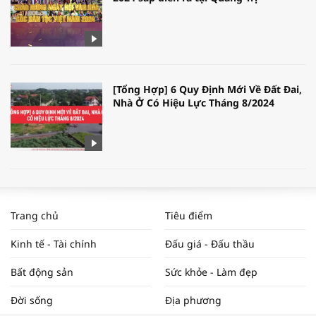
[Tổng Hợp] 6 Quy Định Mới Về Đất Đai,
Nhà Ở Có Hiệu Lực Tháng 8/2024
WORLDBANK DỰ BÁO KINH TẾ VIỆT
NAM NĂM 2024 VÀ NĂM 2025 | NHỊP
Trang chủ
Tiêu điểm
ĐẬP THỊ TRƯỜNG #62
Kinh tế - Tài chính
Đấu giá - Đấu thầu
Bất động sản
Sức khỏe - Làm đẹp
Tọa đàm “Xúc tiến thương mại: Khơi
Đời sống
Địa phương
thông đầu ra cho sản phẩm OCOP”