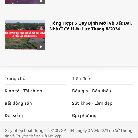
[Tổng Hợp] 6 Quy Định Mới Về Đất Đai,
Nhà Ở Có Hiệu Lực Tháng 8/2024
WORLDBANK DỰ BÁO KINH TẾ VIỆT
NAM NĂM 2024 VÀ NĂM 2025 | NHỊP
Trang chủ
Tiêu điểm
ĐẬP THỊ TRƯỜNG #62
Kinh tế - Tài chính
Đấu giá - Đấu thầu
Bất động sản
Sức khỏe - Làm đẹp
Tọa đàm “Xúc tiến thương mại: Khơi
Đời sống
Địa phương
thông đầu ra cho sản phẩm OCOP”
Giấy phép hoạt động số: 3100/GP-TTĐT, ngày 07/09/2021 do Sở Thông
tin và Truyền thông Hà Nội cấp