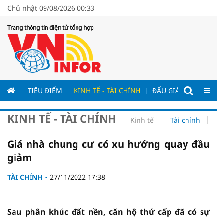
Chủ nhật 09/08/2026 00:33
Trang thông tin điện tử tổng hợp
ƯƠNG
TIÊU ĐIỂM
KINH TẾ - TÀI CHÍNH
ĐẤU GIÁ - ĐẤU THẦ
KINH TẾ - TÀI CHÍNH
Kinh tế
Tài chính
Giá nhà chung cư có xu hướng quay đầu
giảm
TÀI CHÍNH
27/11/2022 17:38
Sau phân khúc đất nền, căn hộ thứ cấp đã có sự