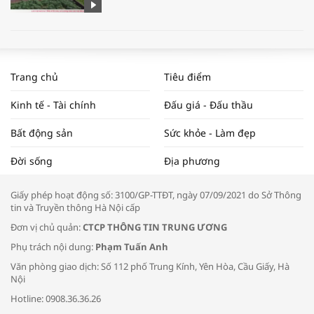
WORLDBANK DỰ BÁO KINH TẾ VIỆT
NAM NĂM 2024 VÀ NĂM 2025 | NHỊP
Trang chủ
Tiêu điểm
ĐẬP THỊ TRƯỜNG #62
Kinh tế - Tài chính
Đấu giá - Đấu thầu
Bất động sản
Sức khỏe - Làm đẹp
Tọa đàm “Xúc tiến thương mại: Khơi
Đời sống
Địa phương
thông đầu ra cho sản phẩm OCOP”
Giấy phép hoạt động số: 3100/GP-TTĐT, ngày 07/09/2021 do Sở Thông
tin và Truyền thông Hà Nội cấp
Đơn vị chủ quản:
CTCP THÔNG TIN TRUNG ƯƠNG
Phụ trách nội dung:
Phạm Tuấn Anh
Bác sĩ tư vấn cách phòng tránh bệnh
Văn phòng giao dịch: Số 112 phố Trung Kính, Yên Hòa, Cầu Giấy, Hà
đường hô hấp trong thời tiết giao mùa
Nội
Hotline: 0908.36.36.26