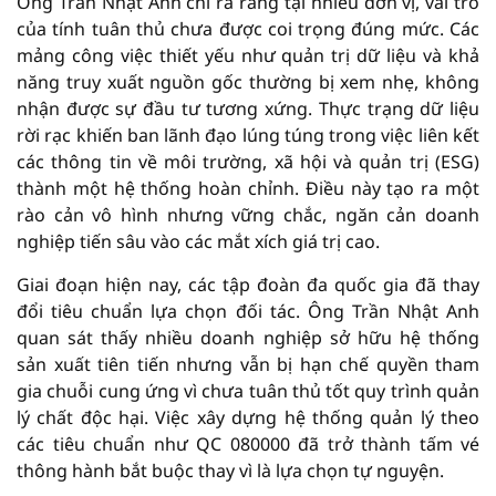
Ông Trần Nhật Anh chỉ ra rằng tại nhiều đơn vị, vai trò
của tính tuân thủ chưa được coi trọng đúng mức. Các
mảng công việc thiết yếu như quản trị dữ liệu và khả
năng truy xuất nguồn gốc thường bị xem nhẹ, không
nhận được sự đầu tư tương xứng. Thực trạng dữ liệu
rời rạc khiến ban lãnh đạo lúng túng trong việc liên kết
các thông tin về môi trường, xã hội và quản trị (ESG)
thành một hệ thống hoàn chỉnh. Điều này tạo ra một
rào cản vô hình nhưng vững chắc, ngăn cản doanh
nghiệp tiến sâu vào các mắt xích giá trị cao.
Giai đoạn hiện nay, các tập đoàn đa quốc gia đã thay
đổi tiêu chuẩn lựa chọn đối tác. Ông Trần Nhật Anh
quan sát thấy nhiều doanh nghiệp sở hữu hệ thống
sản xuất tiên tiến nhưng vẫn bị hạn chế quyền tham
gia chuỗi cung ứng vì chưa tuân thủ tốt quy trình quản
lý chất độc hại. Việc xây dựng hệ thống quản lý theo
các tiêu chuẩn như QC 080000 đã trở thành tấm vé
thông hành bắt buộc thay vì là lựa chọn tự nguyện.