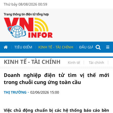
Thứ bảy 08/08/2026 00:59
Trang thông tin điện tử tổng hợp
ƯƠNG
TIÊU ĐIỂM
KINH TẾ - TÀI CHÍNH
ĐẤU GIÁ - ĐẤU THẦ
KINH TẾ - TÀI CHÍNH
Kinh tế
Tài chính
Doanh nghiệp điện tử tìm vị thế mới
trong chuỗi cung ứng toàn cầu
THỊ TRƯỜNG
02/06/2026 15:00
Việc chủ động chuẩn bị các hệ thống báo cáo bền