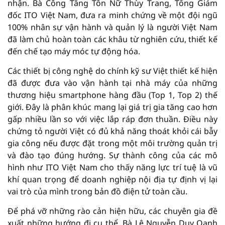
nhận. Bà Công Tằng Tôn Nữ Thùy Trang, Tổng Giám
đốc ITO Việt Nam, đưa ra minh chứng về một đội ngũ
100% nhân sự vận hành và quản lý là người Việt Nam
đã làm chủ hoàn toàn các khâu từ nghiên cứu, thiết kế
đến chế tạo máy móc tự động hóa.
Các thiết bị công nghệ do chính kỹ sư Việt thiết kế hiện
đã được đưa vào vận hành tại nhà máy của những
thương hiệu smartphone hàng đầu (Top 1, Top 2) thế
giới. Đây là phân khúc mang lại giá trị gia tăng cao hơn
gấp nhiều lần so với việc lắp ráp đơn thuần. Điều này
chứng tỏ người Việt có đủ khả năng thoát khỏi cái bẫy
gia công nếu được đặt trong một môi trường quản trị
và đào tạo đúng hướng. Sự thành công của các mô
hình như ITO Việt Nam cho thấy năng lực trí tuệ là vũ
khí quan trọng để doanh nghiệp nội địa tự định vị lại
vai trò của mình trong bản đồ điện tử toàn cầu.
Để phá vỡ những rào cản hiện hữu, các chuyên gia đề
xuất những hướng đi cụ thể. Bà Lê Nguyễn Duy Oanh