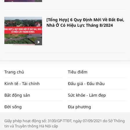
[Tổng Hợp] 6 Quy Định Mới Về Đất Đai,
Nhà Ở Có Hiệu Lực Tháng 8/2024
WORLDBANK DỰ BÁO KINH TẾ VIỆT
NAM NĂM 2024 VÀ NĂM 2025 | NHỊP
Trang chủ
Tiêu điểm
ĐẬP THỊ TRƯỜNG #62
Kinh tế - Tài chính
Đấu giá - Đấu thầu
Bất động sản
Sức khỏe - Làm đẹp
Tọa đàm “Xúc tiến thương mại: Khơi
Đời sống
Địa phương
thông đầu ra cho sản phẩm OCOP”
Giấy phép hoạt động số: 3100/GP-TTĐT, ngày 07/09/2021 do Sở Thông
tin và Truyền thông Hà Nội cấp