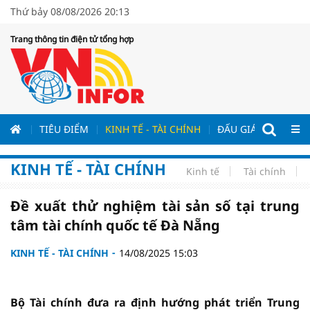
Thứ bảy 08/08/2026 20:13
Trang thông tin điện tử tổng hợp
ƯƠNG
TIÊU ĐIỂM
KINH TẾ - TÀI CHÍNH
ĐẤU GIÁ - ĐẤU THẦ
KINH TẾ - TÀI CHÍNH
Kinh tế
Tài chính
Đề xuất thử nghiệm tài sản số tại trung
tâm tài chính quốc tế Đà Nẵng
KINH TẾ - TÀI CHÍNH
14/08/2025 15:03
Bộ Tài chính đưa ra định hướng phát triển Trung