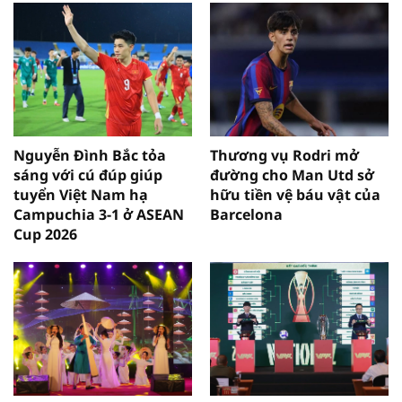
Nguyễn Đình Bắc tỏa
Thương vụ Rodri mở
sáng với cú đúp giúp
đường cho Man Utd sở
tuyển Việt Nam hạ
hữu tiền vệ báu vật của
Campuchia 3-1 ở ASEAN
Barcelona
Cup 2026