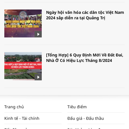
Ngày hội văn hóa các dân tộc Việt Nam
2024 sắp diễn ra tại Quảng Trị
[Tổng Hợp] 6 Quy Định Mới Về Đất Đai,
Nhà Ở Có Hiệu Lực Tháng 8/2024
WORLDBANK DỰ BÁO KINH TẾ VIỆT
NAM NĂM 2024 VÀ NĂM 2025 | NHỊP
Trang chủ
Tiêu điểm
ĐẬP THỊ TRƯỜNG #62
Kinh tế - Tài chính
Đấu giá - Đấu thầu