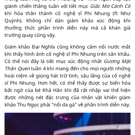
giành chiến thắng tuần với tiết mục
Giấc Mơ Cánh Cò
khi hóa thân thành cố nghệ sĩ Phi Nhung (ft Như
Quỳnh). Không chỉ dàn giám khảo xúc động khi
thưởng thức phần trình diễn này mà cả khán giả
trường quay cũng vậy.
Giám khảo Đại Nghĩa cũng không cầm nổi nước mắt
khi thấy hình ảnh cố nghệ sĩ Phi Nhung trên sân khấu.
Có thể nói đây là tiết mục xúc động nhất
Gương Mặt
Thân Quen
tuần 4 khi mang đến cho mọi người những
hoài niệm về giọng hát trữ tình, sâu lắng của cố nghệ
sĩ Phi Nhung. Hơn hết, có thể thấy được sự biến hóa
bất ngờ của bé Khả Hân khi đã rất nhập vai thể hiện
được những nét đặc trưng của nhân vật khiến giám
khảo Thu Ngọc phải "nổi da gà" về phần trình diễn này.