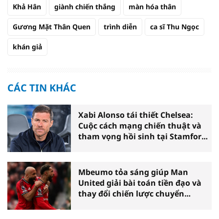
Khả Hân
giành chiến thắng
màn hóa thân
Gương Mặt Thân Quen
trình diễn
ca sĩ Thu Ngọc
khán giả
CÁC TIN KHÁC
Xabi Alonso tái thiết Chelsea:
Cuộc cách mạng chiến thuật và
tham vọng hồi sinh tại Stamford
Bridge
Mbeumo tỏa sáng giúp Man
United giải bài toán tiền đạo và
thay đổi chiến lược chuyển
nhượng