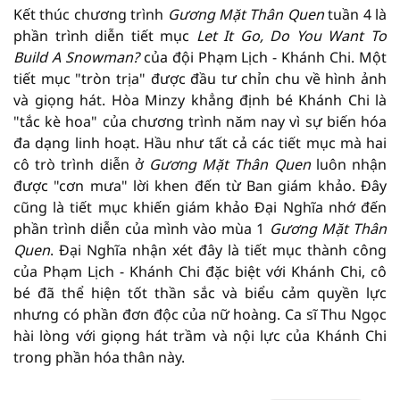
Kết thúc chương trình
Gương Mặt Thân Quen
tuần 4 là
phần trình diễn tiết mục
Let It Go, Do You Want To
Build A Snowman?
của đội Phạm Lịch - Khánh Chi. Một
tiết mục "tròn trịa" được đầu tư chỉn chu về hình ảnh
và giọng hát. Hòa Minzy khẳng định bé Khánh Chi là
"tắc kè hoa" của chương trình năm nay vì sự biến hóa
đa dạng linh hoạt. Hầu như tất cả các tiết mục mà hai
cô trò trình diễn ở
Gương Mặt Thân Quen
luôn nhận
được "cơn mưa" lời khen đến từ Ban giám khảo. Đây
cũng là tiết mục khiến giám khảo Đại Nghĩa nhớ đến
phần trình diễn của mình vào mùa 1
Gương Mặt Thân
Quen
. Đại Nghĩa nhận xét đây là tiết mục thành công
của Phạm Lịch - Khánh Chi đặc biệt với Khánh Chi, cô
bé đã thể hiện tốt thần sắc và biểu cảm quyền lực
nhưng có phần đơn độc của nữ hoàng. Ca sĩ Thu Ngọc
hài lòng với giọng hát trầm và nội lực của Khánh Chi
trong phần hóa thân này.