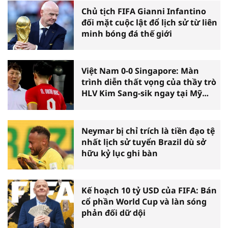
Chủ tịch FIFA Gianni Infantino
đối mặt cuộc lật đổ lịch sử từ liên
minh bóng đá thế giới
Việt Nam 0-0 Singapore: Màn
trình diễn thất vọng của thầy trò
HLV Kim Sang-sik ngay tại Mỹ
Đình
Neymar bị chỉ trích là tiền đạo tệ
nhất lịch sử tuyển Brazil dù sở
hữu kỷ lục ghi bàn
Kế hoạch 10 tỷ USD của FIFA: Bán
cổ phần World Cup và làn sóng
phản đối dữ dội