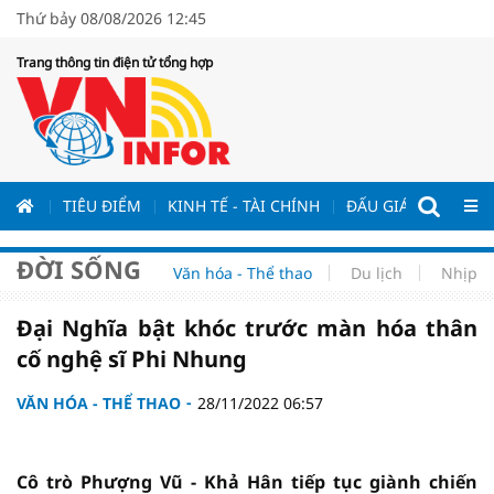
Thứ bảy 08/08/2026 12:45
Trang thông tin điện tử tổng hợp
ƯƠNG
TIÊU ĐIỂM
KINH TẾ - TÀI CHÍNH
ĐẤU GIÁ - ĐẤU THẦ
ĐỜI SỐNG
Văn hóa - Thể thao
Du lịch
Nhịp s
Đại Nghĩa bật khóc trước màn hóa thân
cố nghệ sĩ Phi Nhung
VĂN HÓA - THỂ THAO
28/11/2022 06:57
Cô trò Phượng Vũ - Khả Hân tiếp tục giành chiến