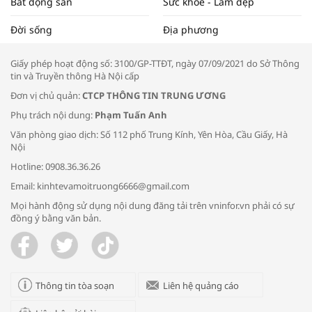
Bất động sản
Sức khỏe - Làm đẹp
Tọa đàm “Xúc tiến thương mại: Khơi
Đời sống
Địa phương
thông đầu ra cho sản phẩm OCOP”
Giấy phép hoạt động số: 3100/GP-TTĐT, ngày 07/09/2021 do Sở Thông
tin và Truyền thông Hà Nội cấp
Đơn vị chủ quản:
CTCP THÔNG TIN TRUNG ƯƠNG
Phụ trách nội dung:
Phạm Tuấn Anh
Bác sĩ tư vấn cách phòng tránh bệnh
Văn phòng giao dịch: Số 112 phố Trung Kính, Yên Hòa, Cầu Giấy, Hà
đường hô hấp trong thời tiết giao mùa
Nội
Hotline: 0908.36.36.26
Email: kinhtevamoitruong6666@gmail.com
Mọi hành động sử dụng nội dung đăng tải trên vninfor.vn phải có sự
đồng ý bằng văn bản.
Trao yêu thương cho em
Thông tin tòa soạn
Liên hệ quảng cáo